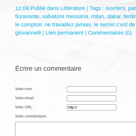
12:09 Publié dans
Littérature
| Tags :
ouvriers
,
pat
fioravante
,
salvatore messana
,
milan
,
dakar
,
ferdi
le comptoir
,
ne travaillez jamais
,
le secret c’est de 
giovannelli
|
Lien permanent
|
Commentaires (0)
Écrire un commentaire
Votre nom :
Votre email :
Votre URL :
Votre commentaire :