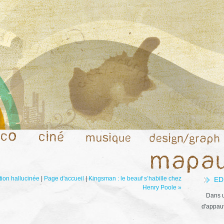
tion hallucinée
|
Page d'accueil
|
Kingsman : le beauf s’habille chez
ED
Henry Poole »
Dans u
d'appauv