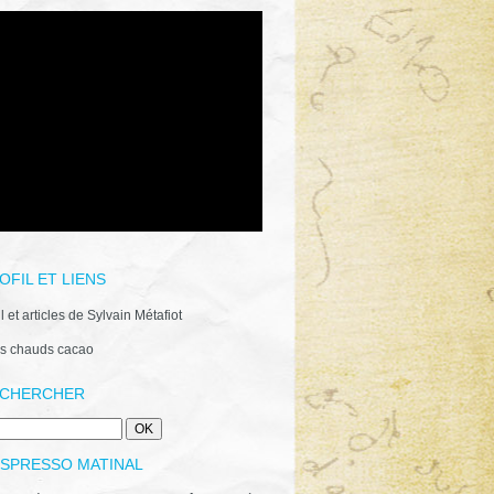
OFIL ET LIENS
il et articles de Sylvain Métafiot
s chauds cacao
CHERCHER
ESPRESSO MATINAL