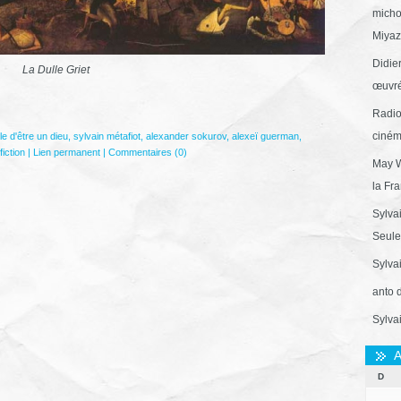
micho
Miyaza
Didie
La Dulle Griet
œuvré
Radio
ciném
cile d'être un dieu
,
sylvain métafiot
,
alexander sokurov
,
alexeï guerman
,
iction
|
Lien permanent
|
Commentaires (0)
May W
la Fr
Sylva
Seule 
Sylva
anto 
Sylva
A
D