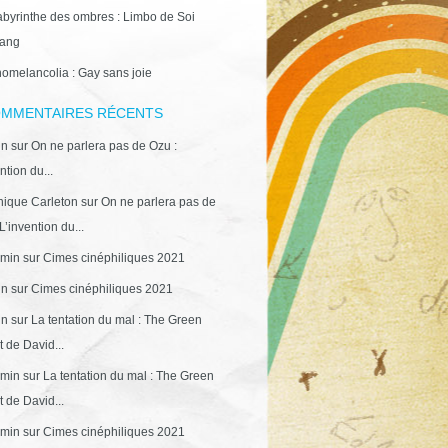
abyrinthe des ombres : Limbo de Soi
ang
omelancolia : Gay sans joie
MMENTAIRES RÉCENTS
in
sur
On ne parlera pas de Ozu :
ntion du...
ique Carleton
sur
On ne parlera pas de
L’invention du...
min
sur
Cimes cinéphiliques 2021
in
sur
Cimes cinéphiliques 2021
in
sur
La tentation du mal : The Green
 de David...
min
sur
La tentation du mal : The Green
 de David...
min
sur
Cimes cinéphiliques 2021