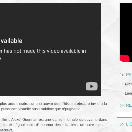
PR
Prof
Lien
ant plus ardu d'écrire sur une œuvre dont l'histoire obscure invite à la
RE
e puissance visuelle aussi sublime que répugnante.
 film d'Alexeï Guerman est une danse infernale éprouvante dans
L'
puants et dégoulinants d'une cour des miracles d'un autre monde
 médiéval.