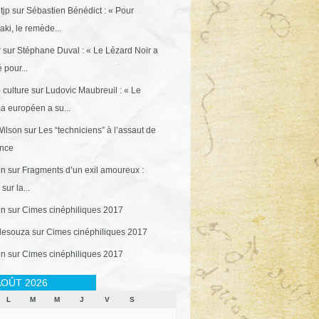
tjp
sur
Sébastien Bénédict : « Pour
ki, le remède...
r
sur
Stéphane Duval : « Le Lézard Noir a
 pour...
 culture
sur
Ludovic Maubreuil : « Le
a européen a su...
ilson
sur
Les “techniciens” à l’assaut de
ance
in
sur
Fragments d’un exil amoureux :
sur la...
in
sur
Cimes cinéphiliques 2017
desouza
sur
Cimes cinéphiliques 2017
in
sur
Cimes cinéphiliques 2017
OÛT 2026
L
M
M
J
V
S