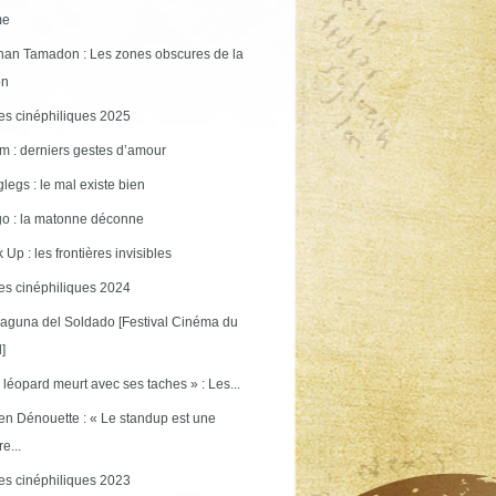
me
an Tamadon : Les zones obscures de la
on
s cinéphiliques 2025
m : derniers gestes d’amour
legs : le mal existe bien
o : la matonne déconne
 Up : les frontières invisibles
s cinéphiliques 2024
aguna del Soldado [Festival Cinéma du
]
 léopard meurt avec ses taches » : Les...
en Dénouette : « Le standup est une
re...
s cinéphiliques 2023