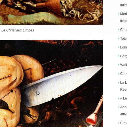
inti
Merh
ficti
Cime
Le Christ aux Limbes
Tote
Long
Borg
Walk
Cime
La L
Réel
« Le
Adri
affai
Cime