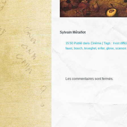
Sylvain Métafiot
15:50 Publié dans
Cinéma
| Tags :
il est diffi
faust
,
bosch
,
brueghel
,
enfer
,
glose
,
science f
Les commentaires sont fermés.