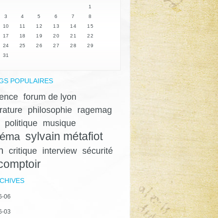
1
3
4
5
6
7
8
10
11
12
13
14
15
17
18
19
20
21
22
24
25
26
27
28
29
31
GS POPULAIRES
lence
forum de lyon
érature
philosophie
ragemag
politique
musique
sylvain métafiot
néma
n
critique
interview
sécurité
 comptoir
CHIVES
6-06
6-03