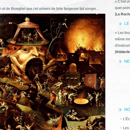
« C'est u
quel poin
h et de Brueghel que cet univers de folie fangeuse fait songer...
[
La Roch
LE
« Les fous
même miss
d'insécuri
[
Hölderli
NE
NO
L’Éc
Les 