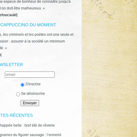
ne espèce de bonheur de connaître jusqu'à
t on doit être malheureux. »
efoucauld
]
 CAPPUCCINO DU MOMENT
, les criminels et les poètes ont une seule et
ion : assurer à la société un minimum
té. »
n
]
WSLETTER
S'inscrire
Se désinscrire
TES RÉCENTES
happée belle : bref été de rêverie
graines du figuier sauvage : l’ennemi