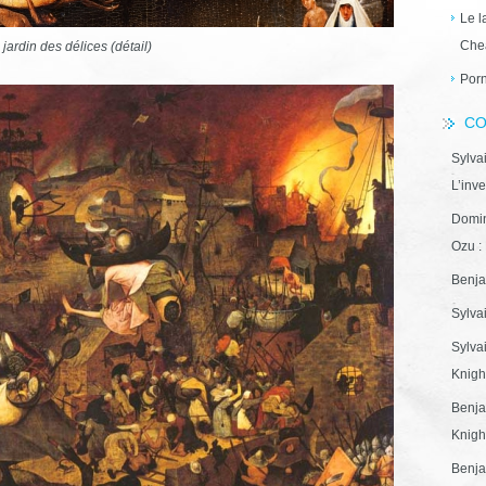
Le l
Che
 jardin des délices (détail)
Porn
CO
Sylva
L’inve
Domin
Ozu : 
Benja
Sylva
Sylva
Knight
Benja
Knight
Benja