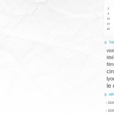
2
9
16
23
30
TA
vio
litt
film
ci
lyo
le
AR
202
202