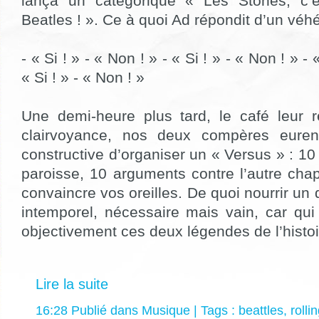
lança un catégorique « Les Stones, c’
Beatles ! ». Ce à quoi Ad répondit d’un véh
- « Si ! » - « Non ! » - « Si ! » - « Non ! » - 
« Si ! » - « Non ! »
Une demi-heure plus tard, le café leur 
clairvoyance, nos deux compères eurent
constructive d’organiser un « Versus » : 1
paroisse, 10 arguments contre l’autre chape
convaincre vos oreilles. De quoi nourrir un
intemporel, nécessaire mais vain, car qui
objectivement ces deux légendes de l’histoi
Lire la suite
16:28 Publié dans
Musique
| Tags :
beattles
,
rolli