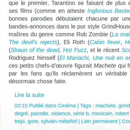
que le premier, Tarantino se faisant de plus
ses films (comme en atteste
Inglorious Baste
bonnes parodies débutaient chacune par un
bandes-annonces dans le pur style GrindHouse
maîtres du genre comme Rob Zombie (
La mai
The devil’s rejects
), Eli Roth (
Cabin fever
,
H
(
Shaun of the dead
,
Hot Fuzz
, et le récent
Sco
Rodriguez himself (
El Mariachi
,
Une nuit en e
ces petits chefs-d’œuvre figurait
Machete
qui f
par les fans qu’ils réclamèrent un véritable
désormais chose faite.
Lire la suite
03:10 Publié dans
Cinéma
| Tags :
machete
,
grin
degré
,
parodie
,
violence
,
série b
,
mexicain
,
robert
trejo
,
gore
,
sylvain métafiot
|
Lien permanent
|
Com