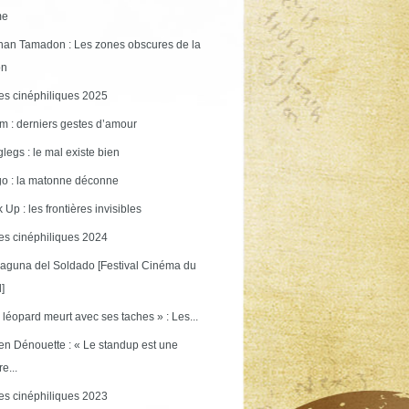
me
an Tamadon : Les zones obscures de la
on
s cinéphiliques 2025
m : derniers gestes d’amour
legs : le mal existe bien
o : la matonne déconne
 Up : les frontières invisibles
s cinéphiliques 2024
aguna del Soldado [Festival Cinéma du
]
 léopard meurt avec ses taches » : Les...
en Dénouette : « Le standup est une
re...
s cinéphiliques 2023