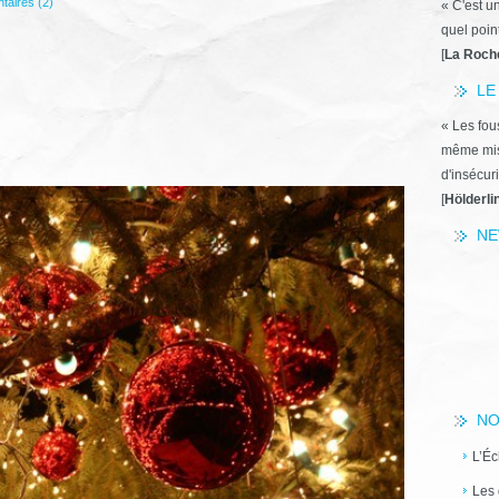
aires (2)
« C'est u
quel poin
[
La Roch
LE
« Les fous
même miss
d'insécuri
[
Hölderli
NE
NO
L’Éc
Les 