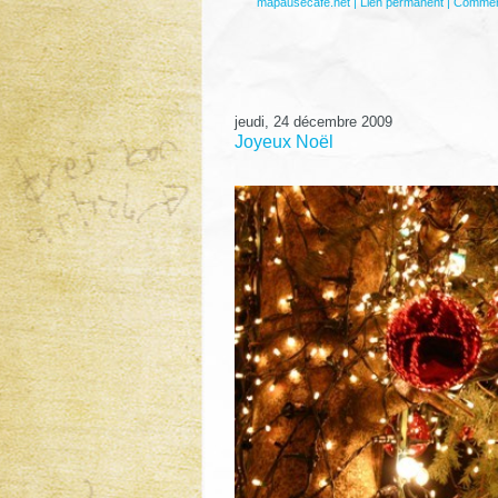
mapausecafe.net
|
Lien permanent
|
Comment
jeudi, 24 décembre 2009
Joyeux Noël