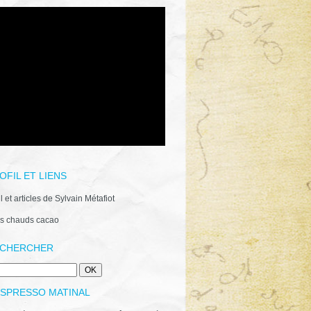
OFIL ET LIENS
il et articles de Sylvain Métafiot
s chauds cacao
CHERCHER
ESPRESSO MATINAL