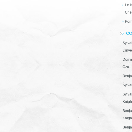
Le l
Che
Porn
CO
Sylva
L’inve
Domin
Ozu : 
Benja
Sylva
Sylva
Knight
Benja
Knight
Benja