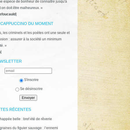
ne espèce de bonheur de connaître jusqu'à
t on doit être malheureux. »
efoucauld
]
 CAPPUCCINO DU MOMENT
, les criminels et les poètes ont une seule et
ion : assurer à la société un minimum
té. »
n
]
WSLETTER
S'inscrire
Se désinscrire
TES RÉCENTES
happée belle : bref été de rêverie
graines du figuier sauvage : l’ennemi