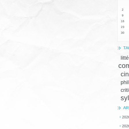
2
9
16
23
30
TA
litt
com
ci
phi
crit
sy
AR
202
202