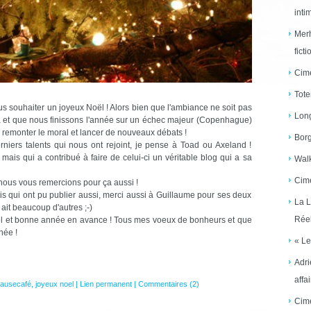
inti
Merh
ficti
Cime
Tote
us souhaiter un joyeux Noël ! Alors bien que l'ambiance ne soit pas
Long
 là et que nous finissons l'année sur un échec majeur (Copenhague)
s remonter le moral et lancer de nouveaux débats !
Borg
rniers talents qui nous ont rejoint, je pense à Toad ou Axeland !
 mais qui a contribué à faire de celui-ci un véritable blog qui a sa
Walk
Cime
nous vous remercions pour ça aussi !
is qui ont pu publier aussi, merci aussi à Guillaume pour ses deux
La L
 ait beaucoup d'autres ;-)
Réel
oel et bonne année en avance ! Tous mes voeux de bonheurs et que
née !
« Le
Adri
affai
ausecafé
,
joyeux noel
|
Lien permanent
|
Commentaires (2)
Cime