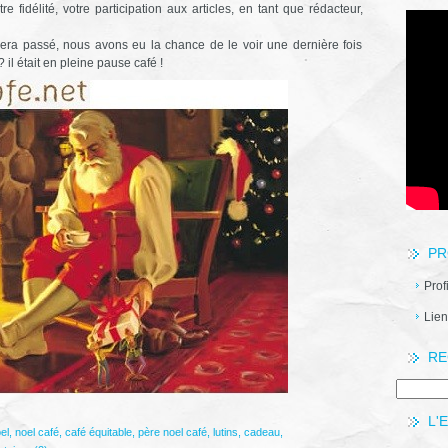
fidélité, votre participation aux articles, en tant que rédacteur,
era passé, nous avons eu la chance de le voir une dernière fois
il était en pleine pause café !
PR
Prof
Lien
RE
L'
el
,
noel café
,
café équitable
,
père noel café
,
lutins
,
cadeau
,