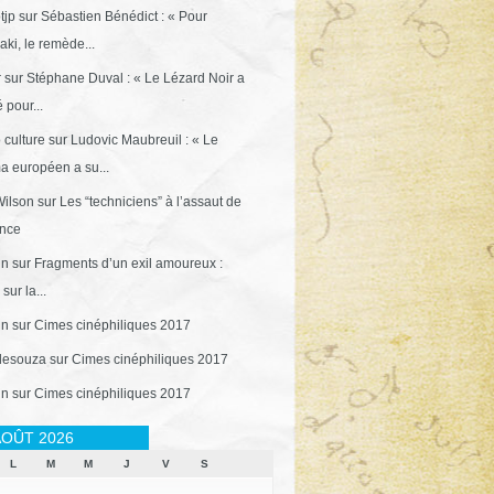
tjp
sur
Sébastien Bénédict : « Pour
ki, le remède...
r
sur
Stéphane Duval : « Le Lézard Noir a
 pour...
 culture
sur
Ludovic Maubreuil : « Le
a européen a su...
ilson
sur
Les “techniciens” à l’assaut de
ance
in
sur
Fragments d’un exil amoureux :
sur la...
in
sur
Cimes cinéphiliques 2017
desouza
sur
Cimes cinéphiliques 2017
in
sur
Cimes cinéphiliques 2017
OÛT 2026
L
M
M
J
V
S