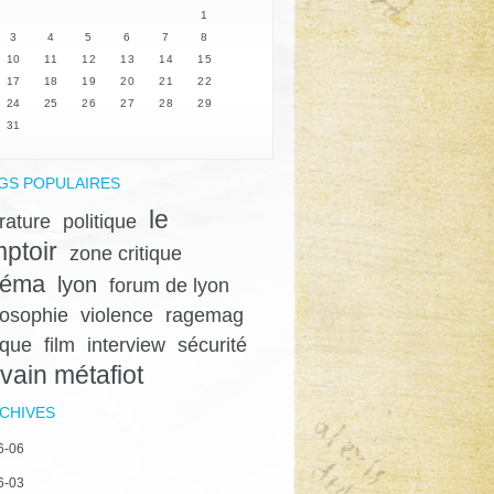
1
3
4
5
6
7
8
10
11
12
13
14
15
17
18
19
20
21
22
24
25
26
27
28
29
31
GS POPULAIRES
le
érature
politique
ptoir
zone critique
néma
lyon
forum de lyon
losophie
violence
ragemag
ique
film
interview
sécurité
lvain métafiot
CHIVES
6-06
6-03