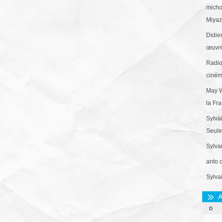
micho
Miyaza
Didie
œuvré
Radio
ciném
May W
la Fr
Sylva
Seule 
Sylva
anto 
Sylva
A
D