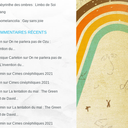
abyrinthe des ombres : Limbo de Soi
ang
omelancolia : Gay sans joie
MMENTAIRES RÉCENTS
in
sur
On ne parlera pas de Ozu :
ntion du...
ique Carleton
sur
On ne parlera pas de
L’invention du...
min
sur
Cimes cinéphiliques 2021
in
sur
Cimes cinéphiliques 2021
in
sur
La tentation du mal : The Green
 de David...
min
sur
La tentation du mal : The Green
 de David...
min
sur
Cimes cinéphiliques 2021