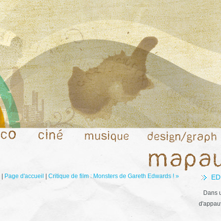
|
Page d'accueil
|
Critique de film : Monsters de Gareth Edwards ! »
ED
Dans u
d'appauv