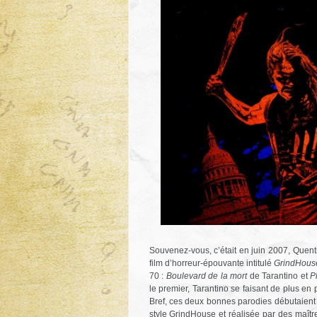
Souvenez-vous, c’était en juin 2007, Quent
film d’horreur-épouvante intitulé
GrindHous
70 :
Boulevard de la mort
de Tarantino et
P
le premier, Tarantino se faisant de plus e
Bref, ces deux bonnes parodies débutaien
style GrindHouse et réalisée par des maî