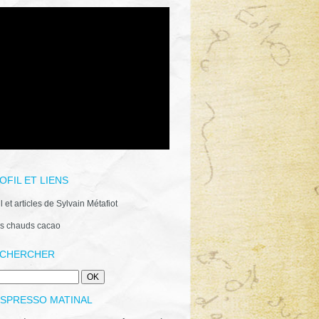
OFIL ET LIENS
il et articles de Sylvain Métafiot
s chauds cacao
CHERCHER
ESPRESSO MATINAL