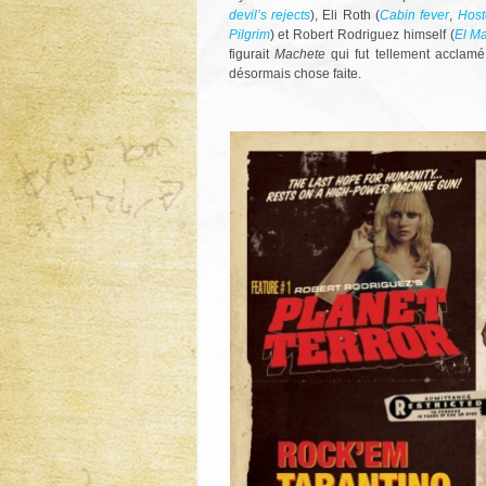
devil’s rejects
), Eli Roth (
Cabin fever
,
Host
Pilgrim
) et Robert Rodriguez himself (
El Ma
figurait
Machete
qui fut tellement acclamé 
désormais chose faite.