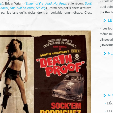
« C'est u
el
), Edgar Wright (
Shaun of the dead
,
Hot Fuzz
, et le récent
Scott
quel poin
riachi
,
Une nuit en enfer
,
Sin city
). Parmi ces petits chefs-d’œuvre
[
La Roch
par les fans qu’ils réclamèrent un véritable long-métrage. C’est
LE
« Les fous
même miss
d'insécuri
[
Hölderli
NE
NO
L’Éc
Les 