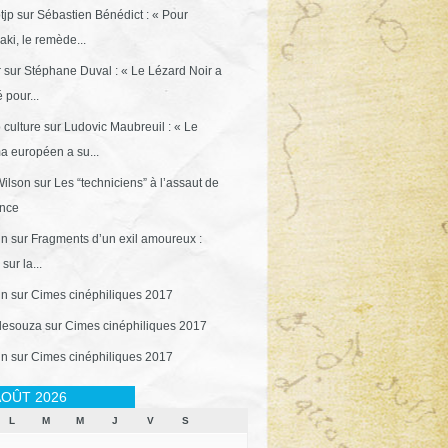
tjp
sur
Sébastien Bénédict : « Pour
ki, le remède...
r
sur
Stéphane Duval : « Le Lézard Noir a
 pour...
 culture
sur
Ludovic Maubreuil : « Le
a européen a su...
ilson
sur
Les “techniciens” à l’assaut de
ance
in
sur
Fragments d’un exil amoureux :
sur la...
in
sur
Cimes cinéphiliques 2017
desouza
sur
Cimes cinéphiliques 2017
in
sur
Cimes cinéphiliques 2017
OÛT 2026
L
M
M
J
V
S