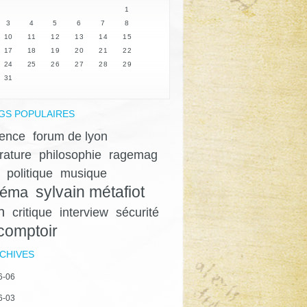
1
3
4
5
6
7
8
10
11
12
13
14
15
17
18
19
20
21
22
24
25
26
27
28
29
31
GS POPULAIRES
lence
forum de lyon
érature
philosophie
ragemag
politique
musique
sylvain métafiot
néma
n
critique
interview
sécurité
 comptoir
CHIVES
6-06
6-03