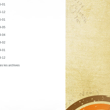
6-01
5-12
5-01
4-05
4-04
4-02
4-01
3-12
es les archives