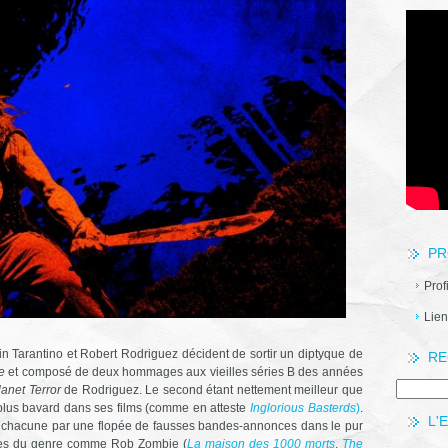
PR
Prof
Lien
in Tarantino et Robert Rodriguez décident de sortir un diptyque de
RE
e
et composé de deux hommages aux vieilles séries B des années
lanet Terror
de Rodriguez. Le second étant nettement meilleur que
n plus bavard dans ses films (comme en atteste
Inglorious Basterds
)
.
L'
t chacune par une flopée de fausses bandes-annonces dans le pur
tres du genre comme Rob Zombie (
La maison des 1000 morts
,
The