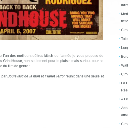
inti
Merh
ficti
Cime
Tote
Long
e l’un des meilleurs délires kitsch de l’année je vous propose de
Borg
s GrindHouse, non seulement pour le plaisir, mais surtout pour se
Walk
 du film de genre :
Cime
s par
Boulevard de la mort
et
Planet Terror
réunit dans une seule et
La L
Réel
« Le
Adri
affai
Cime