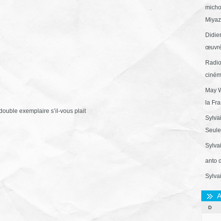
micho
Miyaza
Didie
œuvré
Radio
ciném
May W
la Fr
 double exemplaire s’il-vous plait
Sylva
Seule 
Sylva
anto 
Sylva
A
D