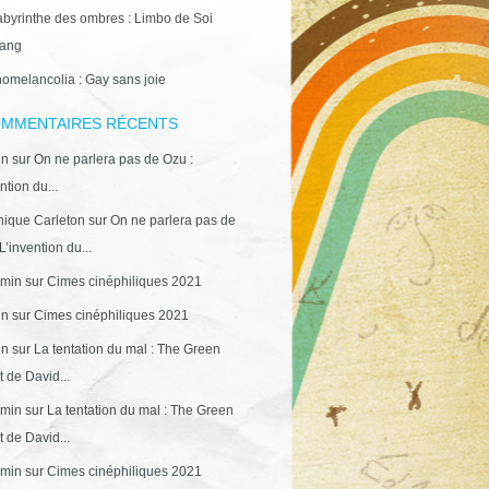
abyrinthe des ombres : Limbo de Soi
ang
omelancolia : Gay sans joie
MMENTAIRES RÉCENTS
in
sur
On ne parlera pas de Ozu :
ntion du...
ique Carleton
sur
On ne parlera pas de
L’invention du...
min
sur
Cimes cinéphiliques 2021
in
sur
Cimes cinéphiliques 2021
in
sur
La tentation du mal : The Green
 de David...
min
sur
La tentation du mal : The Green
 de David...
min
sur
Cimes cinéphiliques 2021