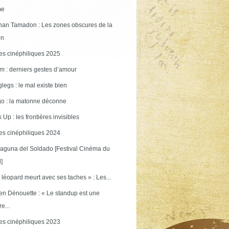
me
an Tamadon : Les zones obscures de la
on
s cinéphiliques 2025
m : derniers gestes d’amour
legs : le mal existe bien
o : la matonne déconne
 Up : les frontières invisibles
s cinéphiliques 2024
aguna del Soldado [Festival Cinéma du
]
 léopard meurt avec ses taches » : Les...
en Dénouette : « Le standup est une
re...
s cinéphiliques 2023