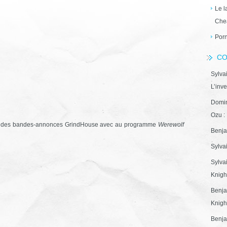
Le l
Che
Porn
CO
Sylva
L’inve
Domin
Ozu : 
ion des bandes-annonces GrindHouse avec au programme
Werewolf
Benja
Sylva
Sylva
Knight
Benja
Knight
Benja