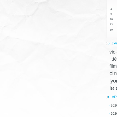
2
9
16
23
30
TA
vio
litt
film
ci
lyo
le
AR
202
202