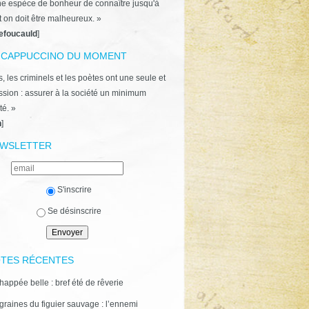
ne espèce de bonheur de connaître jusqu'à
t on doit être malheureux. »
efoucauld
]
 CAPPUCCINO DU MOMENT
, les criminels et les poètes ont une seule et
ion : assurer à la société un minimum
té. »
n
]
WSLETTER
S'inscrire
Se désinscrire
TES RÉCENTES
happée belle : bref été de rêverie
graines du figuier sauvage : l’ennemi