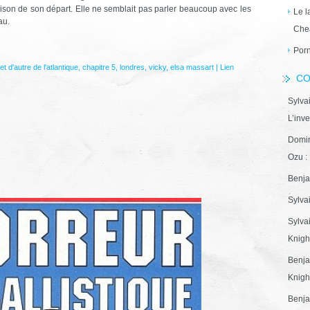
aison de son départ. Elle ne semblait pas parler beaucoup avec les
Le l
au.
Che
Porn
et d'autre de l'atlantique
,
chapitre 5
,
londres
,
vicky
,
elsa massart
|
Lien
CO
Sylva
L’inve
Domin
Ozu : 
Benja
Sylva
Sylva
Knight
Benja
Knight
Benja