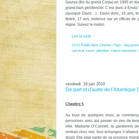
Gavras (fils du grand Costa) en 1995 et ré
grand bain pénitencier. C’est donc à Enol
(quoique Davis…) : Davis donc, 16 ans, tra
Butch, 17 ans, violence sur un officier de p
règne. Suivez le maton.
Lire la suite
13:01 Publié dans
Cinéma
| Tags :
dog poun
carcéral
,
scum
,
attention
,
chiens méchants !
vendredi, 18 juin 2010
De part et d'autre de l'Atlantique 
Chapitre 5
Au bout de quelques mois, je commençai
personnes avec qui passer un peu de temps
ville. Madame O’Connell, la gardienne d
rentrais chez moi. Nos échanges n’allaient
disait. Elle était partie de sa province ir