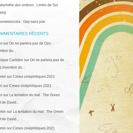
abyrinthe des ombres : Limbo de Soi
ang
omelancolia : Gay sans joie
MMENTAIRES RÉCENTS
in
sur
On ne parlera pas de Ozu :
ntion du...
ique Carleton
sur
On ne parlera pas de
L’invention du...
min
sur
Cimes cinéphiliques 2021
in
sur
Cimes cinéphiliques 2021
in
sur
La tentation du mal : The Green
 de David...
min
sur
La tentation du mal : The Green
 de David...
min
sur
Cimes cinéphiliques 2021