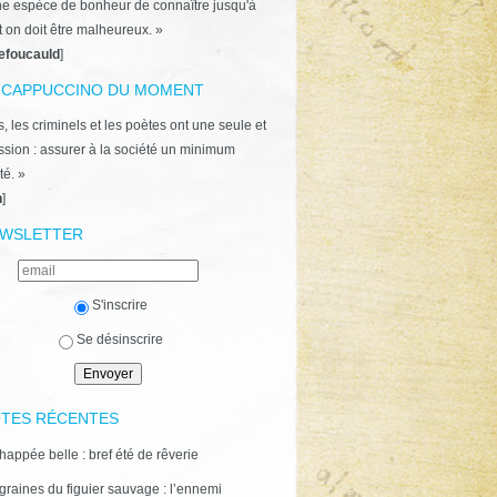
ne espèce de bonheur de connaître jusqu'à
t on doit être malheureux. »
efoucauld
]
 CAPPUCCINO DU MOMENT
, les criminels et les poètes ont une seule et
ion : assurer à la société un minimum
té. »
n
]
WSLETTER
S'inscrire
Se désinscrire
TES RÉCENTES
happée belle : bref été de rêverie
graines du figuier sauvage : l’ennemi