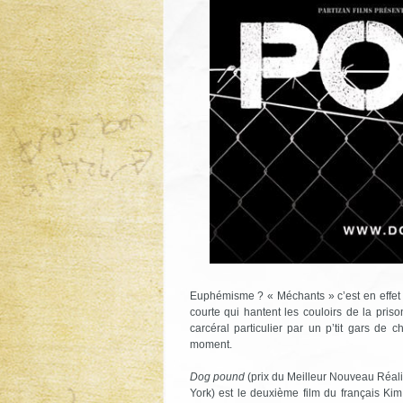
Euphémisme ? « Méchants » c’est en effet 
courte qui hantent les couloirs de la pris
carcéral particulier par un p’tit gars de
moment.
Dog pound
(prix du Meilleur Nouveau Réali
York) est le deuxième film du français Ki