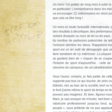
Un mois ! Un putain de long mois à subir la
en particulier. L'omniprésence dans les méd
va encourager 22 millionnaires en short jus
que cela va être long !
Un mois où toute l'actualité internationale, p
des résultats à décortiquer, des performance
victoire (truquée ou non) de tel ou tel pa
du nombre de partouzes putes/coke de tell
l'unisson derrière les bleus. Rappelons-nou
sport est un tel outil de démagogie que 
faire semblant de s'y intéresser. La plupart 
se gardent bien de « risquer de se couper
l'histoire du sport d'aujourd'hui : celle d
obscène du vainqueur, de cet ultralibéralis
Vous l'aurez compris, je fais partie de cet
supporte pas tout ce qui touche, de près c
blâmés, mis au ban de la société, bref ce n
le foot (j'aime même le sport de temps en tem
pouvez pas imaginez. Et bien, figurez-vou
Mars, je vais essayer de m'isoler, tant bien 
rabat-joie professionnel jusqu'au bout, q
peuple », sous prétexte de ne pas applaudir