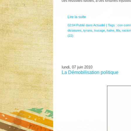
ces réussites idiotes, à ces fortunes injustifi
Lire la suite
02:04 Publié dans
Actualité
| Tags :
con comm
dictatures
,
tyrans
,
trucage
,
haine
,
fifa
,
racis
(22)
lundi, 07 juin 2010
La Démobilisation politique