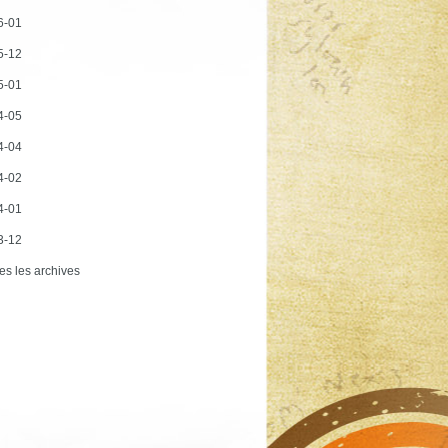
6-01
5-12
5-01
4-05
4-04
4-02
4-01
3-12
es les archives