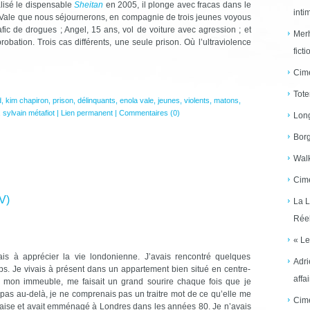
alisé le dispensable
Sheitan
en 2005, il plonge avec fracas dans le
inti
a Vale que nous séjournerons, en compagnie de trois jeunes voyous
fic de drogues ; Angel, 15 ans, vol de voiture avec agression ; et
Merh
robation. Trois cas différents, une seule prison. Où l’ultraviolence
ficti
Cime
Tote
d
,
kim chapiron
,
prison
,
délinquants
,
enola vale
,
jeunes
,
violents
,
matons
,
,
sylvain métafiot
|
Lien permanent
|
Commentaires (0)
Long
Borg
Walk
Cime
(V)
La L
Réel
« Le
s à apprécier la vie londonienne. J’avais rencontré quelques
Adri
. Je vivais à présent dans un appartement bien situé en centre-
affai
e mon immeuble, me faisait un grand sourire chaque fois que je
 pas au-delà, je ne comprenais pas un traitre mot de ce qu’elle me
Cime
landaise et avait emménagé à Londres dans les années 80. Je n’avais