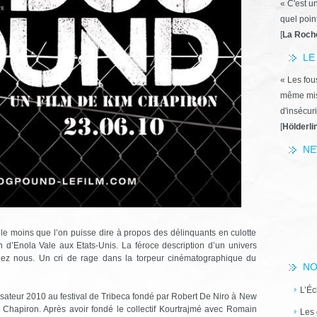
« C'est u
quel poin
[
La Roch
LE
« Les fous
même miss
d'insécuri
[
Hölderli
NE
le moins que l’on puisse dire à propos des délinquants en culotte
on d’Enola Vale aux Etats-Unis. La féroce description d’un univers
 chez nous. Un cri de rage dans la torpeur cinématographique du
NO
L’Éc
sateur 2010 au festival de Tribeca fondé par Robert De Niro à New
m Chapiron. Après avoir fondé le collectif Kourtrajmé avec Romain
Les 