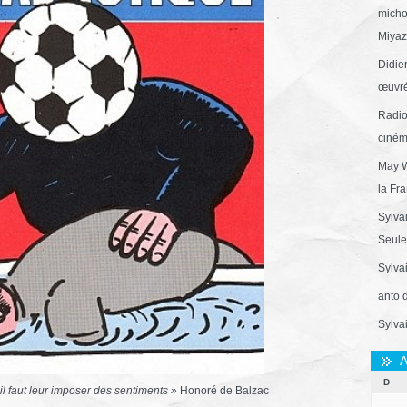
micho
Miyaza
Didie
œuvré
Radio
ciném
May W
la Fr
Sylva
Seule 
Sylva
anto 
Sylva
A
D
l faut leur imposer des sentiments »
Honoré de Balzac