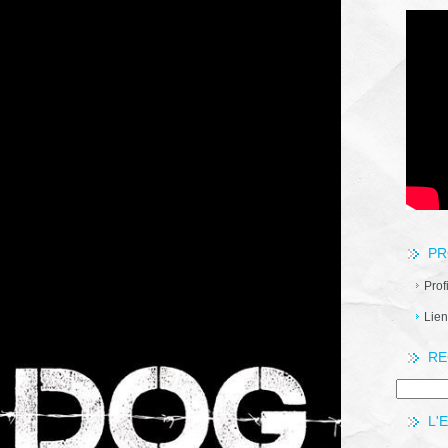
PR
Prof
Lien
RE
L'