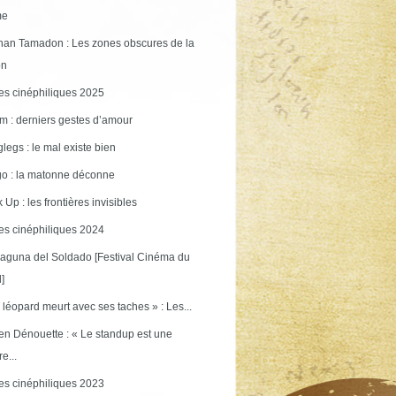
me
an Tamadon : Les zones obscures de la
on
s cinéphiliques 2025
m : derniers gestes d’amour
legs : le mal existe bien
o : la matonne déconne
 Up : les frontières invisibles
s cinéphiliques 2024
aguna del Soldado [Festival Cinéma du
]
 léopard meurt avec ses taches » : Les...
en Dénouette : « Le standup est une
re...
s cinéphiliques 2023