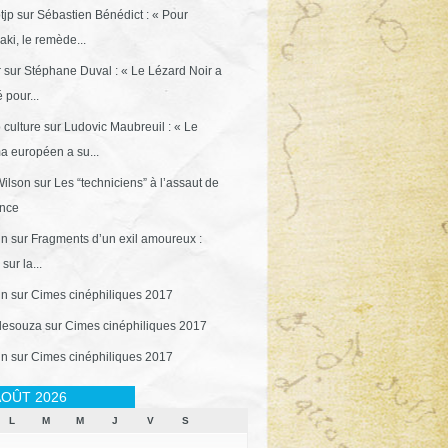
tjp
sur
Sébastien Bénédict : « Pour
ki, le remède...
r
sur
Stéphane Duval : « Le Lézard Noir a
 pour...
 culture
sur
Ludovic Maubreuil : « Le
a européen a su...
ilson
sur
Les “techniciens” à l’assaut de
ance
in
sur
Fragments d’un exil amoureux :
sur la...
in
sur
Cimes cinéphiliques 2017
desouza
sur
Cimes cinéphiliques 2017
in
sur
Cimes cinéphiliques 2017
OÛT 2026
L
M
M
J
V
S