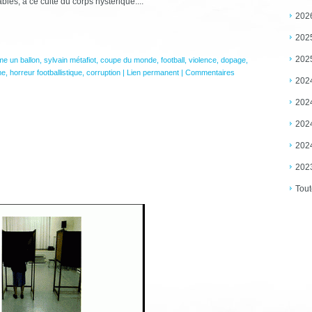
ables, à ce culte du corps hystérique....
202
202
202
e un ballon
,
sylvain métafiot
,
coupe du monde
,
football
,
violence
,
dopage
,
me
,
horreur footballistique
,
corruption
|
Lien permanent
|
Commentaires
202
202
202
202
202
Tout