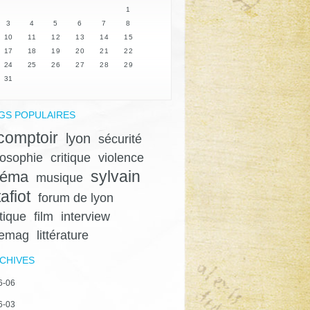
1
3
4
5
6
7
8
10
11
12
13
14
15
17
18
19
20
21
22
24
25
26
27
28
29
31
GS POPULAIRES
 comptoir
lyon
sécurité
losophie
critique
violence
sylvain
néma
musique
afiot
forum de lyon
itique
film
interview
gemag
littérature
CHIVES
6-06
6-03