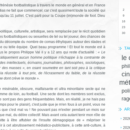
 frénésie footballistique à travers le monde en général et en France
2
ias ne fait que commencer, car c'est quasiment toute la société qui
qu'au 11 juillet. C'est parti pour la Coupe (im)monde de foot. Dieu
9
16
23
olitique, culturelle, artistique, sera remplacée par le récit quotidien
30
s footballistiques ou sexuelles de tel ou tel joueur, des chances de
ys, du décompte du nombre de comas éthyliques autour des stades et
e ou telle équipe. Quel beau programme ! Et tout le monde est à
TA
s le propos Philippe Val il y a 12 ans qui reste d'actualité :
« Le
le
pratiquement aucun homme politique n'échappe à la contrainte de
des intellectuels, écrivains, journalistes, philosophes, sociologues,
phi
 des masses », en osant soumettre en tant soit peu à la critique
ci
e la réussite à tout prix, de l'écrasement du faible, de la réussite
me dont crève le monde ».
mét
te misérable, obscure, malfaisante et ultra minoritaire secte qui ne
pol
omme de loin, au football. Une secte dont les membres sont exclus,
ra
e sont pas des gens fréquentables. Mais, en réalité, je ne hais pas
ps pour le plaisir), c'est juste que je m'en fous à un point, vous ne
AR
s que c'est mal vu ! Ne pouvant pas m'exiler pendant un mois sur
que mal, du délire collectif. Mais avant cela autant tenir mon rôle de
202
uitte à être affubler de l'insulte démagogique de « mépriser le
 à cet abrutissement médiatico-publicitaire, à cette anti-culture, à
202