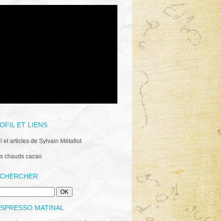
OFIL ET LIENS
il et articles de Sylvain Métafiot
s chauds cacao
CHERCHER
ESPRESSO MATINAL