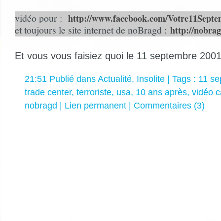
vidéo pour :
http://www.facebook.com/Votre11Septe
et toujours le site internet de noBragd :
http://nobra
Et vous vous faisiez quoi le 11 septembre 200
21:51 Publié dans
Actualité
,
Insolite
| Tags :
11 se
trade center
,
terroriste
,
usa
,
10 ans après
,
vidéo c
nobragd
|
Lien permanent
|
Commentaires (3)