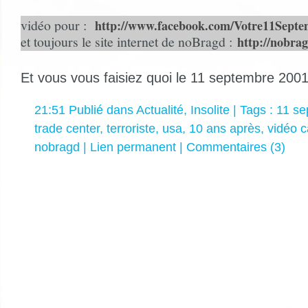
vidéo pour :
http://www.facebook.com/Votre11Septe
et toujours le site internet de noBragd :
http://nobra
Et vous vous faisiez quoi le 11 septembre 200
21:51 Publié dans
Actualité
,
Insolite
| Tags :
11 se
trade center
,
terroriste
,
usa
,
10 ans après
,
vidéo c
nobragd
|
Lien permanent
|
Commentaires (3)