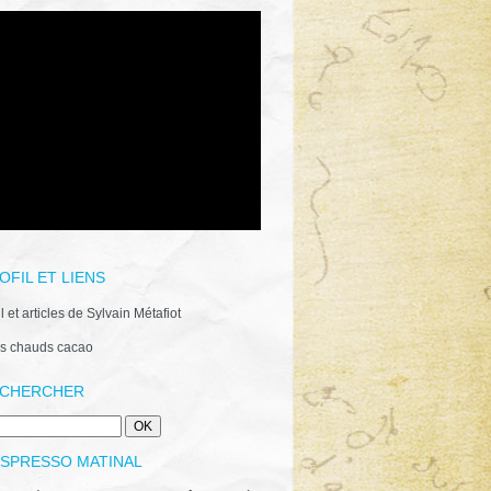
OFIL ET LIENS
il et articles de Sylvain Métafiot
s chauds cacao
CHERCHER
ESPRESSO MATINAL