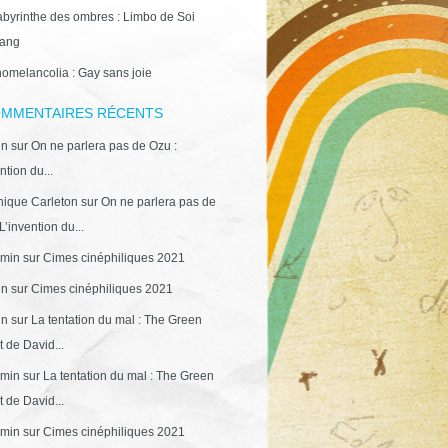
abyrinthe des ombres : Limbo de Soi
ang
omelancolia : Gay sans joie
MMENTAIRES RÉCENTS
in
sur
On ne parlera pas de Ozu :
ntion du...
ique Carleton
sur
On ne parlera pas de
L’invention du...
min
sur
Cimes cinéphiliques 2021
in
sur
Cimes cinéphiliques 2021
in
sur
La tentation du mal : The Green
 de David...
min
sur
La tentation du mal : The Green
 de David...
min
sur
Cimes cinéphiliques 2021