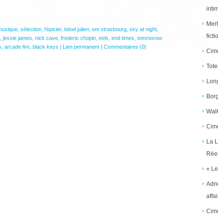
inti
Merh
musique
,
sélection
,
l'épicier
,
loisel julien
,
em strasbourg
,
sky at night
,
ficti
,
jessie james
,
nick cave
,
frederic chopin
,
eels
,
end times
,
tommorow
s
,
arcade fire
,
black keys
|
Lien permanent
|
Commentaires (0)
Cime
Tote
Long
Borg
Walk
Cime
La L
Réel
« Le
Adri
affai
Cime