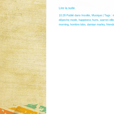
Lire la suite
10:28 Publié dans
Insolite
,
Musique
| Tags :
dépeche mode
,
happiness hurts
,
warren ellis
morning
,
hombre lobo
,
damian marley
,
friend