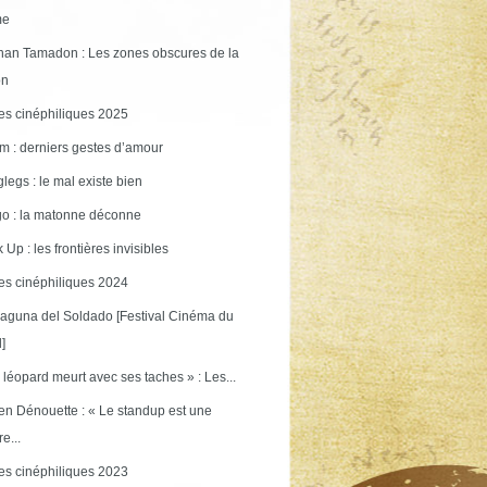
me
an Tamadon : Les zones obscures de la
on
s cinéphiliques 2025
m : derniers gestes d’amour
legs : le mal existe bien
o : la matonne déconne
 Up : les frontières invisibles
s cinéphiliques 2024
aguna del Soldado [Festival Cinéma du
]
 léopard meurt avec ses taches » : Les...
en Dénouette : « Le standup est une
re...
s cinéphiliques 2023