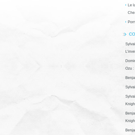
Le l
Che
Porn
CO
Sylva
L’inve
Domin
Ozu : 
Benja
Sylva
Sylva
Knight
Benja
Knight
Benja