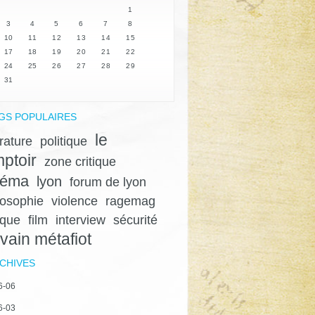
1
3
4
5
6
7
8
10
11
12
13
14
15
17
18
19
20
21
22
24
25
26
27
28
29
31
GS POPULAIRES
le
érature
politique
ptoir
zone critique
néma
lyon
forum de lyon
losophie
violence
ragemag
ique
film
interview
sécurité
lvain métafiot
CHIVES
6-06
6-03