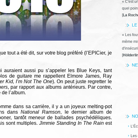
« C'est u
quel poin
[
La Roch
LE
« Les fous
même miss
d'insécuri
 tout a été dit, sur votre blog préféré (l’EPICier, je
[
Hölderli
NE
auraient aussi pu s’appeler les Blue Keys, tant
los de guitare me rappellent Elmore James, Ray
ter Kid, I’m Not The One
). On peut juste regretter le
hers
, par rapport aux albums antérieurs.
Par contre,
 de l’album.
mme dans sa carrière, il y a un joyeux melting-pot
ons dans
National Ramson
, le dernier album de
NO
rooner, tantôt meneur de ballades psychédéliques.
ais sont multiples.
Jimmie Standing In The Rain
est
L’Éc
Les 