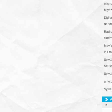
micho
Miyaza
Didie
œuvré
Radio
ciném
May W
la Fr
Sylva
Seule 
Sylva
anto 
Sylva
A
D