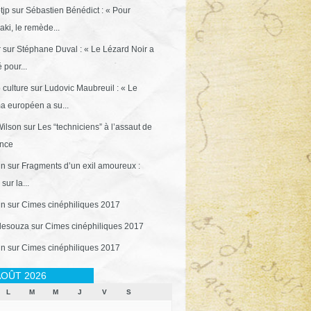
tjp
sur
Sébastien Bénédict : « Pour
ki, le remède...
r
sur
Stéphane Duval : « Le Lézard Noir a
 pour...
 culture
sur
Ludovic Maubreuil : « Le
a européen a su...
ilson
sur
Les “techniciens” à l’assaut de
ance
in
sur
Fragments d’un exil amoureux :
sur la...
in
sur
Cimes cinéphiliques 2017
desouza
sur
Cimes cinéphiliques 2017
in
sur
Cimes cinéphiliques 2017
OÛT 2026
L
M
M
J
V
S