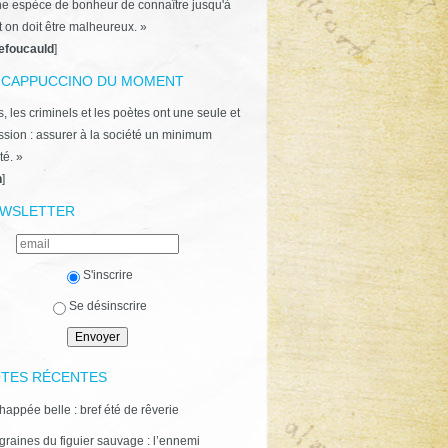
ne espèce de bonheur de connaître jusqu'à
t on doit être malheureux. »
efoucauld
]
 CAPPUCCINO DU MOMENT
, les criminels et les poètes ont une seule et
ion : assurer à la société un minimum
té. »
n
]
WSLETTER
S'inscrire
Se désinscrire
TES RÉCENTES
happée belle : bref été de rêverie
graines du figuier sauvage : l’ennemi