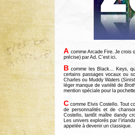
A
comme Arcade Fire. Je crois que
précise) par Ad. C’est
ici
.
B
comme les Black… Keys, qui 
certains passages vocaux ou so
Charles ou Muddy Waters (
Sinis
léger manque de variété de
Brot
mention spéciale pour la pochette
C
comme Elvis Costello. Tout co
de personnalités et de chans
Costello, tantôt maître dandy c
Les univers explorés par l’irland
appelée à devenir un classique.