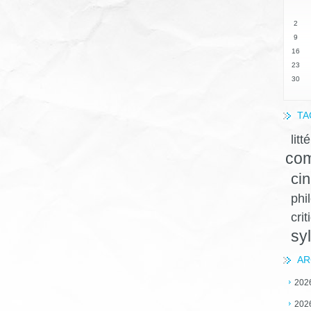
2
9
16
23
30
TA
litt
com
ci
phi
crit
sy
AR
202
202