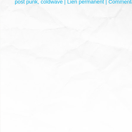
post punk
,
coldwave
|
Lien permanent
|
Commenta