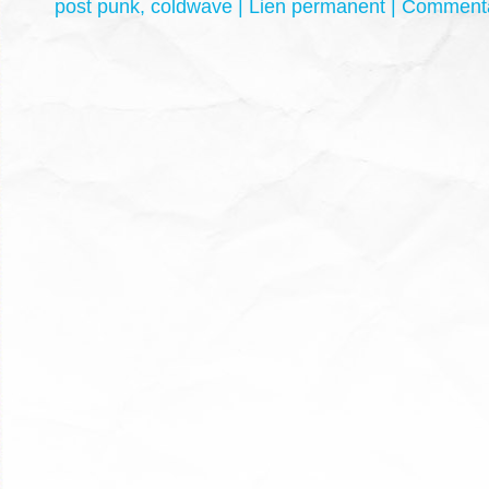
post punk
,
coldwave
|
Lien permanent
|
Commenta