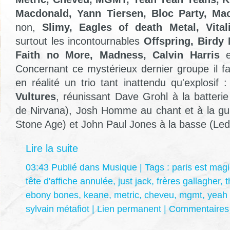
Macdonald, Yann Tiersen, Bloc Party, Ma
non,
Slimy, Eagles of death Metal, Vitali
surtout les incontournables
Offspring, Birdy
Faith no More, Madness, Calvin Harris
Concernant ce mystérieux dernier groupe il fa
en réalité un trio tant inattendu qu'explosif 
Vultures
, réunissant Dave Grohl à la batterie
de Nirvana), Josh Homme au chant et à la gu
Stone Age) et John Paul Jones à la basse (Led
Lire la suite
03:43 Publié dans
Musique
| Tags :
paris est mag
tête d'affiche annulée
,
just jack
,
frères gallagher
,
t
ebony bones
,
keane
,
metric
,
cheveu
,
mgmt
,
yeah
sylvain métafiot
|
Lien permanent
|
Commentaires 