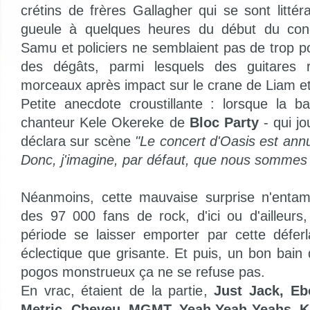
crétins de frères Gallagher qui se sont litté
gueule à quelques heures du début du conc
Samu et policiers ne semblaient pas de trop p
des dégâts, parmi lesquels des guitares r
morceaux après impact sur le crane de Liam et
Petite anecdote croustillante : lorsque la b
chanteur Kele Okereke de
Bloc Party
- qui j
déclara sur scène
"Le concert d'Oasis est an
Donc, j'imagine, par défaut, que nous sommes t
Néanmoins, cette mauvaise surprise n'entam
des 97 000 fans de rock, d'ici ou d'ailleurs
période se laisser emporter par cette défer
éclectique que grisante. Et puis, un bon bain
pogos monstrueux ça ne se refuse pas.
En vrac, étaient de la partie,
Just Jack, E
Metric, Cheveu, MGMT, Yeah Yeah Yeahs, K