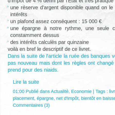
d'impôt de 4 % défini par l'Etat et très pratique d
une réserve d'argent disponible quand on le
intérêts
un plafond assez conséquent : 15 000 €
une épargne à notre rythme, une seule co
constamment dessus
des intérêts calculés par quinzaine
voilà en bref le descriptif de ce livret.
Dans la suite de l'article la ruée des banques ve
pas nouveau mais dont les règles ont changé
prend pour des niaids.
Lire la suite
01:00 Publié dans
Actualité
,
Economie
| Tags :
liv
placement
,
épargne
,
net d'impôt
,
bientôt en baiss
Commentaires (3)