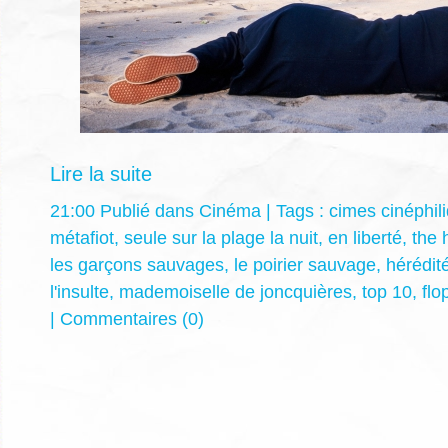
Lire la suite
21:00 Publié dans
Cinéma
| Tags :
cimes cinéphil
métafiot
,
seule sur la plage la nuit
,
en liberté
,
the 
les garçons sauvages
,
le poirier sauvage
,
hérédit
l'insulte
,
mademoiselle de joncquières
,
top 10
,
flo
|
Commentaires (0)