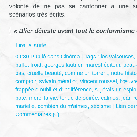
volonté de ne pas se cantonner à une simp
scénarios très écrits.
« Blier déteste avant tout le conformisme e
Lire la suite
09:30 Publié dans
Cinéma
| Tags :
les valseuses
,
buffet froid
,
georges lautner
,
marest éditeur
,
beau
pas
,
cruelle beauté
,
comme un torrent
,
notre histo
comptoir
,
sylvain métafiot
,
vincent roussel
,
l’œuvre
frappée d’oubli et d’indifférence
,
si j'étais un espi
pote
,
merci la vie
,
tenue de soirée
,
calmos
,
jean r
marielle
,
combien du m'aimes
,
sexisme
|
Lien pe
Commentaires (0)