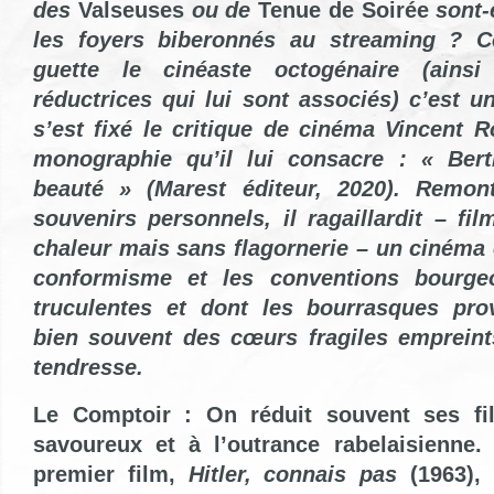
des
Valseuses
ou de
Tenue de Soirée
sont-
les foyers biberonnés au streaming ? Co
guette le cinéaste octogénaire (ains
réductrices qui lui sont associés) c’est u
s’est fixé
le critique de cinéma
Vincent R
monographie qu’il lui consacre : « Bertr
beauté » (Marest éditeur, 2020). Remont
souvenirs personnels, il ragaillardit – fil
chaleur mais sans flagornerie – un cinéma 
conformisme et les conventions bourgeoi
truculentes et dont les bourrasques pro
bien souvent des cœurs fragiles empreint
tendresse.
Le Comptoir : On réduit souvent ses fi
savoureux et à l’outrance rabelaisienne.
premier film,
Hitler, connais pas
(1963), 