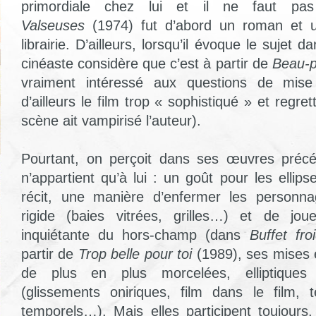
primordiale chez lui et il ne faut p
Valseuses
(1974) fut d’abord un roman et 
librairie. D’ailleurs, lorsqu’il évoque le sujet d
cinéaste considère que c’est à partir de
Beau-p
vraiment intéressé aux questions de mise
d’ailleurs le film trop « sophistiqué » et regre
scène ait vampirisé l’auteur).
Pourtant, on perçoit dans ses œuvres précé
n’appartient qu’à lui : un goût pour les ellip
récit, une manière d’enfermer les personn
rigide (baies vitrées, grilles…) et de jo
inquiétante du hors-champ (dans
Buffet fro
partir de
Trop belle pour toi
(1989), ses mises
de plus en plus morcelées, elliptiques 
(glissements oniriques, film dans le film, 
temporels…). Mais elles participent toujour