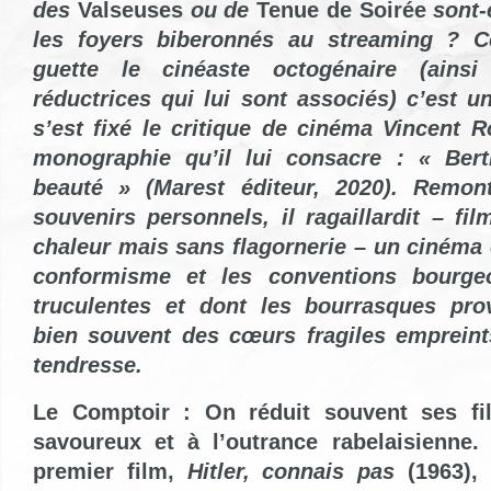
des
Valseuses
ou de
Tenue de Soirée
sont-
les foyers biberonnés au streaming ? Co
guette le cinéaste octogénaire (ains
réductrices qui lui sont associés) c’est u
s’est fixé
le critique de cinéma
Vincent R
monographie qu’il lui consacre : « Bertr
beauté » (Marest éditeur, 2020). Remont
souvenirs personnels, il ragaillardit – fil
chaleur mais sans flagornerie – un cinéma 
conformisme et les conventions bourgeoi
truculentes et dont les bourrasques pro
bien souvent des cœurs fragiles empreint
tendresse.
Le Comptoir : On réduit souvent ses fi
savoureux et à l’outrance rabelaisienne.
premier film,
Hitler, connais pas
(1963), 