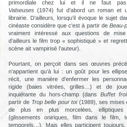
primordiale chez lui et il ne faut p
Valseuses
(1974) fut d’abord un roman et 
librairie. D’ailleurs, lorsqu’il évoque le sujet d
cinéaste considère que c’est à partir de
Beau-p
vraiment intéressé aux questions de mise
d’ailleurs le film trop « sophistiqué » et regre
scène ait vampirisé l’auteur).
Pourtant, on perçoit dans ses œuvres précé
n’appartient qu’à lui : un goût pour les ellip
récit, une manière d’enfermer les personn
rigide (baies vitrées, grilles…) et de jo
inquiétante du hors-champ (dans
Buffet fro
partir de
Trop belle pour toi
(1989), ses mises
de plus en plus morcelées, elliptiques 
(glissements oniriques, film dans le film, 
temporels…). Mais elles participent toujour