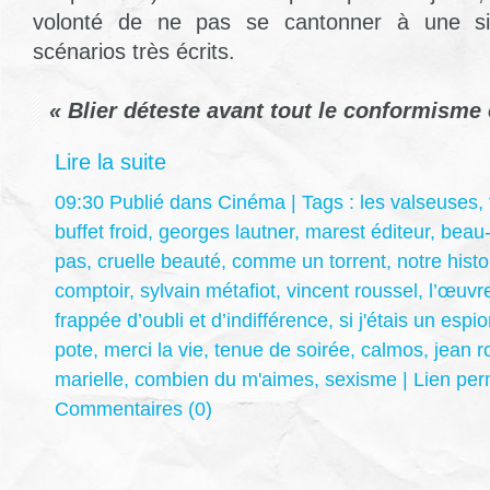
volonté de ne pas se cantonner à une simp
scénarios très écrits.
« Blier déteste avant tout le conformisme e
Lire la suite
09:30 Publié dans
Cinéma
| Tags :
les valseuses
,
buffet froid
,
georges lautner
,
marest éditeur
,
beau
pas
,
cruelle beauté
,
comme un torrent
,
notre histo
comptoir
,
sylvain métafiot
,
vincent roussel
,
l’œuvre
frappée d’oubli et d’indifférence
,
si j'étais un espi
pote
,
merci la vie
,
tenue de soirée
,
calmos
,
jean r
marielle
,
combien du m'aimes
,
sexisme
|
Lien pe
Commentaires (0)