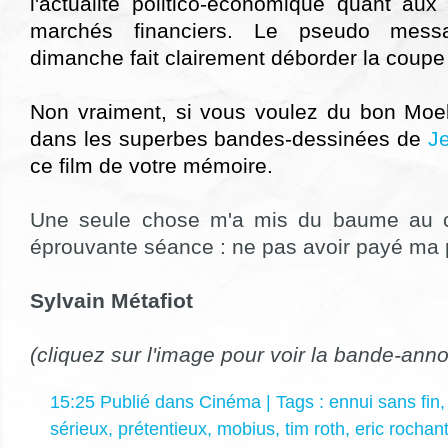
l'actualité politico-économique quant aux
marchés financiers. Le pseudo mess
dimanche fait clairement déborder la coupe 
Non vraiment, si vous voulez du bon Moe
dans les superbes bandes-dessinées de
J
ce film de votre mémoire.
Une seule chose m'a mis du baume au c
éprouvante séance : ne pas avoir payé ma 
Sylvain Métafiot
(cliquez sur l'image pour voir la bande-ann
15:25 Publié dans
Cinéma
| Tags :
ennui sans fin
sérieux
,
prétentieux
,
mobius
,
tim roth
,
eric rochan