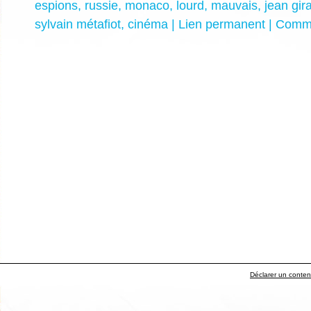
espions
,
russie
,
monaco
,
lourd
,
mauvais
,
jean gir
sylvain métafiot
,
cinéma
|
Lien permanent
|
Comme
Déclarer un contenu 