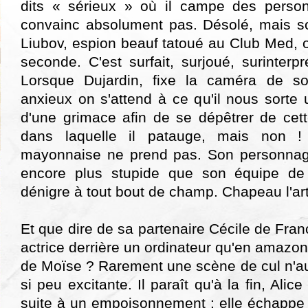
dits « sérieux » où il campe des person
convainc absolument pas. Désolé, mais s
Liubov, espion beauf tatoué au Club Med, o
seconde. C'est surfait, surjoué, surinterpr
Lorsque Dujardin, fixe la caméra de son
anxieux on s'attend à ce qu'il nous sorte
d'une grimace afin de se dépêtrer de cet
dans laquelle il patauge, mais non !
mayonnaise ne prend pas. Son personnage 
encore plus stupide que son équipe de 
dénigre à tout bout de champ. Chapeau l'art
Et que dire de sa partenaire Cécile de Fra
actrice derrière un ordinateur qu'en amazon
de Moïse ? Rarement une scène de cul n'aura
si peu excitante. Il paraît qu'à la fin, Ali
suite à un empoisonnement : elle échappe 