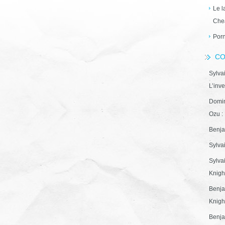
Le l
Che
Porn
CO
Sylva
L’inve
Domin
Ozu : 
Benja
Sylva
Sylva
Knight
Benja
Knight
Benja