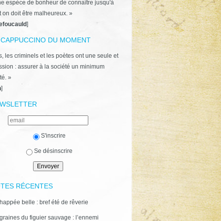
ne espèce de bonheur de connaître jusqu'à
t on doit être malheureux. »
efoucauld
]
 CAPPUCCINO DU MOMENT
, les criminels et les poètes ont une seule et
ion : assurer à la société un minimum
té. »
n
]
WSLETTER
S'inscrire
Se désinscrire
TES RÉCENTES
happée belle : bref été de rêverie
graines du figuier sauvage : l’ennemi