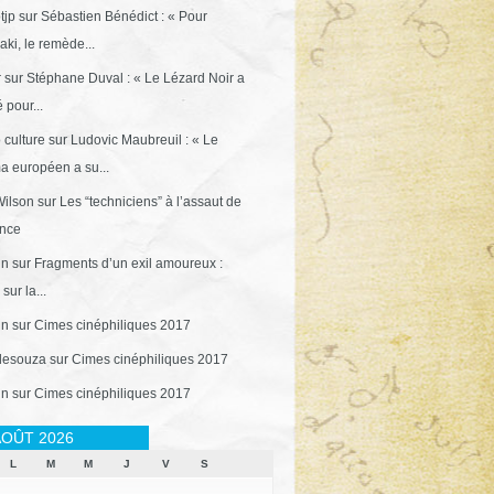
tjp
sur
Sébastien Bénédict : « Pour
ki, le remède...
r
sur
Stéphane Duval : « Le Lézard Noir a
 pour...
 culture
sur
Ludovic Maubreuil : « Le
a européen a su...
ilson
sur
Les “techniciens” à l’assaut de
ance
in
sur
Fragments d’un exil amoureux :
sur la...
in
sur
Cimes cinéphiliques 2017
desouza
sur
Cimes cinéphiliques 2017
in
sur
Cimes cinéphiliques 2017
OÛT 2026
L
M
M
J
V
S