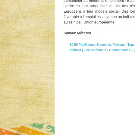
démanteler purement et simplement l’État-
l’ordre du jour aussi bien du fait des rés
Européens à leur modèle social. Dès lors
favorable à l’emploi est devenue un trait 
au sein de l’Union européenne.
Sylvain Métafiot
10:59 Publié dans
Economie
,
Politique
| Tags
métafiot
|
Lien permanent
|
Commentaires (0