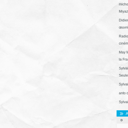
micho
Miyaza
Didie
œuvré
Radio
ciném
May W
la Fr
Sylva
Seule 
Sylva
anto 
Sylva
A
D