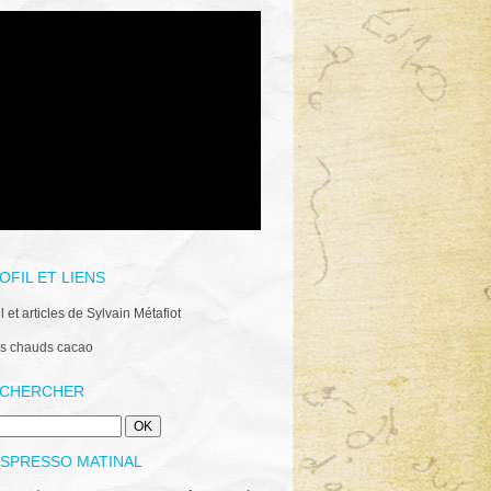
OFIL ET LIENS
il et articles de Sylvain Métafiot
s chauds cacao
CHERCHER
ESPRESSO MATINAL