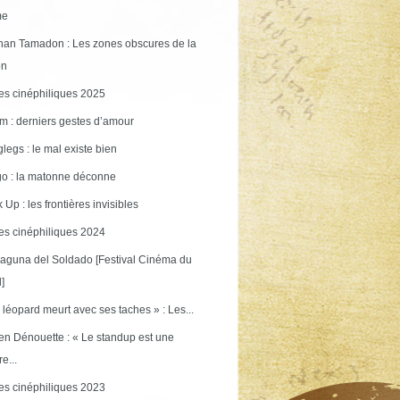
me
an Tamadon : Les zones obscures de la
on
s cinéphiliques 2025
m : derniers gestes d’amour
legs : le mal existe bien
o : la matonne déconne
 Up : les frontières invisibles
s cinéphiliques 2024
aguna del Soldado [Festival Cinéma du
]
 léopard meurt avec ses taches » : Les...
en Dénouette : « Le standup est une
re...
s cinéphiliques 2023