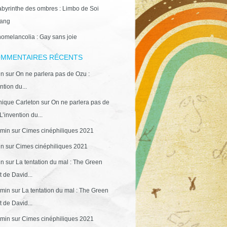
abyrinthe des ombres : Limbo de Soi
ang
omelancolia : Gay sans joie
MMENTAIRES RÉCENTS
in
sur
On ne parlera pas de Ozu :
ntion du...
ique Carleton
sur
On ne parlera pas de
L’invention du...
min
sur
Cimes cinéphiliques 2021
in
sur
Cimes cinéphiliques 2021
in
sur
La tentation du mal : The Green
 de David...
min
sur
La tentation du mal : The Green
 de David...
min
sur
Cimes cinéphiliques 2021