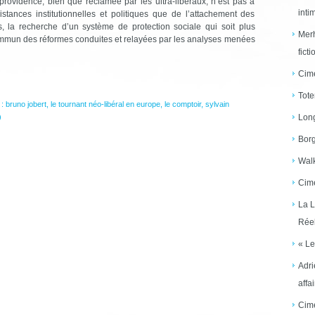
providence, bien que réclamée par les ultra-libéraux, n’est pas à
inti
istances institutionnelles et politiques que de l’attachement des
, la recherche d’un système de protection sociale qui soit plus
Merh
commun des réformes conduites et relayées par les analyses menées
ficti
Cime
Tote
 :
bruno jobert
,
le tournant néo-libéral en europe
,
le comptoir
,
sylvain
)
Long
Borg
Walk
Cime
La L
Réel
« Le
Adri
affai
Cime