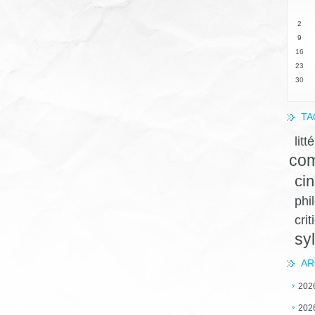
2
9
16
23
30
TA
litt
com
ci
phi
crit
sy
AR
202
202