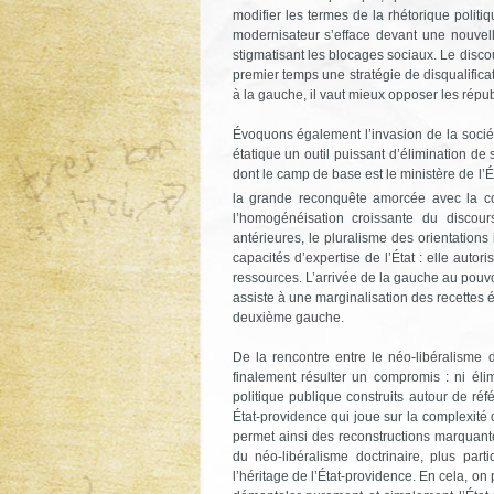
modifier les termes de la rhétorique polit
modernisateur s’efface devant une nouvell
stigmatisant les blocages sociaux. Le disco
premier temps une stratégie de disqualificat
à la gauche, il vaut mieux opposer les républ
Évoquons également l’invasion de la sociét
étatique un outil puissant d’élimination de 
dont le camp de base est le ministère de l’É
la grande reconquête amorcée avec la co
l’homogénéisation croissante du discour
antérieures, le pluralisme des orientations
capacités d’expertise de l’État : elle autor
ressources. L’arrivée de la gauche au pouvo
assiste à une marginalisation des recettes 
deuxième gauche.
De la rencontre entre le néo-libéralisme d
finalement résulter un compromis : ni él
politique publique construits autour de référ
État-providence qui joue sur la complexité 
permet ainsi des reconstructions marquant
du néo-libéralisme doctrinaire, plus part
l’héritage de l’État-providence. En cela, on 