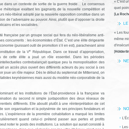
« C'est u
ique dans un contexte de sortie de la guerre froide… Le consensus
quel poin
e rhétorique exaltant les gagnants de la nouvelle compétition et
[
La Roch
urs néo-libéral adopté par la nouvelle opposition constitue dans un
ion de l’adversaire au pouvoir. Ainsi, plutôt que d’opposer la droite
LE
icains et les socialistes.
« Les fous
é française par un groupe social qui fera du néo-libéralisme anti-
même miss
ses concurrents : les économistes d’État. C’est une élite dirigeante
d'insécuri
conomie (puissant outil de promotion s’il en est), parachevant ainsi
e
[
Hölderli
nstitution de la V
République. Dans ce travail d’appropriation,
s de cette élite a joué un rôle essentiel. Dans les périodes
NE
 intellectuelles contrebalançait quelque peu la monopolisation des
isait un accès plus ouvert des différents acteurs du jeu social à ces
ir joue un rôle majeur. Dès le début du septennat de Mitterrand, on
étatistes keynésiennes mais aussi du modèle néo-corporatiste de la
ominant et les institutions de l’État-providence à la française va
imination du second ni simple juxtaposition des deux réseaux de
entiels différents. Elle aboutit plutôt à une réinterprétation de cet
NO
de son organisation et la polysémie de ses principes fondateurs et
es. L’expérience de la première cohabitation a marqué les limites
L’Éc
iculièrement quand celui-ci prétend passer aux pertes et profits
peut noter le poids des institutions. La solution qui aurait consisté à
Les 