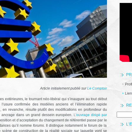
PR
Prof
Article initialement publié sur
Le Comptoir
Lien
ces extérieures, le tournant néo-libéral qui s’inaugure au tout début
l’usure confirmée des modèles anciens et l’élimination rapide
RE
e, en revanche, résulte plutôt des modifications en profondeur du
son ancrage dans un grand dessein européen.
L'ouvrage dirigé par
sition et d’acceptation du changement de référentiel passe par le
L'
nstances qu’il nomme
forums
. Il distingue notamment le forum de la
 scène de construction de la réalité sociale sur laquelle vont se