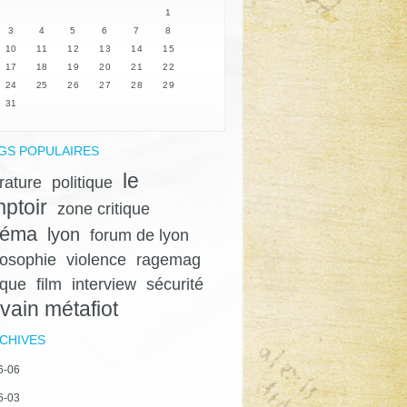
1
3
4
5
6
7
8
10
11
12
13
14
15
17
18
19
20
21
22
24
25
26
27
28
29
31
GS POPULAIRES
le
érature
politique
ptoir
zone critique
néma
lyon
forum de lyon
losophie
violence
ragemag
ique
film
interview
sécurité
lvain métafiot
CHIVES
6-06
6-03