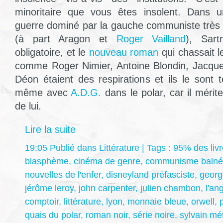
minoritaire que vous êtes insolent. Dans 
guerre dominé par la gauche communiste très «
(à part Aragon et
Roger Vailland
), Sart
obligatoire, et le
nouveau roman
qui chassait l
comme Roger Nimier, Antoine Blondin, Jacque
Déon étaient des respirations et ils le sont 
même avec
A.D.G.
dans le polar, car il méri
de lui.
Lire la suite
19:05 Publié dans
Littérature
| Tags :
95% des livr
blasphème
,
cinéma de genre
,
communisme balné
nouvelles de l'enfer
,
disneyland préfasciste
,
georg
jérôme leroy
,
john carpenter
,
julien chambon
,
l'an
comptoir
,
littérature
,
lyon
,
monnaie bleue
,
orwell
,
quais du polar
,
roman noir
,
série noire
,
sylvain mét