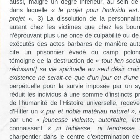
aussi, malgré un degré inférieur, au sein de 
dans laquelle «
le projet pour l’individu e
projet
». 3) La dissolution de la personnali
autant chez les victimes que chez les bour
n’éprouvant plus une once de culpabilité ou d
exécutés des actes barbares de manière aut
cite un prisonnier évadé du camp polon
témoigne de la destruction de
« tout lien socia
réduisant] sa vie spirituelle au seul désir crai
existence ne serait-ce que d’un jour ou d’un
perpétuelle pour la survie imposée par un s
réduit les individus à une somme d’instincts pr
de l’humanité de l’Histoire universelle, rede
d’Hitler un
« pur et noble matériau naturel »,
e
par une
« jeunesse violente, autoritaire, in
connaissant
« ni faiblesse, ni tendress
charpentier dans le centre d’extermination de