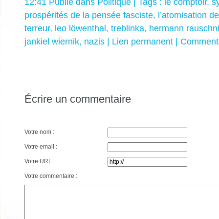
12:41 Publié dans
Politique
| Tags :
le comptoir
,
s
prospérités de la pensée fasciste
,
l’atomisation d
terreur
,
leo löwenthal
,
treblinka
,
hermann rauschn
jankiel wiernik
,
nazis
|
Lien permanent
|
Commenta
Écrire un commentaire
Votre nom :
Votre email :
Votre URL :
Votre commentaire :