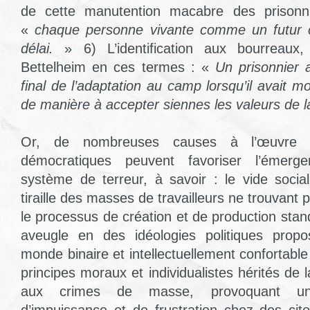
de cette manutention macabre des prisonni
«
chaque personne vivante comme un futur c
délai.
» 6) L’identification aux bourreaux,
Bettelheim en ces termes : «
Un prisonnier a
final de l’adaptation au camp lorsqu’il avait mo
de manière à accepter siennes les valeurs de
Or, de nombreuses causes à l’œuvre d
démocratiques peuvent favoriser l’émerg
système de terreur, à savoir : le vide soci
tiraille des masses de travailleurs ne trouvant
le processus de création et de production stan
aveugle en des idéologies politiques prop
monde binaire et intellectuellement confortable
principes moraux et individualistes hérités de l
aux crimes de masse, provoquant un
d’impuissance et de frustration chez des ci