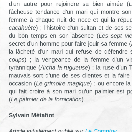
d’un autre pour rejoindre sa bien aimée (
L
fâcheuse tendance d’un mari qui montre son
femme à chaque nuit de noce et qui la répudi
cacahuète
) ; l’histoire d’un sultan et de ses se
du bon temps en son absence (
Les sept vi
secret d’un homme pour faire jouir sa femme (
la lâcheté d’un mari qui refuse de défendre
coups
) ; la vengeance de la femme d’un vie
tyrannique (
Aïcha la rugueuse
) ; la ruse d’un 
mauvais sort d’une de ses clientes et la fair
occasion (
Le grimoire magique
) ; ou encore l
qui fait croire à son mari qu’un palmier est 
(
Le palmier de la fornication
).
Sylvain Métafiot
Article initialement publié sur
Le Comptoir