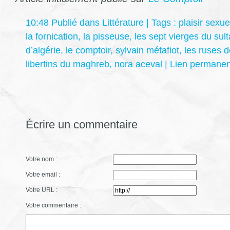
10:48 Publié dans
Littérature
| Tags :
plaisir sexue
la fornication
,
la pisseuse
,
les sept vierges du sul
d’algérie
,
le comptoir
,
sylvain métafiot
,
les ruses 
libertins du maghreb
,
nora aceval
|
Lien permanen
Écrire un commentaire
Votre nom :
Votre email :
Votre URL :
Votre commentaire :