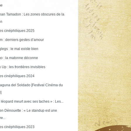
me
an Tamadon : Les zones obscures de la
on
s cinéphiliques 2025
m : derniers gestes d’amour
legs : le mal existe bien
o : la matonne déconne
 Up : les frontières invisibles
s cinéphiliques 2024
aguna del Soldado [Festival Cinéma du
]
 léopard meurt avec ses taches » : Les...
en Dénouette : « Le standup est une
re...
s cinéphiliques 2023