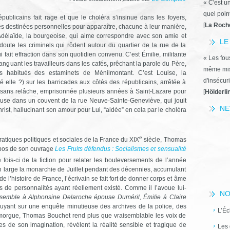
« C'est u
quel poin
épublicains fait rage et que le choléra s’insinue dans les foyers,
[
La Roch
es destinées personnelles pour apparaître, chacune à leur manière,
 Adélaïde, la bourgeoise, qui aime correspondre avec son amie et
LE
doute les criminels qui rôdent autour du quartier de la rue de la
 fait effraction dans son quotidien convenu. C’est Émilie, militante
« Les fous
nguant les travailleurs dans les cafés, prêchant la parole du Père,
même miss
es habitués des estaminets de Ménilmontant. C’est Louise, la
d'insécuri
lle ?) sur les barricades aux côtés des républicains, arrêtée à
ée sans relâche, emprisonnée plusieurs années à Saint-Lazare pour
[
Hölderli
ecluse dans un couvent de la rue Neuve-Sainte-Geneviève, qui jouit
NE
hrist, hallucinant son amour pour Lui, “aidée” en cela par le choléra
e
ratiques politiques et sociales de la France du XIX
siècle, Thomas
opos de son ouvrage
Les Fruits défendus : Socialismes et sensualité
 fois-ci de la fiction pour relater les bouleversements de l’année
n large la monarchie de Juillet pendant des décennies, accumulant
de l’histoire de France, l’écrivain se fait fort de donner corps et âme
s de personnalités ayant réellement existé. Comme il l’avoue lui-
NO
semble à Alphonsine Delaroche épouse Duméril, Émilie à Claire
yant sur une enquête minutieuse des archives de la police, des
L’Éc
la morgue, Thomas Bouchet rend plus que vraisemblable les voix de
s de son imagination, révèlent la réalité sensible et tragique de
Les 