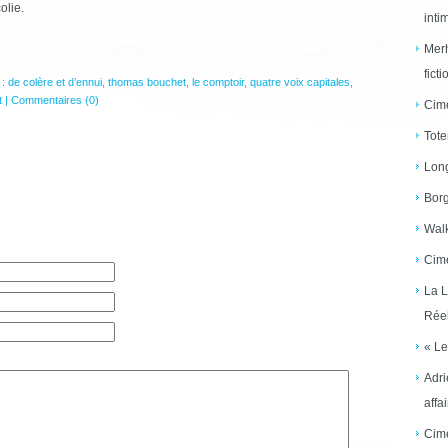
olie.
inti
Merh
ficti
 :
de colère et d’ennui
,
thomas bouchet
,
le comptoir
,
quatre voix capitales
,
t
|
Commentaires (0)
Cime
Tote
Long
Borg
Walk
Cime
La L
Réel
« Le
Adri
affai
Cime