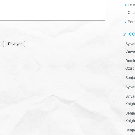
Le l
Che
Porn
CO
Sylva
L’inve
Domin
Ozu : 
Benja
Sylva
Sylva
Knight
Benja
Knight
Benja