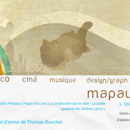
éphin Péladan
|
Page d'accueil
|
La destruction par le vide : La petite
ED
gauloise de Jérôme Leroy »
Dans u
d'appauv
e et d’ennui de Thomas Bouchet