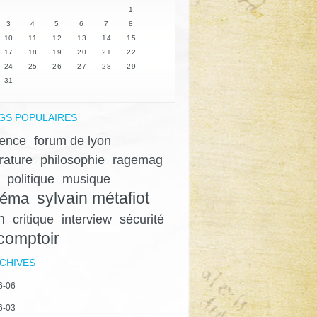
1
3
4
5
6
7
8
10
11
12
13
14
15
17
18
19
20
21
22
24
25
26
27
28
29
31
GS POPULAIRES
lence
forum de lyon
érature
philosophie
ragemag
politique
musique
sylvain métafiot
néma
n
critique
interview
sécurité
 comptoir
CHIVES
6-06
6-03