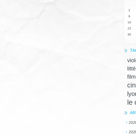
2
9
16
23
30
TA
vio
litt
film
ci
lyo
le
AR
202
202