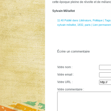
cette époque pleine de révolte et de mélanc
Sylvain Métafiot
11:40 Publié dans
Littérature
,
Politique
| Tags
sylvain métafiot
,
1832
,
paris
|
Lien permanen
Écrire un commentaire
Votre nom :
Votre email :
Votre URL :
Votre commentaire :