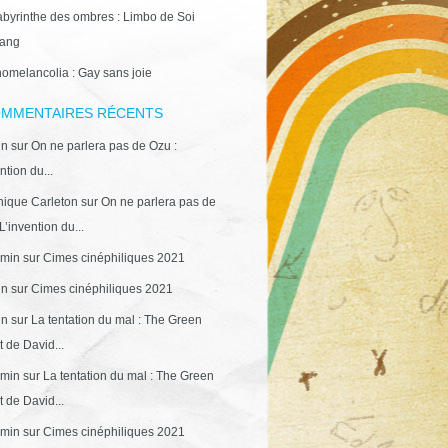
abyrinthe des ombres : Limbo de Soi
ang
omelancolia : Gay sans joie
MMENTAIRES RÉCENTS
in
sur
On ne parlera pas de Ozu :
ntion du...
ique Carleton
sur
On ne parlera pas de
L’invention du...
min
sur
Cimes cinéphiliques 2021
in
sur
Cimes cinéphiliques 2021
in
sur
La tentation du mal : The Green
 de David...
min
sur
La tentation du mal : The Green
 de David...
min
sur
Cimes cinéphiliques 2021