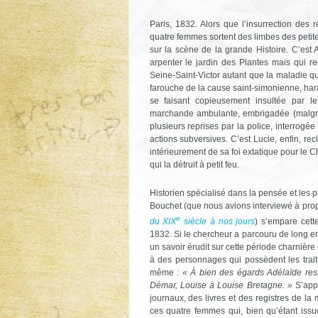
Paris, 1832. Alors que l’insurrection des r
quatre femmes sortent des limbes des petit
sur la scène de la grande Histoire. C’est
arpenter le jardin des Plantes mais qui re
Seine-Saint-Victor autant que la maladie qui
farouche de la cause saint-simonienne, hara
se faisant copieusement insultée par l
marchande ambulante, embrigadée (malgré e
plusieurs reprises par la police, interrog
actions subversives. C’est Lucie, enfin, r
intérieurement de sa foi extatique pour le C
qui la détruit à petit feu.
Historien spécialisé dans la pensée et les p
Bouchet (que nous avions interviewé à pr
e
du XIX
siècle à nos jours
) s’empare cette
1832. Si le chercheur a parcouru de long e
un savoir érudit sur cette période charnière 
à des personnages qui possèdent les trait
même :
« À bien des égards Adélaïde res
Démar, Louise à Louise Bretagne. »
S’appu
journaux, des livres et des registres de 
ces quatre femmes qui, bien qu’étant issue