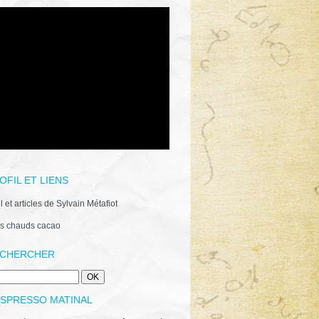
OFIL ET LIENS
il et articles de Sylvain Métafiot
s chauds cacao
CHERCHER
ESPRESSO MATINAL