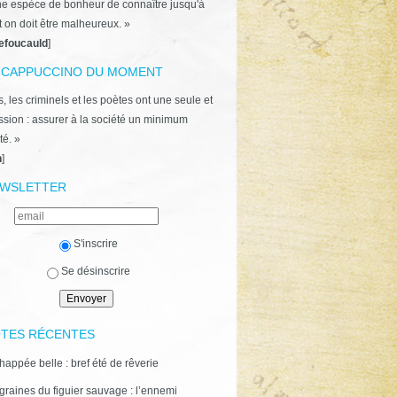
ne espèce de bonheur de connaître jusqu'à
t on doit être malheureux. »
efoucauld
]
 CAPPUCCINO DU MOMENT
, les criminels et les poètes ont une seule et
ion : assurer à la société un minimum
té. »
n
]
WSLETTER
S'inscrire
Se désinscrire
TES RÉCENTES
happée belle : bref été de rêverie
graines du figuier sauvage : l’ennemi