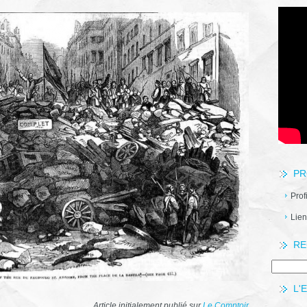
PR
Prof
Lien
RE
L'
Article initialement publié sur
Le Comptoir