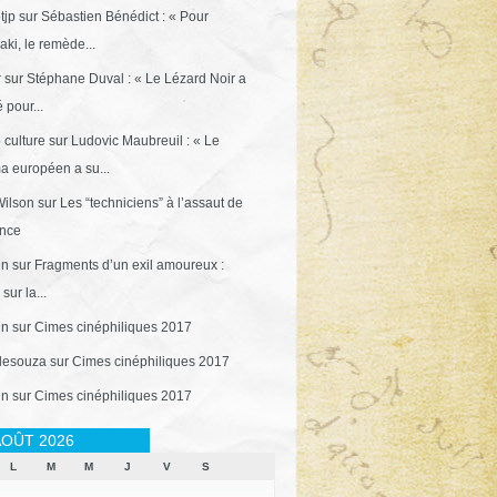
tjp
sur
Sébastien Bénédict : « Pour
ki, le remède...
r
sur
Stéphane Duval : « Le Lézard Noir a
 pour...
 culture
sur
Ludovic Maubreuil : « Le
a européen a su...
ilson
sur
Les “techniciens” à l’assaut de
ance
in
sur
Fragments d’un exil amoureux :
sur la...
in
sur
Cimes cinéphiliques 2017
desouza
sur
Cimes cinéphiliques 2017
in
sur
Cimes cinéphiliques 2017
OÛT 2026
L
M
M
J
V
S