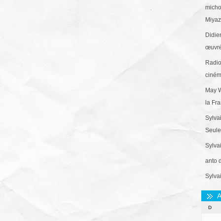
micho
Miyaza
Didie
œuvré
Radio
ciném
May W
la Fr
Sylva
Seule 
Sylva
anto 
Sylva
A
D