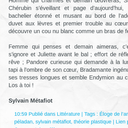
Homme qui charmes et demain œuvreras, Sieg
Chérubin s’éveillant et page d’aujourd’hui
bachelier étonné et musant au bord de l’ad
duvet aux lèvres et premier trouble au cœur ;
découvre un cou nu blanc comme un bras de fe
Femme qui penses et demain aimeras, c’
s’ignore et Juliette avant le bal ; effort de ré
rêve ; Pandore curieuse qui demande à la lune
tapi à l’ombre de son cœur, Bradamante ingénu
ses tresses longues et semble Endymion au cor
Los à toi !
Sylvain Métafiot
10:59 Publié dans
Littérature
| Tags :
Éloge de l’
péladan
,
sylvain métafiot
,
théorie plastique
|
Lien