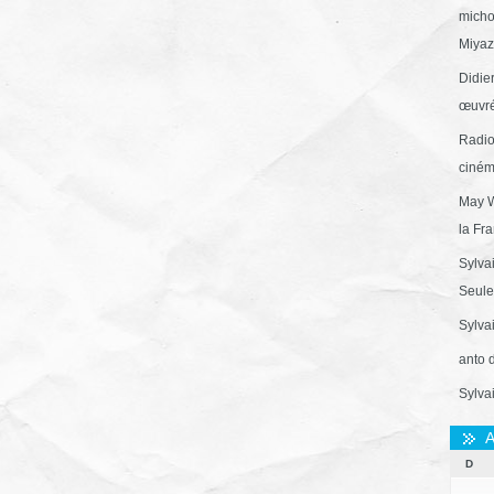
micho
Miyaza
Didie
œuvré
Radio
ciném
May W
la Fr
Sylva
Seule 
Sylva
anto 
Sylva
A
D