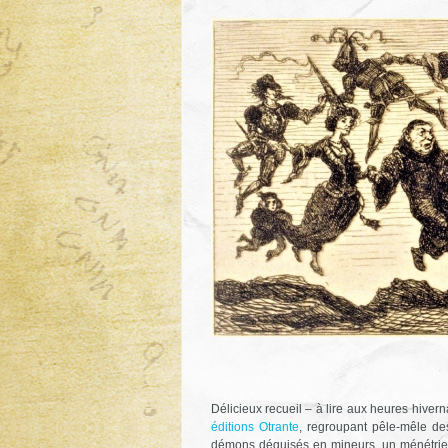
Délicieux recueil – à lire aux heures hive
éditions Otrante
, regroupant pêle-mêle des
démons déguisés en mineurs, un ménétrier