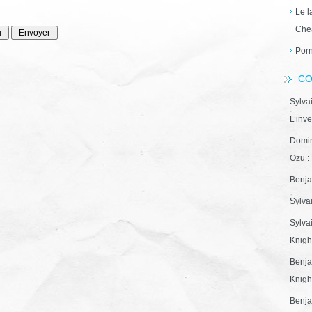
Le l
Che
Porn
CO
Sylva
L’inve
Domin
Ozu : 
Benja
Sylva
Sylva
Knight
Benja
Knight
Benja