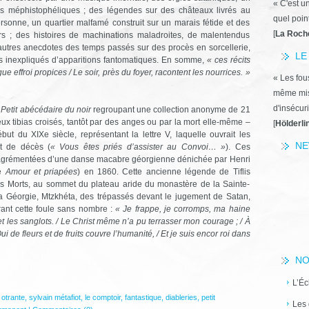
« C'est u
s méphistophéliques ; des légendes sur des châteaux livrés au
quel poin
rsonne, un quartier malfamé construit sur un marais fétide et des
[
La Roch
urs ; des histoires de machinations maladroites, de malentendus
 autres anecdotes des temps passés sur des procès en sorcellerie,
LE
s inexpliqués d’apparitions fantomatiques. En somme,
«
ces récits
 effroi propices / Le soir, près du foyer, racontent les nourrices. »
« Les fous
même miss
d'insécuri
e
Petit abécédaire du noir
regroupant une collection anonyme de 21
deux tibias croisés, tantôt par des anges ou par la mort elle-même –
[
Hölderli
but du XIXe siècle, représentant la lettre V, laquelle ouvrait les
NE
rt de décès (
« Vous êtes priés d’assister au Convoi… »
). Ces
t agrémentées d’une danse macabre géorgienne dénichée par Henri
ue
Amour et priapées
) en 1860. Cette ancienne légende de Tiflis
 des Morts, au sommet du plateau aride du monastère de la Sainte-
 la Géorgie, Mtzkhéta, des trépassés devant le jugement de Satan,
rant cette foule sans nombre :
«
Je frappe, je corromps, ma haine
t les sanglots. /
Le Christ même n’a pu terrasser mon courage ; /
À
ui de fleurs et de fruits couvre l’humanité, /
Et je suis encor roi dans
NO
L’Éc
 otrante
,
sylvain métafiot
,
le comptoir
,
fantastique
,
diableries
,
petit
Les 