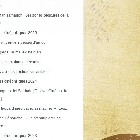
me
an Tamadon : Les zones obscures de la
on
s cinéphiliques 2025
m : derniers gestes d’amour
legs : le mal existe bien
o : la matonne déconne
 Up : les frontières invisibles
s cinéphiliques 2024
aguna del Soldado [Festival Cinéma du
]
 léopard meurt avec ses taches » : Les...
en Dénouette : « Le standup est une
re...
s cinéphiliques 2023