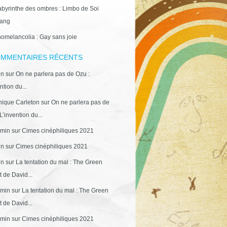
abyrinthe des ombres : Limbo de Soi
ang
omelancolia : Gay sans joie
MMENTAIRES RÉCENTS
in
sur
On ne parlera pas de Ozu :
ntion du...
ique Carleton
sur
On ne parlera pas de
L’invention du...
min
sur
Cimes cinéphiliques 2021
in
sur
Cimes cinéphiliques 2021
in
sur
La tentation du mal : The Green
 de David...
min
sur
La tentation du mal : The Green
 de David...
min
sur
Cimes cinéphiliques 2021