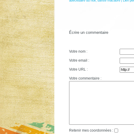
abécédaire du noir
,
danse macabre
|
Lien pe
Écrire un commentaire
Votre nom :
Votre email :
Votre URL :
Votre commentaire :
Retenir mes coordonnées :