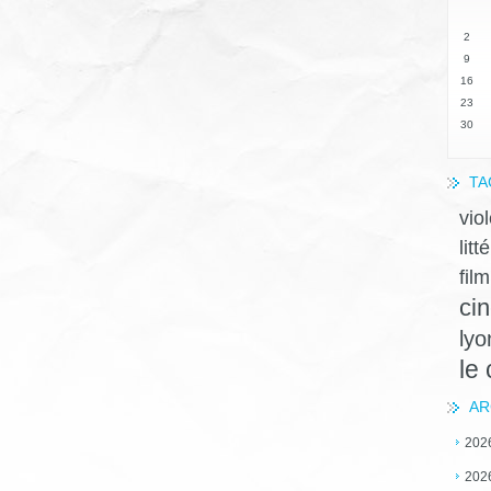
2
9
16
23
30
TA
vio
litt
film
ci
lyo
le
AR
202
202