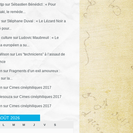
tjp
sur
Sébastien Bénédict : « Pour
ki, le remède...
r
sur
Stéphane Duval : « Le Lézard Noir a
 pour...
 culture
sur
Ludovic Maubreuil : « Le
a européen a su...
ilson
sur
Les “techniciens” à l’assaut de
ance
in
sur
Fragments d’un exil amoureux :
sur la...
in
sur
Cimes cinéphiliques 2017
desouza
sur
Cimes cinéphiliques 2017
in
sur
Cimes cinéphiliques 2017
OÛT 2026
L
M
M
J
V
S