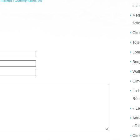
rmanent
|
Commentaires (0)
inti
Merh
ficti
Cime
Tote
Long
Borg
Walk
Cime
La L
Réel
« Le
Adri
affai
Cime