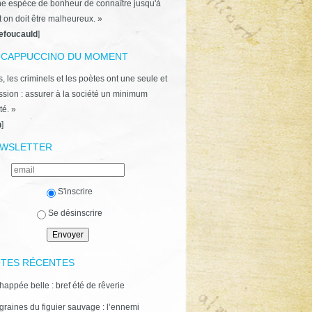
ne espèce de bonheur de connaître jusqu'à
t on doit être malheureux. »
efoucauld
]
 CAPPUCCINO DU MOMENT
, les criminels et les poètes ont une seule et
ion : assurer à la société un minimum
té. »
n
]
WSLETTER
S'inscrire
Se désinscrire
TES RÉCENTES
happée belle : bref été de rêverie
graines du figuier sauvage : l’ennemi