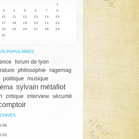
1
3
4
5
6
7
8
10
11
12
13
14
15
17
18
19
20
21
22
24
25
26
27
28
29
31
GS POPULAIRES
lence
forum de lyon
érature
philosophie
ragemag
politique
musique
sylvain métafiot
néma
n
critique
interview
sécurité
 comptoir
CHIVES
6-06
6-03