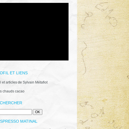
OFIL ET LIENS
il et articles de Sylvain Métafiot
s chauds cacao
CHERCHER
ESPRESSO MATINAL