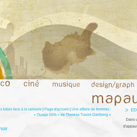
s tubes face à la censure
|
Page d'accueil
|
Une affaire de femmes :
ED
« Ouaga Girls » de Theresa Traore Dahlberg »
Dans u
d'appauv
noir