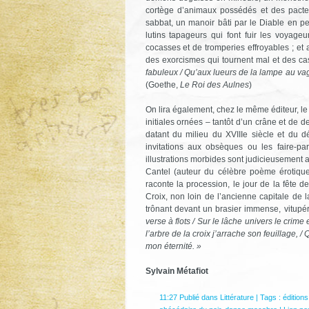
cortège d’animaux possédés et des pacte
sabbat, un manoir bâti par le Diable en pe
lutins tapageurs qui font fuir les voyage
cocasses et de tromperies effroyables ; et
des exorcismes qui tournent mal et des ca
fabuleux / Qu’aux lueurs de la lampe au vague
(Goethe,
Le Roi des Aulnes
)
On lira également, chez le même éditeur, l
initiales ornées – tantôt d’un crâne et de 
datant du milieu du XVIIIe siècle et du dé
invitations aux obsèques ou les faire-pa
illustrations morbides sont judicieusemen
Cantel (auteur du célèbre poème érotiq
raconte la procession, le jour de la fête
Croix, non loin de l’ancienne capitale de
trônant devant un brasier immense, vitupé
verse à flots /
Sur le lâche univers le crime e
l’arbre de la croix j’arrache son feuillage, /
Q
mon éternité. »
Sylvain Métafiot
11:27 Publié dans
Littérature
| Tags :
éditions