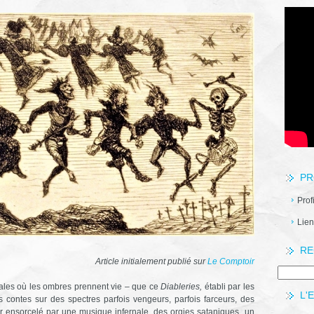
PR
Prof
Lien
RE
Article initialement publié sur
Le Comptoir
rnales où les ombres prennent vie – que ce
Diableries,
établi par les
L'
 contes sur des spectres parfois vengeurs, parfois farceurs, des
 ensorcelé par une musique infernale, des orgies sataniques, un