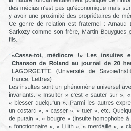
la nature fondamentalement politique de l'info
des médias n'est pas qu'économique mais surto
y avoir une proximité des propriétaires de mé
Ce genre de relation est fraternel : Arnaud
Sarkozy comme son frère, Martin Bouygues es
fils.
«Casse-toi, médiocre !» Les insultes e
Chanson de Roland au journal de 20 he
LAGORGETTE (Université de Savoie/Institu
france, Lettres)
Les insultes sont un phénomène universel av
invariants. « Insulter » c'est « sauter sur », 
« blesser quelqu'un ». Parmi les autres express
un costard », « casser », « tuer », etc. Quelque
de putain », « bougre » (insulte homophobe à l
« fonctionnaire », « Lilith », « merdaille », « 