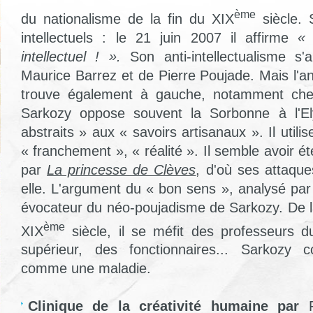
ème
du nationalisme de la fin du XIX
siècle. 
intellectuels : le 21 juin 2007 il affirme
« 
intellectuel ! ».
Son anti-intellectualisme s'
Maurice Barrez et de Pierre Poujade. Mais l'ant
trouve également à gauche, notamment che
Sarkozy oppose souvent la Sorbonne à l'El
abstraits » aux « savoirs artisanaux ». Il util
« franchement », « réalité ». Il semble avoir ét
par
La princesse de Clèves
, d'où ses attaque
elle. L'argument du « bon sens », analysé par
évocateur du néo-poujadisme de Sarkozy. De 
ème
XIX
siècle, il se méfit des professeurs d
supérieur, des fonctionnaires... Sarkozy c
comme une maladie.
Clinique de la créativité humaine par
R