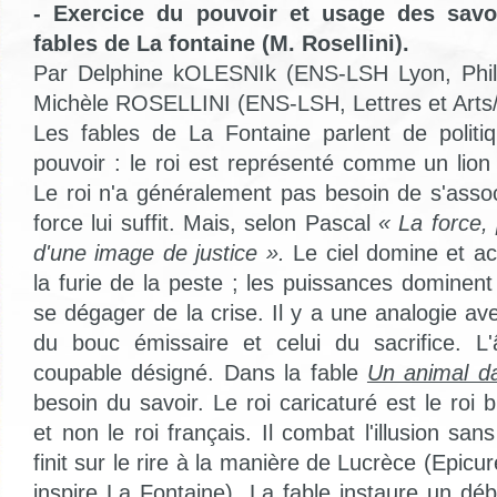
- Exercice du pouvoir et usage des savoi
fables de La fontaine (M. Rosellini).
Par Delphine kOLESNIk (ENS-LSH Lyon, Phil
Michèle ROSELLINI (ENS-LSH, Lettres et Art
Les fables de La Fontaine parlent de politi
pouvoir : le roi est représenté comme un lion
Le roi n'a généralement pas besoin de s'assoc
force lui suffit. Mais, selon Pascal
« La force,
d'une image de justice ».
Le ciel domine et ac
la furie de la peste ; les puissances dominent l
se dégager de la crise. Il y a une analogie av
du bouc émissaire et celui du sacrifice. L
coupable désigné. Dans la fable
Un animal da
besoin du savoir. Le roi caricaturé est le roi b
et non le roi français. Il combat l'illusion sans
finit sur le rire à la manière de Lucrèce (Epicu
inspire La Fontaine). La fable instaure un déb