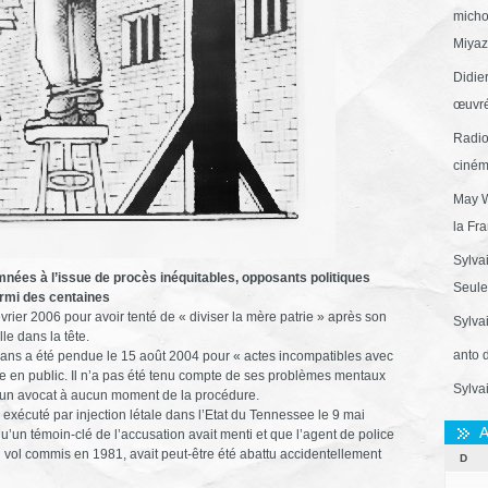
micho
Miyaza
Didie
œuvré
Radio
ciném
May W
la Fr
Sylva
es à l’issue de procès inéquitables, opposants politiques
Seule 
rmi des centaines
vrier 2006 pour avoir tenté de « diviser la mère patrie » après son
Sylva
le dans la tête.
anto 
16 ans a été pendue le 15 août 2004 pour « actes incompatibles avec
ée en public. Il n’a pas été tenu compte de ses problèmes mentaux
Sylva
 d’un avocat à aucun moment de la procédure.
 exécuté par injection létale dans l’Etat du Tennessee le 9 mai
A
’un témoin-clé de l’accusation avait menti et que l’agent de police
un vol commis en 1981, avait peut-être été abattu accidentellement
D