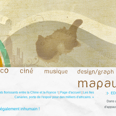
ats florissants entre la Chine et la France !
|
Page d'accueil
|
Les Iles
ED
Canaries, porte de l'espoir pour des milliers d'africains. »
Dans u
d'appauv
 légalement inhumain !