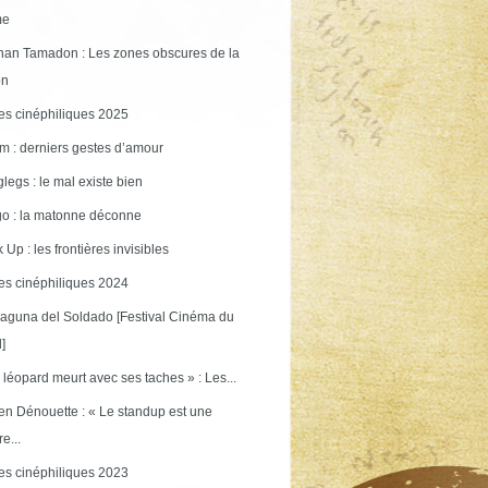
me
an Tamadon : Les zones obscures de la
on
s cinéphiliques 2025
m : derniers gestes d’amour
legs : le mal existe bien
o : la matonne déconne
 Up : les frontières invisibles
s cinéphiliques 2024
aguna del Soldado [Festival Cinéma du
]
 léopard meurt avec ses taches » : Les...
en Dénouette : « Le standup est une
re...
s cinéphiliques 2023