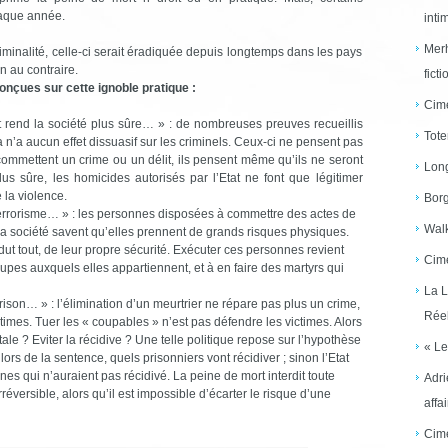
aque année.
inti
Merh
criminalité, celle-ci serait éradiquée depuis longtemps dans les pays
en au contraire.
ficti
nçues sur cette ignoble pratique :
Cime
et rend la société plus sûre… » : de nombreuses preuves recueillis
Tote
n’a aucun effet dissuasif sur les criminels. Ceux-ci ne pensent pas
 commettent un crime ou un délit, ils pensent même qu’ils ne seront
Long
lus sûre, les homicides autorisés par l’Etat ne font que légitimer
e la violence.
Borg
 terrorisme… » : les personnes disposées à commettre des actes de
Walk
 la société savent qu’elles prennent de grands risques physiques.
dut tout, de leur propre sécurité. Exécuter ces personnes revient
Cime
oupes auxquels elles appartiennent, et à en faire des martyrs qui
La L
rison… » : l’élimination d’un meurtrier ne répare pas plus un crime,
Réel
times. Tuer les « coupables » n’est pas défendre les victimes. Alors
pitale ? Eviter la récidive ? Une telle politique repose sur l’hypothèse
« Le
lors de la sentence, quels prisonniers vont récidiver ; sinon l’Etat
nes qui n’auraient pas récidivé. La peine de mort interdit toute
Adri
irréversible, alors qu’il est impossible d’écarter le risque d’une
affai
Cime