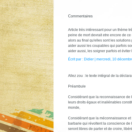
Commentaires
Article très intéressant pour un thème 
peine de mort devrait etre encore de ce mon
alors au final qu'elles sont les solutions
aider aussi les coupables qui parfois son
aider aussi, les soigner parfois et évite
Écrit par : Didier | mercredi, 10 décemb
Allez zou : le texte intégral de la décla
Préambule
Considérant que la reconnaissance de la
leurs droits égaux et inaliénables constit
monde,
Considérant que la méconnaissance et l
barbarie qui révoltent la conscience de
seront libres de parler et de croire, lib