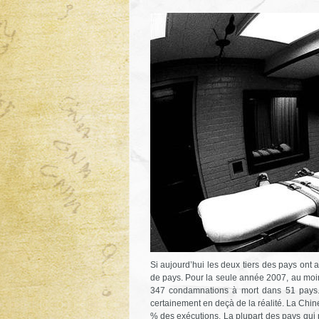
Si aujourd’hui les deux tiers des pays ont 
de pays. Pour la seule année 2007, au moi
347 condamnations à mort dans 51 pays.
certainement en deçà de la réalité. La Chine,
% des exécutions. La plupart des pays qui 