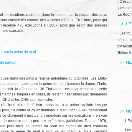
« C'est u
quel poin
[
La Roch
éel d’exécutions capitales dans le monde, car la plupart des pays
ls sont considérés comme des « secret d’Etat ». En Chine, pays qui
LE
 on recense 470 exécutions en 2007, alors que selon des sources
t été exécutés.
« Les fous
même miss
d'insécuri
s sur la peine de mort
[
Hölderli
NE
 de partout
quée dans des pays à régime autoritaire ou totalitaire. Les Etats-
mocraties qui appliquent la peine de mort (comme le Japon, l’Inde,
t de salir la démocratie, 36 Etats dans ce pays conservent cette
marches, toujours en cours, ils restent insensibles aux demandes
l’ONU et les ONG abolitionnistes.
éaffirmé et renforcé leur opposition à la peine capitale lorsque
 pour, 54 contre et 29 abstentions la résolution 62/149 demandant
NO
ce châtiment d’instituer un moratoire sur les exécutions « en vue
monde renonce peu à peu aux exécutions judiciaires. Depuis 1979,
L’Éc
tale pour tous les crimes ou pour les crimes de droit commun
Les 
rimé la peine de mort n droit ou en pratique. Mais, certains