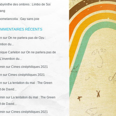
abyrinthe des ombres : Limbo de Soi
ang
omelancolia : Gay sans joie
MMENTAIRES RÉCENTS
in
sur
On ne parlera pas de Ozu :
ntion du...
ique Carleton
sur
On ne parlera pas de
L’invention du...
min
sur
Cimes cinéphiliques 2021
in
sur
Cimes cinéphiliques 2021
in
sur
La tentation du mal : The Green
 de David...
min
sur
La tentation du mal : The Green
 de David...
min
sur
Cimes cinéphiliques 2021