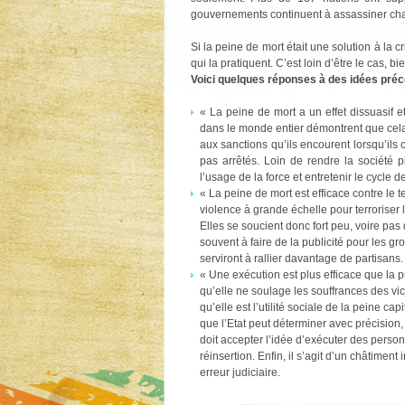
gouvernements continuent à assassiner ch
Si la peine de mort était une solution à la 
qui la pratiquent. C’est loin d’être le cas, bi
Voici quelques réponses à des idées préco
« La peine de mort a un effet dissuasif 
dans le monde entier démontrent que cela 
aux sanctions qu’ils encourent lorsqu’ils
pas arrêtés. Loin de rendre la société p
l’usage de la force et entretenir le cycle d
« La peine de mort est efficace contre le
violence à grande échelle pour terroriser
Elles se soucient donc fort peu, voire pas 
souvent à faire de la publicité pour les gr
serviront à rallier davantage de partisans.
« Une exécution est plus efficace que la p
qu’elle ne soulage les souffrances des vic
qu’elle est l’utilité sociale de la peine ca
que l’Etat peut déterminer avec précision, 
doit accepter l’idée d’exécuter des person
réinsertion. Enfin, il s’agit d’un châtiment 
erreur judiciaire.