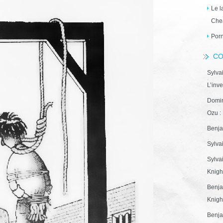
Le l
Che
Porn
CO
Sylva
L’inve
Domin
Ozu : 
Benja
Sylva
Sylva
Knight
Benja
Knight
Benja