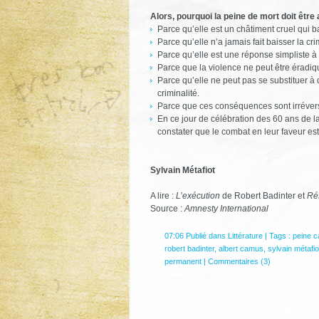
Alors, pourquoi la peine de mort doit être 
Parce qu’elle est un châtiment cruel qui ba
Parce qu’elle n’a jamais fait baisser la cri
Parce qu’elle est une réponse simpliste
Parce que la violence ne peut être éradiq
Parce qu’elle ne peut pas se substituer à d
criminalité.
Parce que ces conséquences sont irréversi
En ce jour de célébration des 60 ans de la
constater que le combat en leur faveur est
Sylvain Métafiot
A lire :
L’exécution
de Robert Badinter et
Réf
Source :
Amnesty International
07:06 Publié dans
Littérature
| Tags :
peine c
robert badinter
,
albert camus
,
sylvain métafio
permanent
|
Commentaires (3)