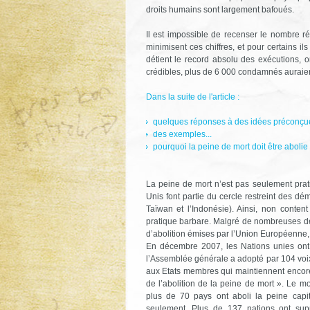
droits humains sont largement bafoués.
Il est impossible de recenser le nombre r
minimisent ces chiffres, et pour certains i
détient le record absolu des exécutions,
crédibles, plus de 6 000 condamnés auraien
Dans la suite de l'article :
quelques réponses à des idées préconçue
des exemples...
pourquoi la peine de mort doit être abolie
La peine de mort n’est pas seulement prati
Unis font partie du cercle restreint des dé
Taïwan et l’Indonésie). Ainsi, non conten
pratique barbare. Malgré de nombreuses dé
d’abolition émises par l’Union Européenne, 
En décembre 2007, les Nations unies ont r
l’Assemblée générale a adopté par 104 voix
aux Etats membres qui maintiennent encore 
de l’abolition de la peine de mort ». Le 
plus de 70 pays ont aboli la peine capi
seulement. Plus de 137 nations ont supp