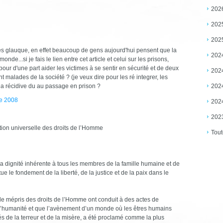
202
202
202
très glauque, en effet beaucoup de gens aujourd'hui pensent que la
202
de...si je fais le lien entre cet article et celui sur les prisons,
 pour d'une part aider les victimes à se sentir en sécurité et de deux
202
t malades de la société ? (je veux dire pour les ré integrer, les
r la récidive du au passage en prison ?
202
re 2008
202
202
ration universelle des droits de l’Homme
Tout
 dignité inhérente à tous les membres de la famille humaine et de
ue le fondement de la liberté, de la justice et de la paix dans le
e mépris des droits de l’Homme ont conduit à des actes de
 l’humanité et que l’avènement d’un monde où les êtres humains
érés de la terreur et de la misère, a été proclamé comme la plus