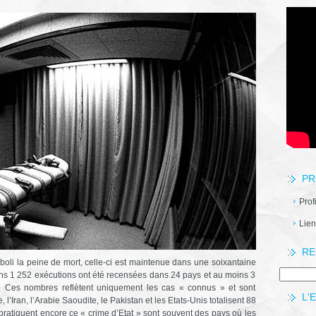
PR
Prof
Lien
RE
aboli la peine de mort, celle-ci est maintenue dans une soixantaine
ns 1 252 exécutions ont été recensées dans 24 pays et au moins 3
 Ces nombres reflètent uniquement les cas « connus » et sont
L'
 l’Iran, l’Arabie Saoudite, le Pakistan et les Etats-Unis totalisent 88
pratiquent encore ce « crime d’Etat » sont souvent des pays où les