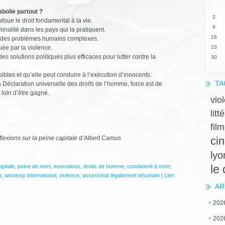
abolie partout ?
2
foue le droit fondamental à la vie.
9
minalité dans les pays qui la pratiquent.
16
 à des problèmes humains complexes.
uée par la violence.
23
es solutions politiques plus efficaces pour lutter contre la
30
bles et qu’elle peut conduire à l’exécution d’innocents.
TA
 Déclaration universelle des droits de l’homme, force est de
 loin d’être gagné.
vio
litt
film
lexions sur la peine capitale
d’Albert Camus
ci
lyo
le
apitale
,
peine de mort
,
executions
,
droits de homme
,
condamné à mort
,
t
,
amnesty international
,
violence
,
assassinat légalement inhumain
|
Lien
AR
202
202