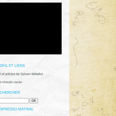
OFIL ET LIENS
il et articles de Sylvain Métafiot
s chauds cacao
CHERCHER
ESPRESSO MATINAL