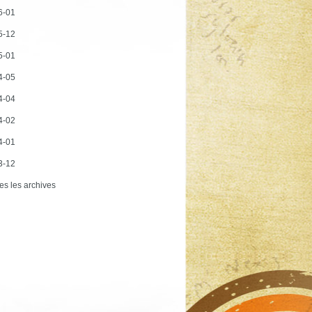
6-01
5-12
5-01
4-05
4-04
4-02
4-01
3-12
es les archives