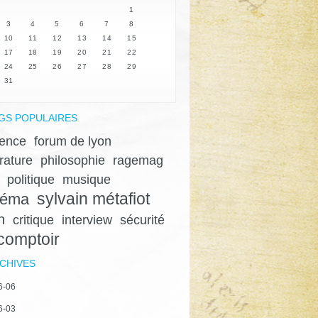
1
3
4
5
6
7
8
10
11
12
13
14
15
17
18
19
20
21
22
24
25
26
27
28
29
31
GS POPULAIRES
lence
forum de lyon
érature
philosophie
ragemag
politique
musique
sylvain métafiot
néma
n
critique
interview
sécurité
 comptoir
CHIVES
6-06
6-03