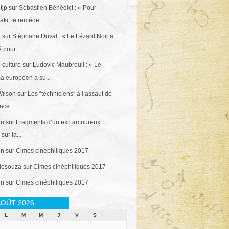
tjp
sur
Sébastien Bénédict : « Pour
ki, le remède...
r
sur
Stéphane Duval : « Le Lézard Noir a
 pour...
 culture
sur
Ludovic Maubreuil : « Le
a européen a su...
ilson
sur
Les “techniciens” à l’assaut de
ance
in
sur
Fragments d’un exil amoureux :
sur la...
in
sur
Cimes cinéphiliques 2017
desouza
sur
Cimes cinéphiliques 2017
in
sur
Cimes cinéphiliques 2017
OÛT 2026
L
M
M
J
V
S