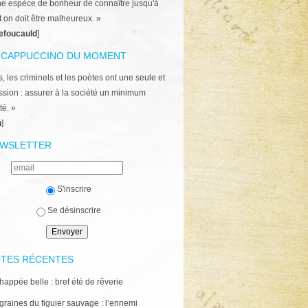
ne espèce de bonheur de connaître jusqu'à
t on doit être malheureux. »
efoucauld
]
 CAPPUCCINO DU MOMENT
, les criminels et les poètes ont une seule et
ion : assurer à la société un minimum
té. »
n
]
WSLETTER
S'inscrire
Se désinscrire
TES RÉCENTES
happée belle : bref été de rêverie
graines du figuier sauvage : l’ennemi