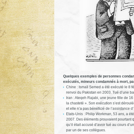
Quelques exemples de personnes condamné
exécutés, mineurs condamnés à mort, pa
Chine : Ismaïl Semed a été exécuté le 8 fé
renvoi du Pakistan en 2003. Tué d’une bal
Iran : Ateqeh Rajabi, une jeune fille de 
la chasteté ». Son exécution s’est déroul
et elle n’a pas bénéficié de l’assistance
Etats-Unis : Philip Workman, 53 ans, a été
2007. Des éléments prouvaient pourtant qu
qu’il était accusé d’avoir tué au cours d’
par un de ses collègues.