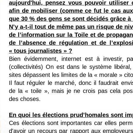
aujourd'hui, pensez vous pouvoir utiliser 
afin de mobiliser (comme ce fut le cas au
que 30 % des gens se sont décidés grâce à 
N’y a-t-il tout de même pas un risque de ni
de l’information sur la Toile et de propagan
de l’absence de régulation et de l’expl
« tous journalistes » ?
Bien évidemment, internet est à investir, pa
(collectivités) On est dans le système libéral,
sites dépassent les limites de la « morale » cit
Il faut réguler le marché, donc il faudrait env
de la « toile », mais je ne crois pas cela poss
des choses.
En quoi les élections prud’homales sont im
Ces élections sont importantes car elles per
d'avoir un recours par rapport aux employeurs