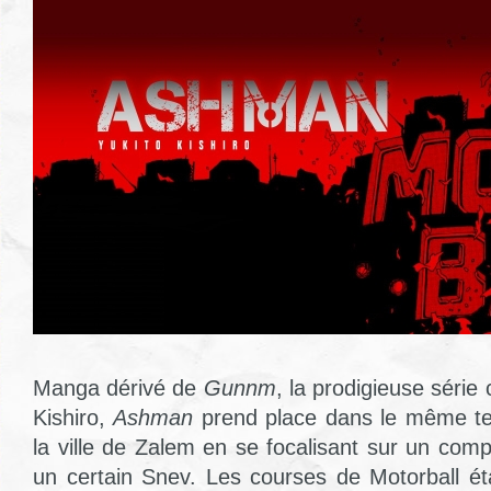
Manga dérivé de
Gunnm
, la prodigieuse série
Kishiro,
Ashman
prend place dans le même te
la ville de Zalem en se focalisant sur un comp
un certain Snev. Les courses de Motorball éta