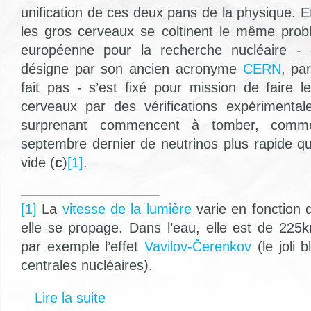
unification de ces deux pans de la physique. E
les gros cerveaux se coltinent le même prob
européenne pour la recherche nucléaire -
désigne par son ancien acronyme
CERN
, pa
fait pas - s’est fixé pour mission de faire l
cerveaux par des vérifications expérimental
surprenant commencent à tomber, comm
septembre dernier de neutrinos plus rapide qu
vide (
c
)
[1]
.
[1]
La
vitesse de la lumière
varie en fonction 
elle se propage. Dans l’eau, elle est de 225k
par exemple l’effet
Vavilov-Čerenkov
(le joli
centrales nucléaires).
Lire la suite