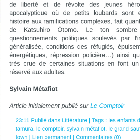
de liberté et de révolte des jeunes hér
apocalyptique où de petits loubards sont 
histoire aux ramifications complexes, fait quan
de Katsuhiro Ōtomo. Le ton sombre 
questionnements politiques soulevés par l’in
généralisée, conditions des réfugiés, épuis
énergétiques, répression policière…) ainsi 
très crue de certaines situations en font u
réservé aux adultes.
Sylvain Métafiot
Article initialement publié sur
Le Comptoir
23:11 Publié dans
Littérature
| Tags :
les enfants 
tamura
,
le comptoir
,
sylvain métafiot
,
le grand sau
town
|
Lien permanent
|
Commentaires (0)