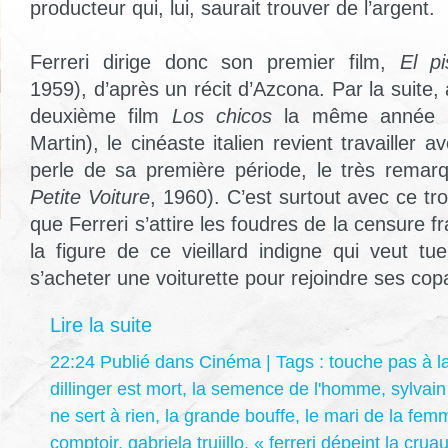
producteur qui, lui, saurait trouver de l’argent.
Ferreri dirige donc son premier film,
El pi
1959), d’après un récit d’Azcona. Par la suite,
deuxième film
Los chicos
la même année (é
Martin), le cinéaste italien revient travailler
perle de sa première période, le très rema
Petite Voiture
, 1960). C’est surtout avec ce t
que Ferreri s’attire les foudres de la censure f
la figure de ce vieillard indigne qui veut tu
s’acheter une voiturette pour rejoindre ses co
Lire la suite
22:24 Publié dans
Cinéma
| Tags :
touche pas à 
dillinger est mort
,
la semence de l'homme
,
sylvain
ne sert à rien
,
la grande bouffe
,
le mari de la fem
comptoir
,
gabriela trujillo
,
« ferreri dépeint la crua