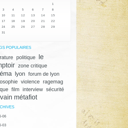
1
3
4
5
6
7
8
10
11
12
13
14
15
17
18
19
20
21
22
24
25
26
27
28
29
31
GS POPULAIRES
le
érature
politique
ptoir
zone critique
néma
lyon
forum de lyon
losophie
violence
ragemag
ique
film
interview
sécurité
lvain métafiot
CHIVES
6-06
6-03