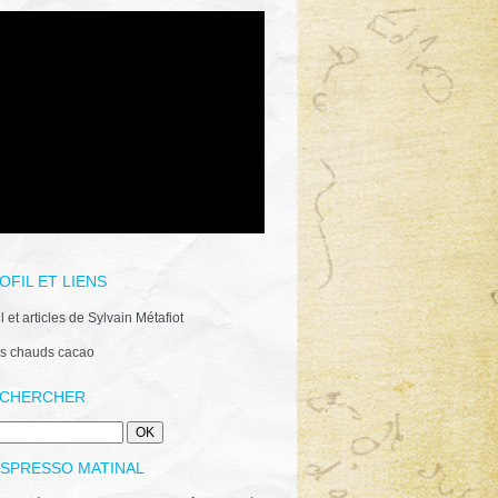
OFIL ET LIENS
il et articles de Sylvain Métafiot
s chauds cacao
CHERCHER
ESPRESSO MATINAL