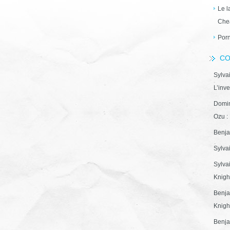
Le l
Che
Porn
CO
Sylva
L’inve
Domin
Ozu : 
Benja
Sylva
Sylva
Knight
Benja
Knight
Benja