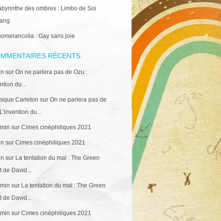
abyrinthe des ombres : Limbo de Soi
ang
omelancolia : Gay sans joie
MMENTAIRES RÉCENTS
in
sur
On ne parlera pas de Ozu :
ntion du...
ique Carleton
sur
On ne parlera pas de
L’invention du...
min
sur
Cimes cinéphiliques 2021
in
sur
Cimes cinéphiliques 2021
in
sur
La tentation du mal : The Green
 de David...
min
sur
La tentation du mal : The Green
 de David...
min
sur
Cimes cinéphiliques 2021