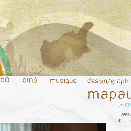
ED
Dans u
d'appauv