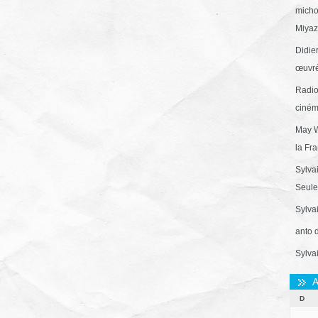
micho
Miyaza
Didie
œuvré
Radio
ciném
May W
la Fr
Sylva
Seule 
Sylva
anto 
Sylva
A
D