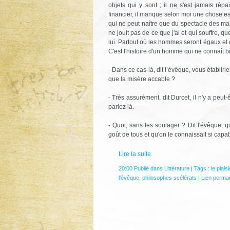
objets qui y sont ; il ne s'est jamais rép
financier, il manque selon moi une chose esse
qui ne peut naître que du spectacle des mal
ne jouit pas de ce que j'ai et qui souffre, 
lui. Partout où les hommes seront égaux et o
C'est l'histoire d'un homme qui ne connaît b
- Dans ce cas-là, dit l’évêque, vous établir
que la misère accable ?
- Très assurément, dit Durcet, il n'y a peu
parlez là.
- Quoi, sans les soulager ? Dit l'évêque, qu
goût de tous et qu'on le connaissait si capab
Lire la suite
20:00 Publié dans
Littérature
| Tags :
le plais
l'évêque
,
philosophes scélérats
|
Lien perma