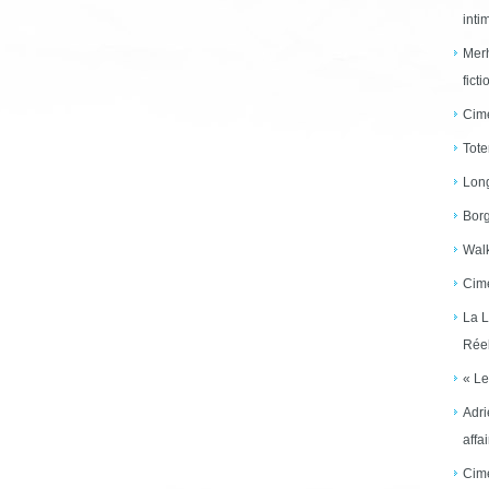
inti
Merh
ficti
Cime
Tote
Long
Borg
Walk
Cime
La L
Réel
« Le
Adri
affai
Cime