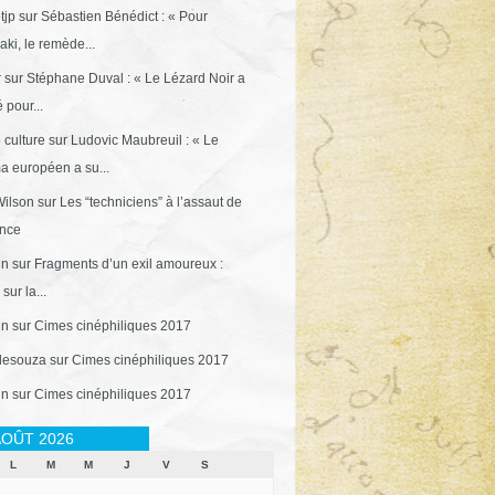
tjp
sur
Sébastien Bénédict : « Pour
ki, le remède...
r
sur
Stéphane Duval : « Le Lézard Noir a
 pour...
 culture
sur
Ludovic Maubreuil : « Le
a européen a su...
ilson
sur
Les “techniciens” à l’assaut de
ance
in
sur
Fragments d’un exil amoureux :
sur la...
in
sur
Cimes cinéphiliques 2017
desouza
sur
Cimes cinéphiliques 2017
in
sur
Cimes cinéphiliques 2017
OÛT 2026
L
M
M
J
V
S