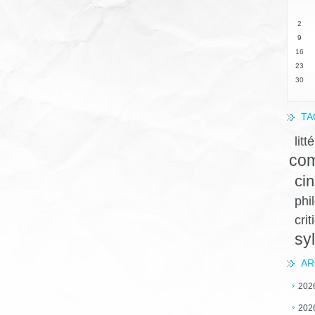
2
9
16
23
30
TA
litt
com
ci
phi
crit
sy
AR
202
202