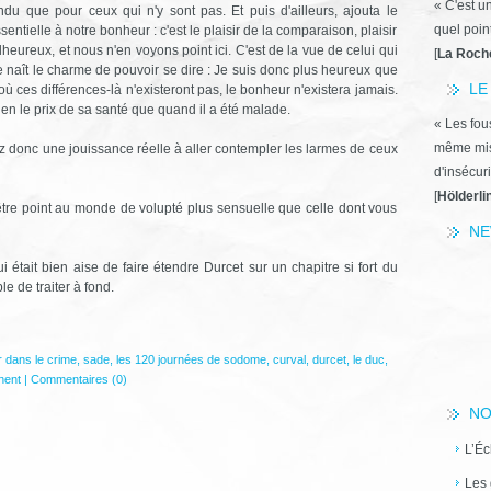
« C'est u
andu que pour ceux qui n'y sont pas. Et puis d'ailleurs, ajouta le
quel poin
ntielle à notre bonheur : c'est le plaisir de la comparaison, plaisir
heureux, et nous n'en voyons point ici. C'est de la vue de celui qui
[
La Roch
que naît le charme de pouvoir se dire : Je suis donc plus heureux que
LE
ù ces différences-là n'existeront pas, le bonheur n'existera jamais.
ien le prix de sa santé que quand il a été malade.
« Les fous
même miss
iez donc une jouissance réelle à aller contempler les larmes de ceux
d'insécuri
[
Hölderli
t-être point au monde de volupté plus sensuelle que celle dont vous
NE
i était bien aise de faire étendre Durcet sur un chapitre si fort du
le de traiter à fond.
ir dans le crime
,
sade
,
les 120 journées de sodome
,
curval
,
durcet
,
le duc
,
nent
|
Commentaires (0)
NO
L’Éc
Les 