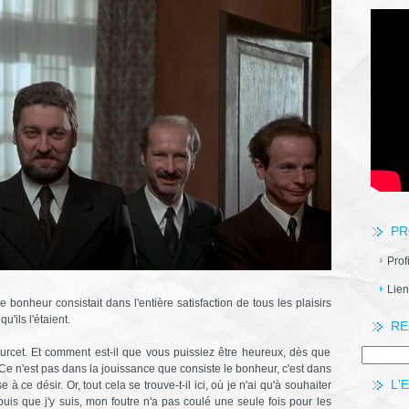
PR
Prof
Lien
 bonheur consistait dans l'entière satisfaction de tous les plaisirs
qu'ils l'étaient.
RE
 Durcet. Et comment est-il que vous puissiez être heureux, dès que
 Ce n'est pas dans la jouissance que consiste le bonheur, c'est dans
L'
e à ce désir. Or, tout cela se trouve-t-il ici, où je n'ai qu'à souhaiter
epuis que j'y suis, mon foutre n'a pas coulé une seule fois pour les