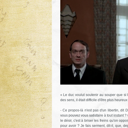
« Le duc voulut soutenir au souper que si le
des sens, il était difficile d'être plus heureux 
- Ce propos-là n'est pas d'un libertin, dit
vous pouvez vous satisfaire à tout instant ?
le désir, c'est à briser les freins qu'on oppos
pour avoir ? Je fais serment, dit-il, que, d