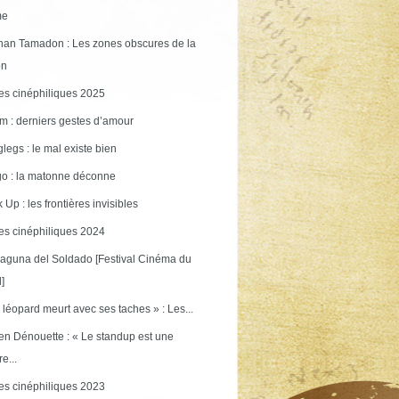
me
an Tamadon : Les zones obscures de la
on
s cinéphiliques 2025
m : derniers gestes d’amour
legs : le mal existe bien
o : la matonne déconne
 Up : les frontières invisibles
s cinéphiliques 2024
aguna del Soldado [Festival Cinéma du
]
 léopard meurt avec ses taches » : Les...
en Dénouette : « Le standup est une
re...
s cinéphiliques 2023