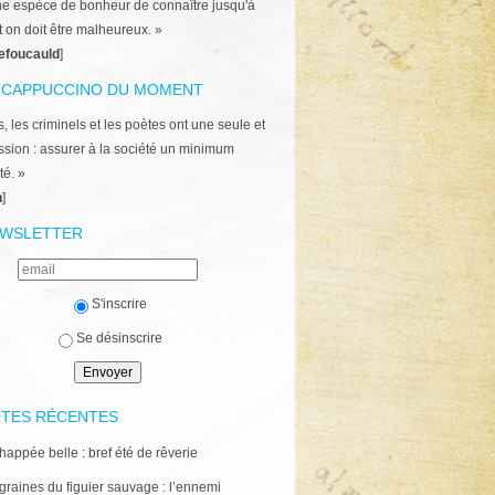
ne espèce de bonheur de connaître jusqu'à
t on doit être malheureux. »
efoucauld
]
 CAPPUCCINO DU MOMENT
, les criminels et les poètes ont une seule et
ion : assurer à la société un minimum
té. »
n
]
WSLETTER
S'inscrire
Se désinscrire
TES RÉCENTES
happée belle : bref été de rêverie
graines du figuier sauvage : l’ennemi