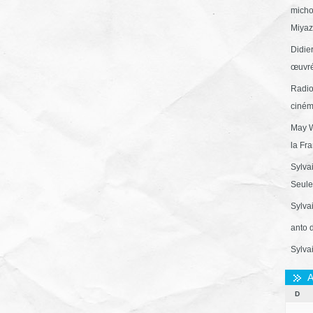
micho
Miyaza
Didie
œuvré
Radio
ciném
May W
la Fr
Sylva
Seule 
Sylva
anto 
Sylva
A
D