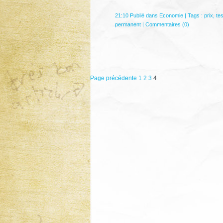
21:10 Publié dans
Economie
| Tags :
prix
,
tes
permanent
|
Commentaires (0)
Page précédente
1
2
3
4