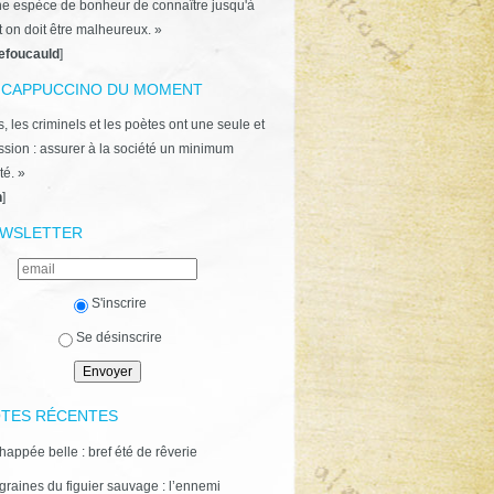
ne espèce de bonheur de connaître jusqu'à
t on doit être malheureux. »
efoucauld
]
 CAPPUCCINO DU MOMENT
, les criminels et les poètes ont une seule et
ion : assurer à la société un minimum
té. »
n
]
WSLETTER
S'inscrire
Se désinscrire
TES RÉCENTES
happée belle : bref été de rêverie
graines du figuier sauvage : l’ennemi