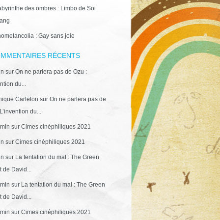
abyrinthe des ombres : Limbo de Soi
ang
omelancolia : Gay sans joie
MMENTAIRES RÉCENTS
in
sur
On ne parlera pas de Ozu :
ntion du...
ique Carleton
sur
On ne parlera pas de
L’invention du...
min
sur
Cimes cinéphiliques 2021
in
sur
Cimes cinéphiliques 2021
in
sur
La tentation du mal : The Green
 de David...
min
sur
La tentation du mal : The Green
 de David...
min
sur
Cimes cinéphiliques 2021