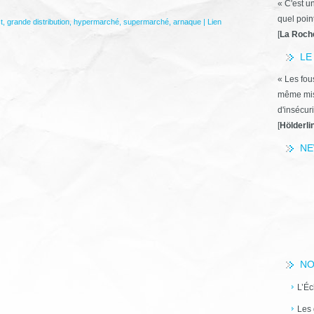
« C'est u
quel poin
t
,
grande distribution
,
hypermarché
,
supermarché
,
arnaque
|
Lien
[
La Roch
LE
« Les fous
même miss
d'insécuri
[
Hölderli
NE
NO
L’Éc
Les 