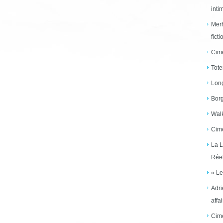
inti
Merh
ficti
Cime
Tote
Long
Borg
Walk
Cime
La L
Réel
« Le
Adri
affai
Cime