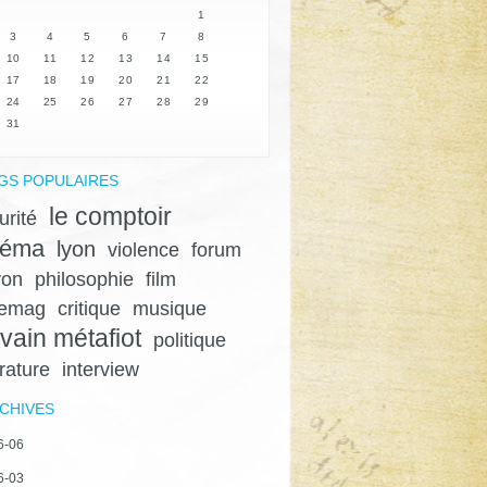
1
3
4
5
6
7
8
10
11
12
13
14
15
17
18
19
20
21
22
24
25
26
27
28
29
31
GS POPULAIRES
le comptoir
urité
néma
lyon
violence
forum
yon
philosophie
film
gemag
critique
musique
lvain métafiot
politique
érature
interview
CHIVES
6-06
6-03