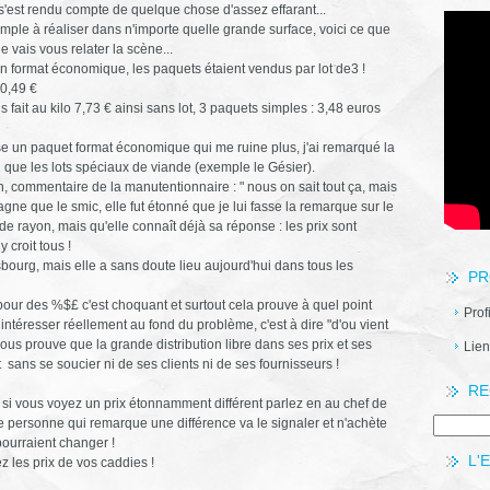
s'est rendu compte de quelque chose d'assez effarant...
simple à réaliser dans n'importe quelle grande surface, voici ce que
 je vais vous relater la scène...
n format économique, les paquets étaient vendus par lot de3 !
10,49 €
us fait au kilo 7,73 € ainsi sans lot, 3 paquets simples : 3,48 euros
e un paquet format économique qui me ruine plus, j'ai remarqué la
 que les lots spéciaux de viande (exemple le Gésier).
n, commentaire de la manutentionnaire : " nous on sait tout ça, mais
gagne que le smic, elle fut étonné que je lui fasse la remarque sur le
ef de rayon, mais qu'elle connaît déjà sa réponse : les prix sont
 croit tous !
asbourg, mais elle a sans doute lieu aujourd'hui dans tous les
PR
pour des %$£ c'est choquant et surtout cela prouve à quel point
Prof
téresser réellement au fond du problème, c'est à dire "d'ou vient
us prouve que la grande distribution libre dans ses prix et ses
Lien
t sans se soucier ni de ses clients ni de ses fournisseurs !
RE
, si vous voyez un prix étonnamment différent parlez en au chef de
 personne qui remarque une différence va le signaler et n'achète
pourraient changer !
L'
 les prix de vos caddies !