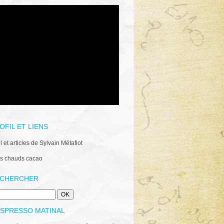
OFIL ET LIENS
il et articles de Sylvain Métafiot
s chauds cacao
CHERCHER
ESPRESSO MATINAL