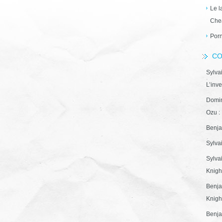
Le l
Che
Porn
CO
Sylva
L’inve
Domin
Ozu : 
Benja
Sylva
Sylva
Knight
Benja
Knight
Benja