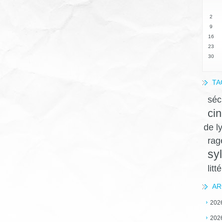
2
9
16
23
30
TA
séc
ci
de l
ra
sy
litt
AR
202
202