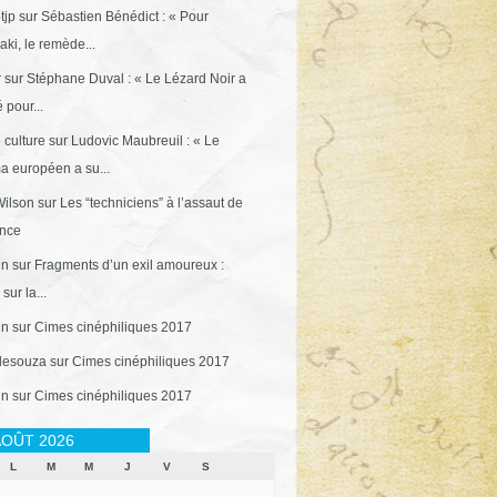
tjp
sur
Sébastien Bénédict : « Pour
ki, le remède...
r
sur
Stéphane Duval : « Le Lézard Noir a
 pour...
 culture
sur
Ludovic Maubreuil : « Le
a européen a su...
ilson
sur
Les “techniciens” à l’assaut de
ance
in
sur
Fragments d’un exil amoureux :
sur la...
in
sur
Cimes cinéphiliques 2017
desouza
sur
Cimes cinéphiliques 2017
in
sur
Cimes cinéphiliques 2017
OÛT 2026
L
M
M
J
V
S