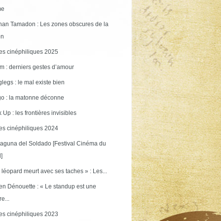
me
an Tamadon : Les zones obscures de la
on
s cinéphiliques 2025
m : derniers gestes d’amour
legs : le mal existe bien
o : la matonne déconne
 Up : les frontières invisibles
s cinéphiliques 2024
aguna del Soldado [Festival Cinéma du
]
 léopard meurt avec ses taches » : Les...
en Dénouette : « Le standup est une
re...
s cinéphiliques 2023