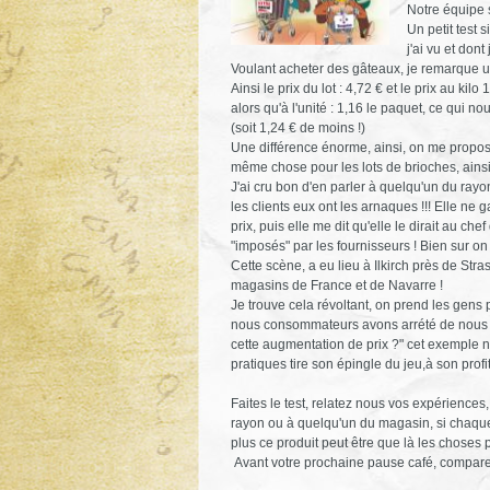
Notre équipe 
Un petit test 
j'ai vu et dont
Voulant acheter des gâteaux, je remarque u
Ainsi le prix du lot : 4,72 € et le prix au kilo 
alors qu'à l'unité : 1,16 le paquet, ce qui no
(soit 1,24 € de moins !)
Une différence énorme, ainsi, on me propos
même chose pour les lots de brioches, ainsi
J'ai cru bon d'en parler à quelqu'un du rayo
les clients eux ont les arnaques !!! Elle ne 
prix, puis elle me dit qu'elle le dirait au ch
"imposés" par les fournisseurs ! Bien sur on y
Cette scène, a eu lieu à Ilkirch près de Str
magasins de France et de Navarre !
Je trouve cela révoltant, on prend les gens 
nous consommateurs avons arrété de nous in
cette augmentation de prix ?" cet exemple no
pratiques tire son épingle du jeu,à son profi
Faites le test, relatez nous vos expériences
rayon ou à quelqu'un du magasin, si chaque
plus ce produit peut être que là les choses 
Avant votre prochaine pause café, comparez