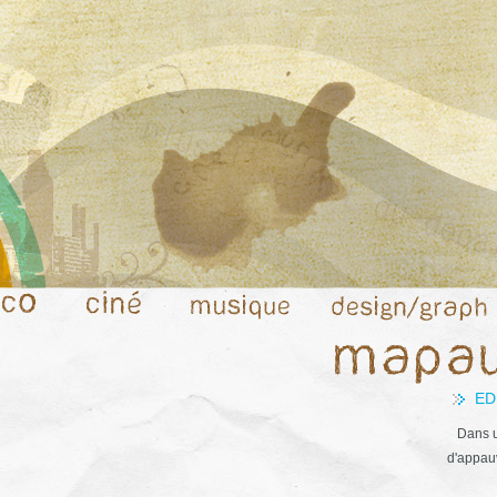
ED
Dans u
d'appauv