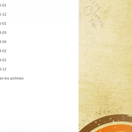
6-01
5-12
5-01
4-05
4-04
4-02
4-01
3-12
es les archives