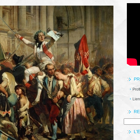
PR
Prof
Lien
RE
L'