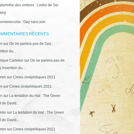
abyrinthe des ombres : Limbo de Soi
ang
omelancolia : Gay sans joie
MMENTAIRES RÉCENTS
in
sur
On ne parlera pas de Ozu :
ntion du...
ique Carleton
sur
On ne parlera pas de
L’invention du...
min
sur
Cimes cinéphiliques 2021
in
sur
Cimes cinéphiliques 2021
in
sur
La tentation du mal : The Green
 de David...
min
sur
La tentation du mal : The Green
 de David...
min
sur
Cimes cinéphiliques 2021