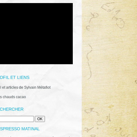
OFIL ET LIENS
il et articles de Sylvain Métafiot
s chauds cacao
CHERCHER
ESPRESSO MATINAL