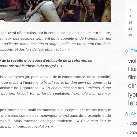
2
9
16
23
s peuvent néanmoins, par la connaissance des lois de leur nature,
30
s maux des sociétés viennent de la cupidité et de l’ignorance, les
u’ils ne soient éclairés et sages, qu’ils ne pratiquent l’art de la
apports, et des lois de leur organisation.
»
TA
vio
 de la révolte et le souci d’efficacité de la réforme, se
tentante sur le chemin du progrès. »
litt
film
s ses origines (du point de vue de la connaissance, de la moralité,
t que grâce à l’imprimerie («
art sacré, un don divin du génie
») la
ci
obstacle de l’ignorance : «
La communication des lumières d’une
lyo
gagnera le tout. Par la loi de l’imitation, l’exemple d’un premier
le
grès. Adoptant le motif astronomique d’un cycle inéluctable marqué
AR
es premières comme des mouvements cycliques de prospérité et de
humanité. Mais rarement de façon radieuse : «
En aucun lieu je
202
ile d’une heureuse révolution.
»
202