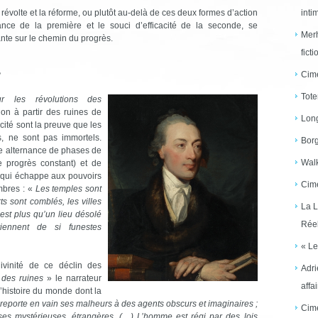
 révolte et la réforme, ou plutôt au-delà de ces deux formes d’action
inti
igeance de la première et le souci d’efficacité de la seconde, se
Merh
ante sur le chemin du progrès.
ficti
Cime
?
Tote
r les révolutions des
on à partir des ruines de
Long
cité sont la preuve que les
s, ne sont pas immortels.
Borg
ne alternance de phases de
Walk
 progrès constant) et de
 qui échappe aux pouvoirs
Cime
mbres : «
Les temples sont
ts sont comblés, les villes
La L
n’est plus qu’un lieu désolé
Réel
ennent de si funestes
« Le
ivinité de ce déclin des
Adri
 des ruines
» le narrateur
affai
l’histoire du monde dont la
eporte en vain ses malheurs à des agents obscurs et imaginaires ;
Cime
es mystérieuses, étrangères. (…) L’homme est régi par des lois