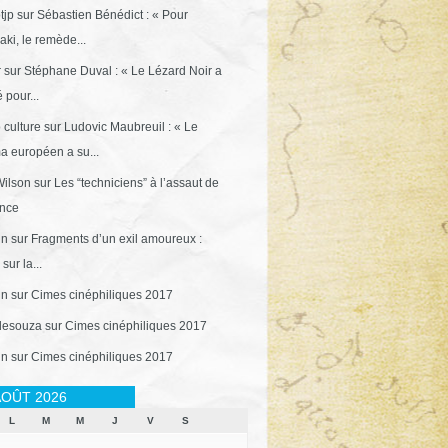
tjp
sur
Sébastien Bénédict : « Pour
ki, le remède...
r
sur
Stéphane Duval : « Le Lézard Noir a
 pour...
 culture
sur
Ludovic Maubreuil : « Le
a européen a su...
ilson
sur
Les “techniciens” à l’assaut de
ance
in
sur
Fragments d’un exil amoureux :
sur la...
in
sur
Cimes cinéphiliques 2017
desouza
sur
Cimes cinéphiliques 2017
in
sur
Cimes cinéphiliques 2017
OÛT 2026
L
M
M
J
V
S