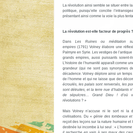
La révolution ainsi semble se situer entre la
politique, puisqu’elle concilie l’intrans
présentant ainsi comme la voie la plus tent
La révolution est-elle facteur de progrès 
Dans
Les Ruines ou méditation su
empires
(1791) Volney élabore une réflexi
Palmyre en Syrie. Les vestiges de l’antique 
grands empires, aussi puissants soient-il
L’histoire de l’humanité apparaît comme u
grandeur (qui ne sont pas synonymes de
décadence. Volney déplore ainsi un temps
de l’homme et qui ne laisse que des déco
écroulés, les palais sont renversés, les por
sont détruites, et la terre nue d’habitants 
de sépulcres… Grand Dieu ! d’où vi
révolutions
? »
Mais Volney n’accuse ni le sort ni la d
civilisations. Du «
génie des tombeaux et
reçoit des leçons sur la nature humaine et 
destinée lui incombe à lui seul : «
L’homme r
il recherche en vain à ses maux des caus