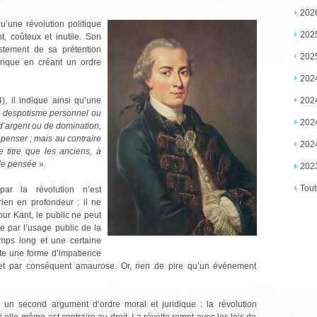
e
202
’une révolution politique
202
, coûteux et inutile. Son
justement de sa prétention
202
storique en créant un ordre
202
202
), il indique ainsi qu’une
un despotisme personnel ou
202
 d’argent ou de domination,
penser ; mais au contraire
202
 titre que les anciens, à
 de pensée
».
202
Tout
r la révolution n’est
rien en profondeur : il ne
r Kant, le public ne peut
 par l’usage public de la
emps long et une certaine
ste une forme d’impatience
 et par conséquent amaurose. Or, rien de pire qu’un événement
 un second argument d’ordre moral et juridique : la révolution