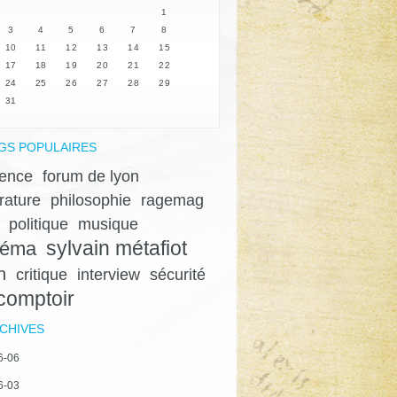
1
3
4
5
6
7
8
10
11
12
13
14
15
17
18
19
20
21
22
24
25
26
27
28
29
31
GS POPULAIRES
lence
forum de lyon
érature
philosophie
ragemag
politique
musique
sylvain métafiot
néma
n
critique
interview
sécurité
 comptoir
CHIVES
6-06
6-03