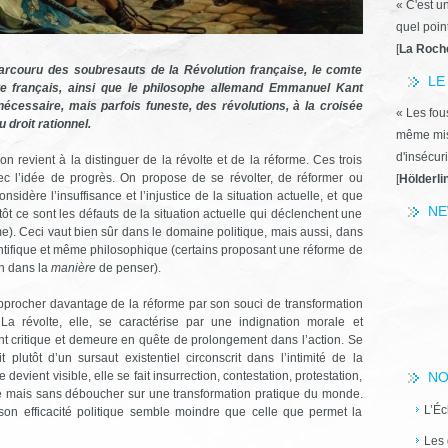
« C'est u
quel poin
[
La Roch
 parcouru des soubresauts de la Révolution française, le comte
LE
ste français, ainsi que le philosophe allemand Emmanuel Kant
nécessaire, mais parfois funeste, des révolutions, à la croisée
« Les fous
 droit rationnel.
même miss
d'insécuri
on revient à la distinguer de la révolte et de la réforme. Ces trois
ec l’idée de progrès. On propose de se révolter, de réformer ou
[
Hölderli
sidère l’insuffisance et l’injustice de la situation actuelle, et que
NE
tôt ce sont les défauts de la situation actuelle qui déclenchent une
me). Ceci vaut bien sûr dans le domaine politique, mais aussi, dans
ntifique et même philosophique (certains proposant une réforme de
on dans la
manière
de penser).
approcher davantage de la réforme par son souci de transformation
 La révolte, elle, se caractérise par une indignation morale et
ent critique et demeure en quête de prolongement dans l’action. Se
it plutôt d’un sursaut existentiel circonscrit dans l’intimité de la
 devient visible, elle se fait insurrection, contestation, protestation,
NO
tre mais sans déboucher sur une transformation pratique du monde.
L’Éc
is son efficacité politique semble moindre que celle que permet la
Les 