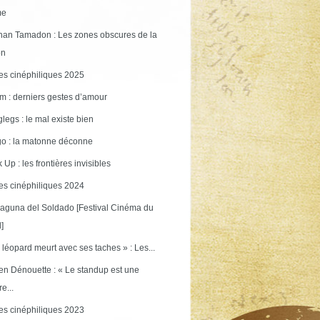
me
an Tamadon : Les zones obscures de la
on
s cinéphiliques 2025
m : derniers gestes d’amour
legs : le mal existe bien
o : la matonne déconne
 Up : les frontières invisibles
s cinéphiliques 2024
aguna del Soldado [Festival Cinéma du
]
 léopard meurt avec ses taches » : Les...
en Dénouette : « Le standup est une
re...
s cinéphiliques 2023