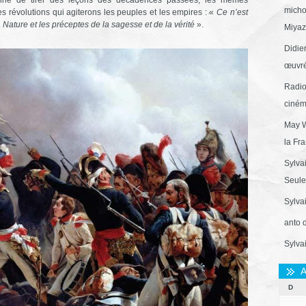
micho
 révolutions qui agiterons les peuples et les empires : «
Ce n’est
la Nature et les préceptes de la sagesse et de la vérité
».
Miyaza
Didie
œuvré
Radio
ciném
May W
la Fr
Sylva
Seule 
Sylva
anto 
Sylva
A
D