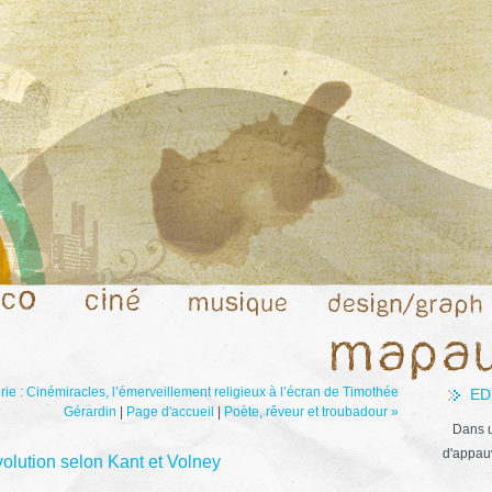
ie : Cinémiracles, l’émerveillement religieux à l’écran de Timothée
ED
Gérardin
|
Page d'accueil
|
Poète, rêveur et troubadour »
Dans u
d'appauv
évolution selon Kant et Volney