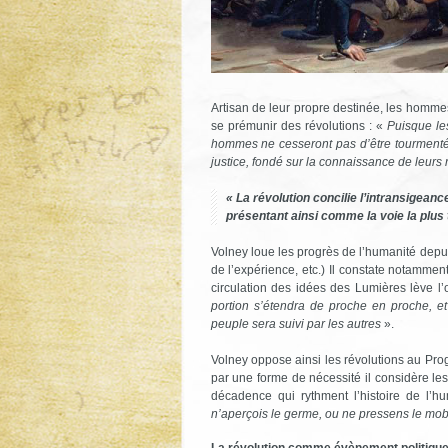
Artisan de leur propre destinée, les homme
se prémunir des révolutions : «
Puisque le
hommes ne cesseront pas d’être tourmentés q
justice, fondé sur la connaissance de leurs r
« La révolution concilie l’intransigeance
présentant ainsi comme la voie la plus 
Volney loue les progrès de l’humanité depui
de l’expérience, etc.) Il constate notammen
circulation des idées des Lumières lève l’
portion s’étendra de proche en proche, et 
peuple sera suivi par les autres
».
Volney oppose ainsi les révolutions au Pro
par une forme de nécessité il considère l
décadence qui rythment l’histoire de l’
n’aperçois le germe, ou ne pressens le mob