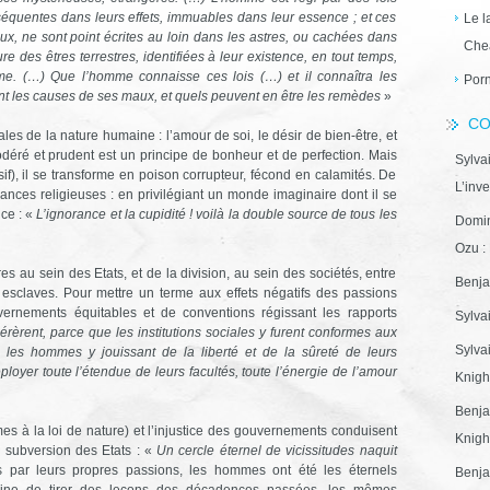
nséquentes dans leurs effets, immuables dans leur essence ; et ces
Le l
x, ne sont point écrites au loin dans les astres, ou cachées dans
Che
e des êtres terrestres, identifiées à leur existence, en tout temps,
mme. (…) Que l’homme connaisse ces lois (…) et il connaîtra les
Porn
ont les causes de ses maux, et quels peuvent en être les remèdes
»
CO
ales de la nature humaine : l’amour de soi, le désir de bien-être, et
odéré et prudent est un principe de bonheur et de perfection. Mais
Sylva
f), il se transforme en poison corrupteur, fécond en calamités. De
L’inve
nces religieuses : en privilégiant un monde imaginaire dont il se
nce : «
L’ignorance et la cupidité ! voilà la double source de tous les
Domin
Ozu : 
s au sein des Etats, et de la division, au sein des sociétés, entre
Benja
 esclaves. Pour mettre un terme aux effets négatifs des passions
uvernements équitables et de conventions régissant les rapports
Sylva
rèrent, parce que les institutions sociales y furent conformes aux
Sylva
e les hommes y jouissant de la liberté et de la sûreté de leurs
ployer toute l’étendue de leurs facultés, toute l’énergie de l’amour
Knight
Benja
mes à la loi de nature) et l’injustice des gouvernements conduisent
Knight
 subversion des Etats : «
Un cercle éternel de vicissitudes naquit
s par leurs propres passions, les hommes ont été les éternels
Benja
peine de tirer des leçons des décadences passées, les mêmes