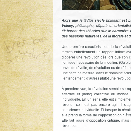
Alors que le XVIIIe siècle finissant est
Volney, philosophe, député et orientali
élaborent des théories sur le caractère 
des passions naturelles, de la morale et du
Une première caractérisation de la révoluti
termes entretiennent un rapport intime av
d’opérer une révolution dès lors que l’on con
l’on juge nécessaire de la modifier. (Ou plu
envie de révolte, de révolution ou de réfor
une certaine mesure, dans le domaine scie
l’entendement, d’autres plutôt une révoluti
À première vue, la révolution semble se r
effective et (donc) collective du monde.
individuelle. En un sens, elle est simplem
révolter, ce n’est pas encore agir. Il s’ag
conscience individuelle. Et lorsque la révolte
elle prend la forme de l’opposition opiniâ
Elle fait figure d’opposition critique, ma
révolution.