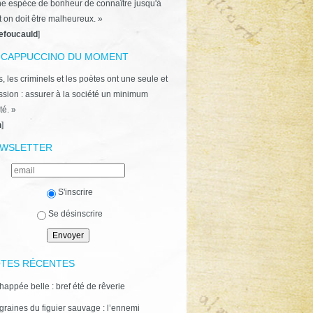
ne espèce de bonheur de connaître jusqu'à
t on doit être malheureux. »
efoucauld
]
 CAPPUCCINO DU MOMENT
, les criminels et les poètes ont une seule et
ion : assurer à la société un minimum
té. »
n
]
WSLETTER
S'inscrire
Se désinscrire
TES RÉCENTES
happée belle : bref été de rêverie
graines du figuier sauvage : l’ennemi