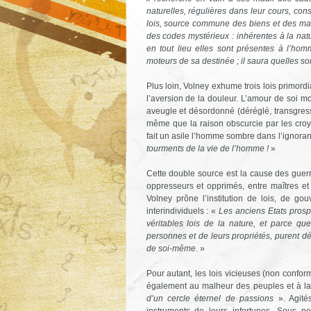
naturelles, régulières dans leur cours, co
lois, source commune des biens et des mau
des codes mystérieux : inhérentes à la natur
en tout lieu elles sont présentes à l’ho
moteurs de sa destinée ; il saura quelles s
Plus loin, Volney exhume trois lois primordi
l’aversion de la douleur. L’amour de soi m
aveugle et désordonné (déréglé, transgressi
même que la raison obscurcie par les croya
fait un asile l’homme sombre dans l’ignora
tourments de la vie de l’homme !
»
Cette double source est la cause des guerre
oppresseurs et opprimés, entre maîtres et
Volney prône l’institution de lois, de go
interindividuels : «
Les anciens Etats prospé
véritables lois de la nature, et parce qu
personnes et de leurs propriétés, purent dé
de soi-même.
»
Pour autant, les lois vicieuses (non confor
également au malheur des peuples et à la
d’un cercle éternel de passions
». Agité
instruments de leurs infortunes. Sous 