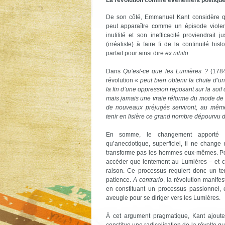
La révolution comme évènement politiqu
De son côté, Emmanuel Kant considère qu
peut apparaître comme un épisode violent
inutilité et son inefficacité proviendrait 
(irréaliste) à faire fi de la continuité hi
parfait pour ainsi dire
ex nihilo
.
Dans
Qu’est-ce que les Lumières ?
(1784
révolution «
peut bien obtenir la chute d’
la fin d’une oppression reposant sur la soif
mais jamais une vraie réforme du mode de 
de nouveaux préjugés serviront, au même
tenir en lisière ce grand nombre dépourvu
En somme, le changement apporté pa
qu’anecdotique, superficiel, il ne change 
transforme pas les hommes eux-mêmes. Pou
accéder que lentement au Lumières – et ce
raison. Ce processus requiert donc un t
patience.
A contrario
, la révolution manife
en constituant un processus passionnel,
aveugle pour se diriger vers les Lumières.
À cet argument pragmatique, Kant ajoute