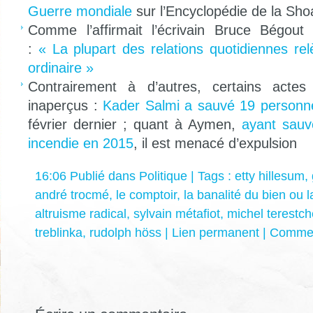
Guerre mondiale
sur l’Encyclopédie de la Sho
Comme l’affirmait l’écrivain Bruce Bégou
:
« La plupart des relations quotidiennes re
ordinaire »
Contrairement à d’autres, certains actes
inaperçus :
Kader Salmi a sauvé 19 person
février dernier ; quant à Aymen,
ayant sauv
incendie en 2015
, il est menacé d’expulsion
16:06 Publié dans
Politique
| Tags :
etty hillesum
,
andré trocmé
,
le comptoir
,
la banalité du bien ou l
altruisme radical
,
sylvain métafiot
,
michel terestc
treblinka
,
rudolph höss
|
Lien permanent
|
Commen