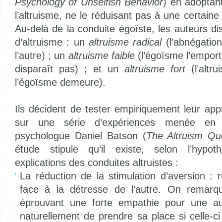
Psychology of Unselfish Behavior
) en adoptant
l’altruisme, ne le réduisant pas à une certaine
Au-delà de la conduite égoïste, les auteurs dis
d’altruisme : un
altruisme radical
(l’abnégation
l’autre) ; un
altruisme faible
(l’égoïsme l’emport
disparaît pas) ; et un
altruisme fort
(l’altr
l’égoïsme demeure).
Ils décident de tester empiriquement leur ap
sur une série d’expériences menée en l
psychologue Daniel Batson (
The Altruism Qu
étude stipule qu’il existe, selon l’hypot
explications des conduites altruistes :
La réduction de la stimulation d’aversion : 
face à la détresse de l’autre. On remarq
éprouvant une forte empathie pour une au
naturellement de prendre sa place si celle-c