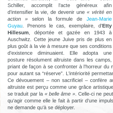
Schiller, accomplit l’acte généreux afin
d’intensifier la vie, de devenir une
« vérité en
action »
selon la formule de
Jean-Marie
Guyau
. Prenons le cas, exemplaire, d’
Etty
Hillesum
, déportée et gazée en 1943 à
Auschwitz. Cette jeune Juive pris de plus en
plus goût à la vie à mesure que ses conditions
d’existence diminuaient. Elle adopta une
posture résolument altruiste dans les camps,
priant de façon à se confronter à l’horreur d
pour autant sa “réserve”. L’intériorité permettan
Ce dévouement – non sacrificiel – confère a
altruiste est perçu comme une grâce artistiqu
se traduit par la
« belle âme »
. Celle-ci ne peu
qu’agir comme elle le fait à partir d’une impuls
ne demande qu’à se déployer.