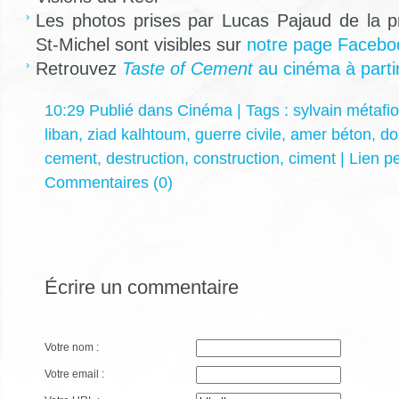
Les photos prises par Lucas Pajaud de la p
St-Michel sont visibles sur
notre page Facebo
Retrouvez
Taste of Cement
au cinéma à partir
10:29 Publié dans
Cinéma
| Tags :
sylvain métafio
liban
,
ziad kalhtoum
,
guerre civile
,
amer béton
,
do
cement
,
destruction
,
construction
,
ciment
|
Lien p
Commentaires (0)
Écrire un commentaire
Votre nom :
Votre email :