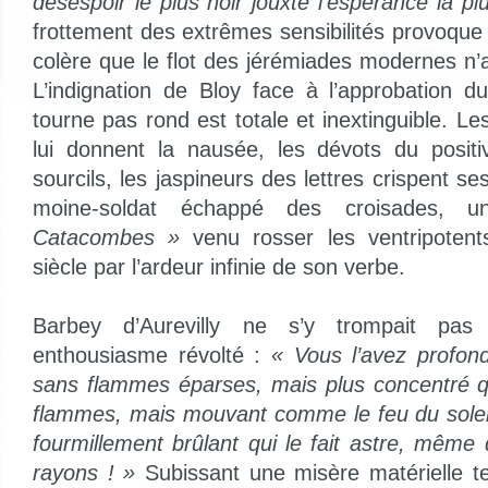
désespoir le plus noir jouxte l’espérance la pl
frottement des extrêmes sensibilités provoq
colère que le flot des jérémiades modernes n’
L’indignation de Bloy face à l’approbation d
tourne pas rond est totale et inextinguible. Les
lui donnent la nausée, les dévots du positi
sourcils, les jaspineurs des lettres crispent se
moine-soldat échappé des croisades,
Catacombes »
venu rosser les ventripoten
siècle par l’ardeur infinie de son verbe.
Barbey d’Aurevilly ne s’y trompait pas
enthousiasme révolté :
« Vous l’avez profo
sans flammes éparses, mais plus concentré que
flammes, mais mouvant comme le feu du solei
fourmillement brûlant qui le fait astre, même
rayons ! »
Subissant une misère matérielle ter