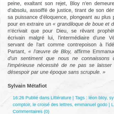
peine, exaltant son rejet, Bloy n’en demeu
d’absolu, assoiffé de justice, tirant de son dé
sa puissance d’éloquence, plongeant au plus
pour en extraire un
« grandiloque de boue et 
n’écrivait que pour Dieu, se rêvant prophè
écrivain malgré lui, l’intermédiaire d’une V
servant de l’art comme contrepoison à l’idé
Partant,
« l’œuvre de Bloy,
affirme Emmanu
d’un sentiment que nous ne connaissons 
l’impérieuse nécessité de ne pas se laisse
désespoir par une époque sans scrupule. »
Sylvain Métafiot
16:26 Publié dans
Littérature
| Tags :
léon bloy
,
sy
comptoir
,
le croisé des lettres
,
emmanuel godo
|
L
Commentaires (0)