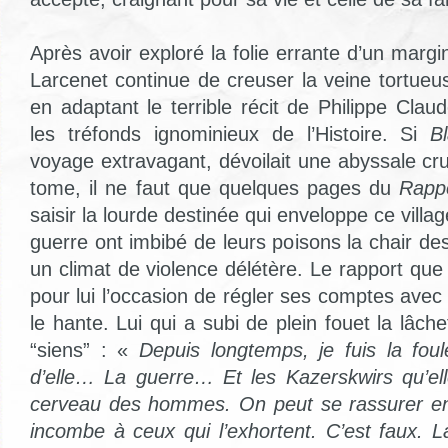
Après avoir exploré la folie errante d’un marg
Larcenet continue de creuser la veine tortue
en adaptant le terrible récit de Philippe Clau
les tréfonds ignominieux de l’Histoire. Si
Bl
voyage extravagant, dévoilait une abyssale cr
tome, il ne faut que quelques pages du
Rapp
saisir la lourde destinée qui enveloppe ce villa
guerre ont imbibé de leurs poisons la chair de
un climat de violence délétère. Le rapport qu
pour lui l’occasion de régler ses comptes ave
le hante. Lui qui a subi de plein fouet la lâche
“siens” : «
Depuis longtemps, je fuis la fou
d’elle… La guerre… Et les Kazerskwirs qu’el
cerveau des hommes. On peut se rassurer en 
incombe à ceux qui l’exhortent. C’est faux. L