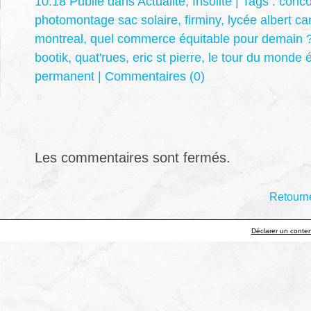
10:18 Publié dans
Actualité
,
Insolite
| Tags :
conco
photomontage sac solaire
,
firminy
,
lycée albert c
montreal
,
quel commerce équitable pour demain 
bootik
,
quat'rues
,
eric st pierre
,
le tour du monde é
permanent
|
Commentaires (0)
Les commentaires sont fermés.
Retourne
Déclarer un contenu 