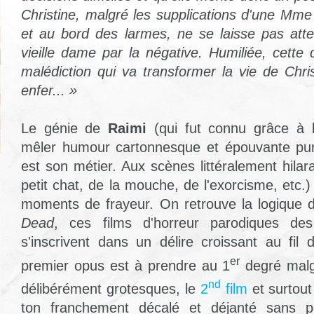
Christine, malgré les supplications d'une Mm
et au bord des larmes, ne se laisse pas atte
vieille dame par la négative. Humiliée, cette
malédiction qui va transformer la vie de Chri
enfer... »
Le génie de
Raimi
(qui fut connu grâce à l
mêler humour cartonnesque et épouvante pure
est son métier. Aux scènes littéralement hila
petit chat, de la mouche, de l'exorcisme, etc.
moments de frayeur. On retrouve la logique d
Dead
, ces films d'horreur parodiques d
s'inscrivent dans un délire croissant au fil 
er
premier opus est à prendre au 1
degré malg
nd
délibérément grotesques, le
2
film
et surtout
ton franchement décalé et déjanté sans po