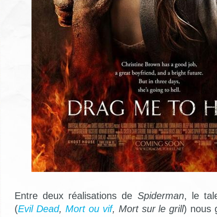
Entre deux réalisations de
Spiderman
, le ta
(
Evil Dead
,
Mort ou vif
, Mort sur le grill
) nous 