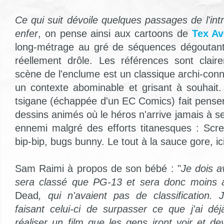
Ce qui suit dévoile quelques passages de l'int
enfer
, on pense ainsi aux cartoons de
Tex Av
long-métrage au gré de séquences dégoutant
réellement drôle. Les références sont claire
scène de l'enclume est un classique archi-connu
un contexte abominable et grisant à souhait.
tsigane (échappée d'un EC Comics) fait pense
dessins animés où le héros n'arrive jamais à 
ennemi malgré des efforts titanesques : Scre
bip-bip, bugs bunny. Le tout à la sauce gore, ic
Sam Raimi à propos de son bébé : "
Je dois a
sera classé que PG-13 et sera donc moins a
Dead
, qui n'avaient pas de classification.
faisant celui-ci de surpasser ce que j'ai déj
réaliser un film que les gens iront voir et deva