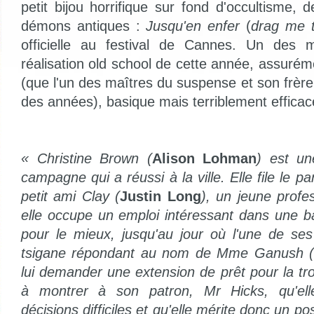
petit bijou horrifique sur fond d'occultisme,
démons antiques :
Jusqu'en enfer
(
drag me t
officielle au festival de Cannes. Un des me
réalisation old school de cette année, assurémen
(que l'un des maîtres du suspense et son frère
des années), basique mais terriblement efficac
« Christine Brown (
Alison Lohman
) est une
campagne qui a réussi à la ville. Elle file le p
petit ami Clay (
Justin Long
), un jeune profes
elle occupe un emploi intéressant dans une 
pour le mieux, jusqu'au jour où l'une de ses 
tsigane répondant au nom de Mme Ganush 
lui demander une extension de prêt pour la tr
à montrer à son patron,
Mr Hicks, qu'el
décisions difficiles et qu'elle mérite donc un po