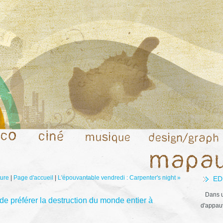
ture
|
Page d'accueil
|
L'épouvantable vendredi : Carpenter's night »
ED
Dans u
n de préférer la destruction du monde entier à
d'appauv