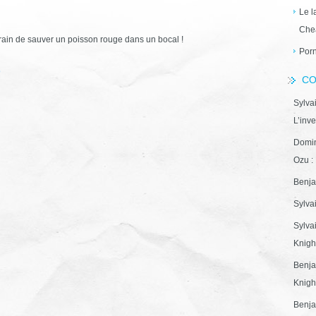
Le l
Che
train de sauver un poisson rouge dans un bocal !
Porn
9
CO
Sylva
L’inve
Domin
Ozu : 
Benja
Sylva
Sylva
Knight
Benja
Knight
Benja