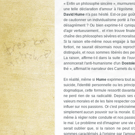
« Enfin un philosophe ­sincère », murmureront
une telle déclaration d'amour à l'égoïsme
David Hume
n'a pas hésité. Est-ce par goû
de cautionner un individualisme porté à l'ex
désagrément ? Ou bien ­exprime-t-il cyniq
d'agir vertueusement... et n'en trouve ­fi
chaîne des philosophes sévères et ­moralisa
Si la raison elle-même nous engage à faire 
fortiori, ne saurait désormais nous reproc
distingués, et nous sommes libérés des pe
La raison, affirme-t-il dans la suite de l'ou
annoncerait l'anti-humanisme d'un ­
Dostoïe
thé », affirmait le narrateur des ­Carnets du 
En réalité, même si
Hume
­exprimera tout au
suicide, l'identité personnelle ou les princ
dogmatique, cette formule ressortit davanta
ne perd rien de sa radicalité. Depuis ses o
valeurs morales et de les faire respecter 
influer sur nos passions. Or c'est précisé
simplement aucun pouvoir sur la morale. El
même à régler notre conduite et nos passion
le mal. Le problème est d'imaginer une vie
serait oublier que, si la raison ne peut 
sommes caractérisés à l'origine par l'amour 