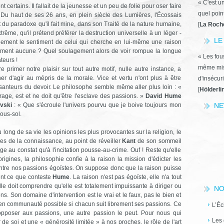
« C'est u
 certains. Il fallait de la jeunesse et un peu de folie pour oser faire
quel poin
. Du haut de ses 26 ans, en plein siècle des Lumières, l'Écossais
t du paradoxe qu'il fait mine, dans son Traité de la nature humaine,
[
La Roch
trême, qu'il prétend préférer la destruction universelle à un léger ­
LE
uement le sentiment de celui qui cherche en lui-même une raison
nalement aucune ? Quel soulagement alors de voir rompue la longue
« Les fous
teurs !
même miss
primer notre plaisir sur tout autre motif, nulle autre instance, a
her d'agir au mépris de la morale. Vice et vertu n'ont plus à être
d'insécuri
santeurs du devoir. Le philosophe semble même aller plus loin : «
[
Hölderli
vrage, est et ne doit qu'être ­l'esclave des passions. »
David Hume
vski
: « Que s'écroule l'univers pourvu que je boive toujours mon
NE
sous-sol.
 long de sa vie les opinions les plus provocantes sur la religion, le
ipes de la connaissance, au point de réveiller
Kant
de son sommeil
ge au constat qu'à l'incitation pousse-au-crime. Ouf ! Reste qu'elle
rigines, la philosophie confie à la raison la mission d'édicter les
contre nos passions égoïstes. On suppose donc que la raison puisse
ment ce que conteste
Hume
. La raison n'est pas égoïste, elle n'a tout
le doit comprendre qu'elle est totalement impuissante à diriger ou
NO
s. Son domaine d'intervention est le vrai et le faux, pas le bien et
 en communauté possible si chacun suit librement ses passions. Ce
L’Éc
s'opposer aux passions, une autre passion le peut. Pour nous qui
Les 
de soi et une « générosité limitée » à nos proches, le rôle de l'art