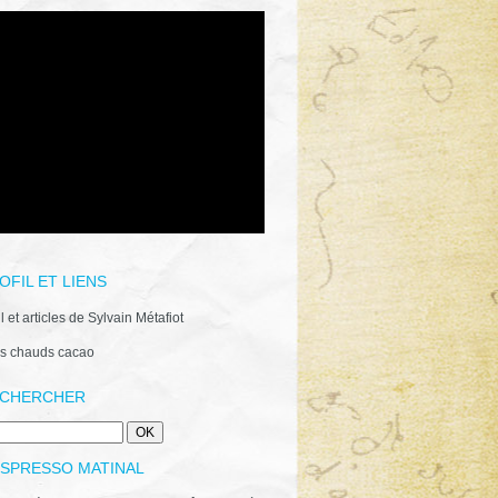
OFIL ET LIENS
il et articles de Sylvain Métafiot
s chauds cacao
CHERCHER
ESPRESSO MATINAL