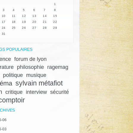
1
3
4
5
6
7
8
10
11
12
13
14
15
17
18
19
20
21
22
24
25
26
27
28
29
31
GS POPULAIRES
lence
forum de lyon
érature
philosophie
ragemag
politique
musique
sylvain métafiot
néma
n
critique
interview
sécurité
 comptoir
CHIVES
6-06
6-03