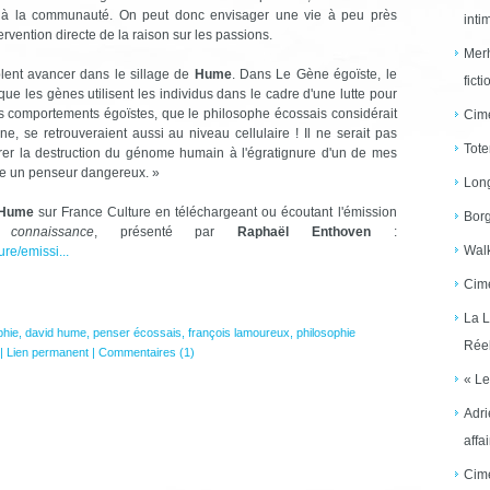
ons à la communauté. On peut donc envisager une vie à peu près
inti
ention directe de la raison sur les passions.
Merh
lent avancer dans le sillage de
Hume
. Dans Le Gène ­égoïste, le
ficti
ue les gènes utilisent les individus dans le cadre d'une lutte pour
Les comportements égoïstes, que le philosophe écossais considérait
Cime
, se retrouveraient aussi au niveau cellulaire ! Il ne serait pas
Tote
éférer la destruction du génome humain à l'égratignure d'un de mes
 un penseur dangereux. »
Long
 Hume
sur France Culture en téléchargeant ou écoutant l'émission
Borg
onnaissance
, présenté par
Raphaël Enthoven
:
Walk
ure/emissi...
Cime
La L
phie
,
david hume
,
penser écossais
,
françois lamoureux
,
philosophie
Réel
|
Lien permanent
|
Commentaires (1)
« Le
Adri
affai
Cime