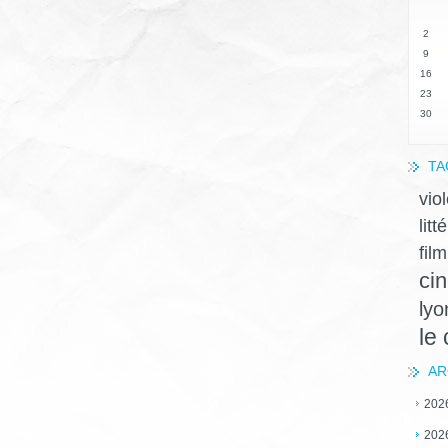
2
9
16
23
30
TA
vio
litt
film
ci
lyo
le
AR
202
202