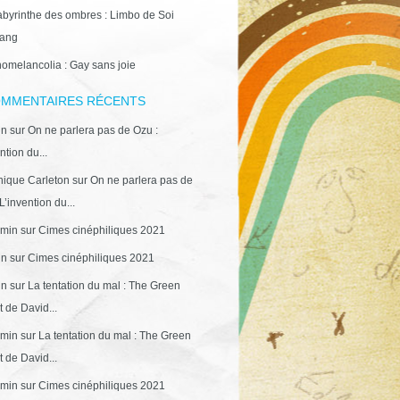
abyrinthe des ombres : Limbo de Soi
ang
omelancolia : Gay sans joie
MMENTAIRES RÉCENTS
in
sur
On ne parlera pas de Ozu :
ntion du...
ique Carleton
sur
On ne parlera pas de
L’invention du...
min
sur
Cimes cinéphiliques 2021
in
sur
Cimes cinéphiliques 2021
in
sur
La tentation du mal : The Green
 de David...
min
sur
La tentation du mal : The Green
 de David...
min
sur
Cimes cinéphiliques 2021