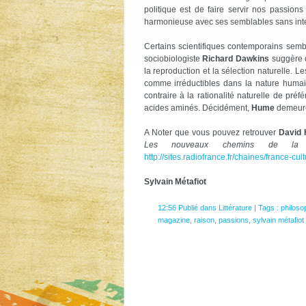
politique est de faire servir nos passi
harmonieuse avec ses semblables sans interv
Certains scientifiques contemporains semb
sociobiologiste
Richard Dawkins
suggère q
la reproduction et la sélection naturelle. 
comme irréductibles dans la nature humaine
contraire à la rationalité naturelle de pr
acides aminés. Décidément,
Hume
demeure
A Noter que vous pouvez retrouver
David
Les nouveaux chemins de la c
http://sites.radiofrance.fr/chaines/france-cult
Sylvain Métafiot
12:56 Publié dans
Littérature
| Tags :
philoso
magazine
,
raison
,
passions
,
sylvain métafiot