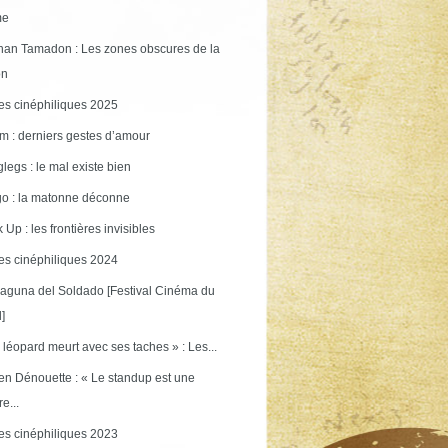
me
an Tamadon : Les zones obscures de la
on
s cinéphiliques 2025
m : derniers gestes d’amour
legs : le mal existe bien
o : la matonne déconne
 Up : les frontières invisibles
s cinéphiliques 2024
aguna del Soldado [Festival Cinéma du
]
 léopard meurt avec ses taches » : Les...
en Dénouette : « Le standup est une
re...
s cinéphiliques 2023