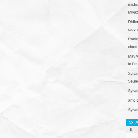
micho
Miyaza
Didie
œuvré
Radio
ciném
May W
la Fr
Sylva
Seule 
Sylva
anto 
Sylva
A
D