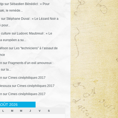
tjp
sur
Sébastien Bénédict : « Pour
ki, le remède...
r
sur
Stéphane Duval : « Le Lézard Noir a
 pour...
 culture
sur
Ludovic Maubreuil : « Le
a européen a su...
ilson
sur
Les “techniciens” à l’assaut de
ance
in
sur
Fragments d’un exil amoureux :
sur la...
in
sur
Cimes cinéphiliques 2017
desouza
sur
Cimes cinéphiliques 2017
in
sur
Cimes cinéphiliques 2017
OÛT 2026
L
M
M
J
V
S