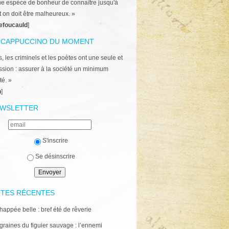
ne espèce de bonheur de connaître jusqu'à
t on doit être malheureux. »
efoucauld
]
 CAPPUCCINO DU MOMENT
, les criminels et les poètes ont une seule et
ion : assurer à la société un minimum
té. »
n
]
WSLETTER
S'inscrire
Se désinscrire
TES RÉCENTES
happée belle : bref été de rêverie
graines du figuier sauvage : l’ennemi