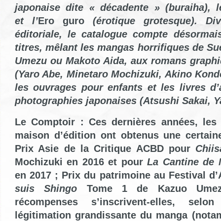
japonaise
dite « décadente » (buraiha
), 
et
l’
Ero
guro
(érotique grotesque). Div
éditoriale,
le catalogue compte désormais
titres, mêlant les mangas horrifiques de S
Umezu ou Makoto Aida, aux romans graphi
(Yaro Abe, Minetaro Mochizuki, Akino Kond
les ouvrages pour enfants et les livres d’
photographies japonaises (Atsushi Sakai, Y
Le Comptoir : Ces dernières années, les
maison d’édition ont obtenus une certain
Prix Asie de la Critique ACBD pour
Chii
Mochizuki en 2016 et pour
La Cantine de 
en 2017 ; Prix du patrimoine au Festival 
suis Shingo
Tome 1 de Kazuo Umez
récompenses s’inscrivent-elles, sel
légitimation grandissante du manga (nota