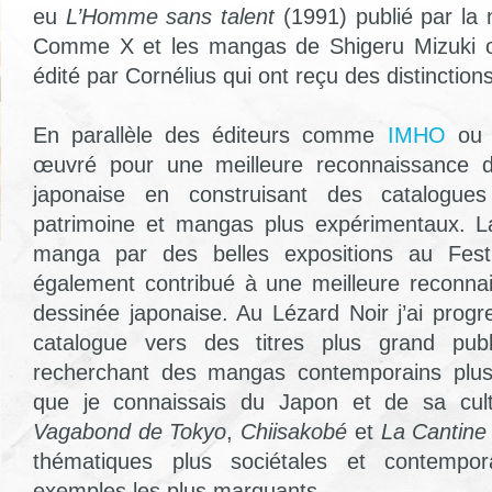
eu
L’Homme sans talent
(1991) publié par la
Comme X et les mangas de Shigeru Mizuki o
édité par Cornélius qui ont reçu des distinctio
En parallèle des éditeurs comme
IMHO
ou 
œuvré pour une meilleure reconnaissance d
japonaise en construisant des catalogues
patrimoine et mangas plus expérimentaux. 
manga par des belles expositions au Fest
également contribué à une meilleure reconna
dessinée japonaise. Au Lézard Noir j’ai progr
catalogue vers des titres plus grand publi
recherchant des mangas contemporains plu
que je connaissais du Japon et de sa cul
Vagabond de Tokyo
,
Chiisakobé
et
La Cantine
thématiques plus sociétales et contempo
exemples les plus marquants.