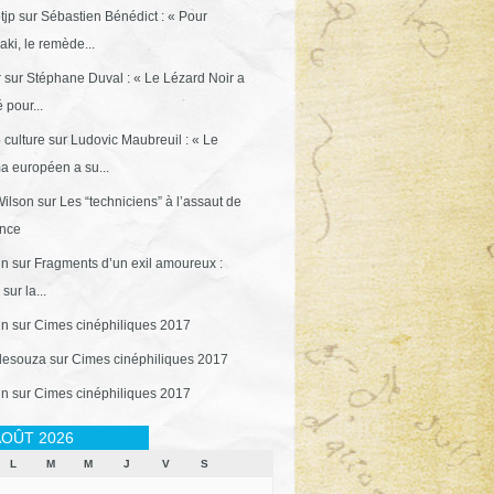
tjp
sur
Sébastien Bénédict : « Pour
ki, le remède...
r
sur
Stéphane Duval : « Le Lézard Noir a
 pour...
 culture
sur
Ludovic Maubreuil : « Le
a européen a su...
ilson
sur
Les “techniciens” à l’assaut de
ance
in
sur
Fragments d’un exil amoureux :
sur la...
in
sur
Cimes cinéphiliques 2017
desouza
sur
Cimes cinéphiliques 2017
in
sur
Cimes cinéphiliques 2017
OÛT 2026
L
M
M
J
V
S