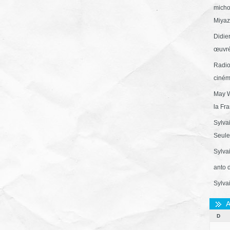
micho
Miyaza
Didie
œuvré
Radio
ciném
May W
la Fr
Sylva
Seule 
Sylva
anto 
Sylva
A
D