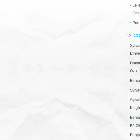
Le l
Che
Porn
CO
Sylva
L’inve
Domin
Ozu : 
Benja
Sylva
Sylva
Knight
Benja
Knight
Benja