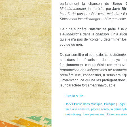
parfaitement la chanson de
Serge G
Mélodie interdite
, interprétée par
Jane Bir
interdit de passer / Par cette mélodie / Il 
Strictement interdit danger… / Ce que cette
Ce tube suggère l’interdit, se prête à la 
s’autodésigne dans la chanson »
n’a aucu
qu’elle n’a pas de “contenu déterminé”. Le t
voulue ou non.
De par son titre et son texte, cette
Mélodie 
soit dans le mécanisme de la psychologi
fonctionnement consumériste (on retrouve
reproduction des mécanismes de refouleme
première vue, consensuel, il semblerait q
l’interdiction, ce qui ne les protègent don
leur caractère
forcément
inavouable.
Lire la suite
15:21 Publié dans
Musique
,
Politique
| Tags 
face à la censure
,
peter szendy
,
la philosoph
gainsbourg
|
Lien permanent
|
Commentaires