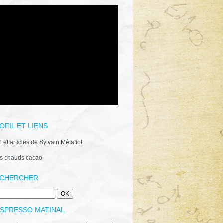
OFIL ET LIENS
il et articles de Sylvain Métafiot
s chauds cacao
CHERCHER
ESPRESSO MATINAL