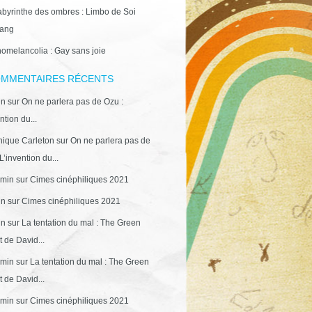
abyrinthe des ombres : Limbo de Soi
ang
omelancolia : Gay sans joie
MMENTAIRES RÉCENTS
in
sur
On ne parlera pas de Ozu :
ntion du...
ique Carleton
sur
On ne parlera pas de
L’invention du...
min
sur
Cimes cinéphiliques 2021
in
sur
Cimes cinéphiliques 2021
in
sur
La tentation du mal : The Green
 de David...
min
sur
La tentation du mal : The Green
 de David...
min
sur
Cimes cinéphiliques 2021