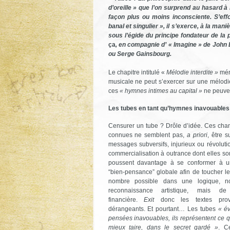
d’oreille » que l’on surprend au hasard à
façon plus ou moins inconsciente. S’eff
banal et singulier », il s’exerce, à la man
sous l’égide du principe fondateur de la
ça
, en compagnie d’ « Imagine » de John 
ou Serge Gainsbourg.
Le chapitre intitulé «
Mélodie interdite »
méri
musicale ne peut s’exercer sur une mélodie,
ces
« hymnes intimes au capital »
ne peuvent
Les tubes en tant qu’hymnes inavouables
Censurer un tube ? Drôle d’idée. Ces cha
connues ne semblent pas,
a priori
, être 
messages subversifs, injurieux ou révoluti
commercialisation à outrance dont elles sont
poussent davantage à se conformer à u
“bien-pensance” globale afin de toucher l
nombre possible dans une logique, 
reconnaissance artistique, mais de r
financière.
Exit
donc les textes prov
dérangeants. Et pourtant… Les tubes
« é
pensées inavouables, ils représentent ce qu
mieux taire, dans le secret gardé »
. Ce