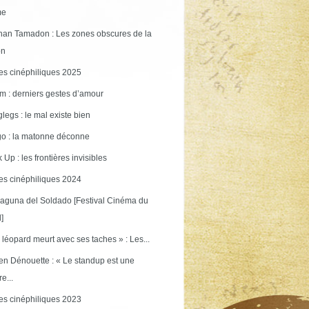
me
an Tamadon : Les zones obscures de la
on
s cinéphiliques 2025
m : derniers gestes d’amour
legs : le mal existe bien
o : la matonne déconne
 Up : les frontières invisibles
s cinéphiliques 2024
aguna del Soldado [Festival Cinéma du
]
 léopard meurt avec ses taches » : Les...
en Dénouette : « Le standup est une
re...
s cinéphiliques 2023