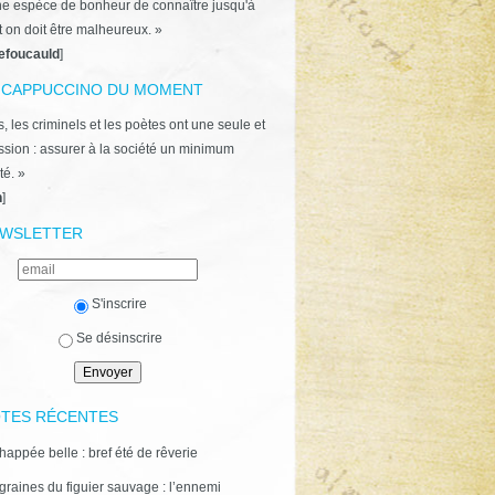
ne espèce de bonheur de connaître jusqu'à
t on doit être malheureux. »
efoucauld
]
 CAPPUCCINO DU MOMENT
, les criminels et les poètes ont une seule et
ion : assurer à la société un minimum
té. »
n
]
WSLETTER
S'inscrire
Se désinscrire
TES RÉCENTES
happée belle : bref été de rêverie
graines du figuier sauvage : l’ennemi