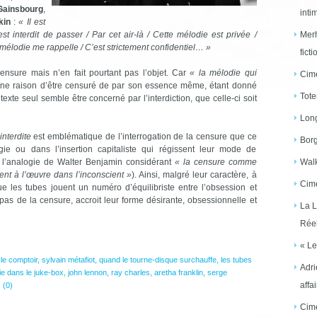
ainsbourg
,
inti
kin
:
« Il est
est interdit de passer / Par cet air-là / Cette mélodie est privée /
Merh
 mélodie me rappelle / C’est strictement confidentiel… »
ficti
censure mais n’en fait pourtant pas l’objet. Car
« la mélodie qui
Cime
ne raison d’être censuré de par son essence même, étant donné
Tote
exte seul semble être concerné par l’interdiction, que celle-ci soit
Long
interdite
est emblématique de l’interrogation de la censure que ce
Borg
e ou dans l’insertion capitaliste qui régissent leur mode de
 l’analogie de Walter Benjamin considérant
« la censure comme
Walk
nt à l’œuvre dans l’inconscient »
). Ainsi, malgré leur caractère, à
Cime
ue les tubes jouent un numéro d’équilibriste entre l’obsession et
c pas de la censure, accroit leur forme désirante, obsessionnelle et
La L
Réel
« Le
:
le comptoir
,
sylvain métafiot
,
quand le tourne-disque surchauffe
,
les tubes
Adri
ie dans le juke-box
,
john lennon
,
ray charles
,
aretha franklin
,
serge
affai
 (0)
Cime