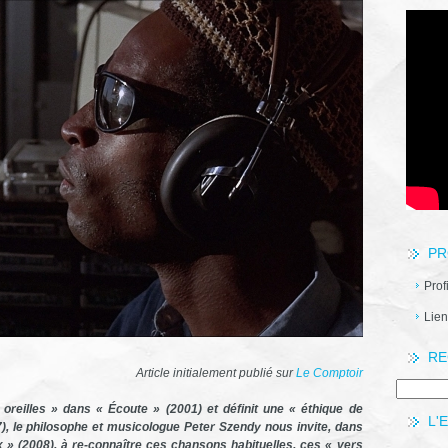
PR
Prof
Lien
RE
Article initialement publié sur
Le Comptoir
 oreilles » dans « Écoute » (2001) et définit une « éthique de
L'
), le philosophe et musicologue Peter Szendy nous invite, dans
x » (2008), à re-connaître ces chansons habituelles, ces « vers