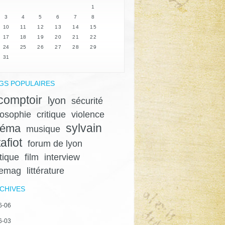
1
3
4
5
6
7
8
10
11
12
13
14
15
17
18
19
20
21
22
24
25
26
27
28
29
31
GS POPULAIRES
 comptoir
lyon
sécurité
losophie
critique
violence
sylvain
néma
musique
afiot
forum de lyon
itique
film
interview
gemag
littérature
CHIVES
6-06
6-03