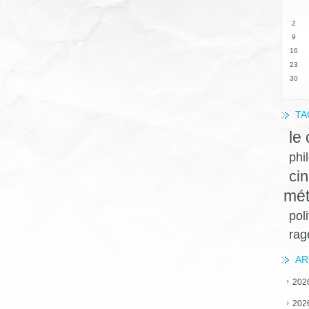
2
9
16
23
30
TA
le
phi
ci
mét
pol
ra
AR
202
202