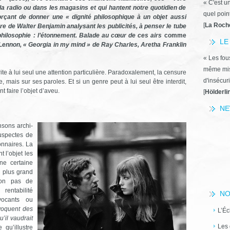
« C'est u
 la radio ou dans les magasins et qui hantent notre quotidien de
quel poin
orçant de donner une « dignité philosophique à un objet aussi
[
La Roch
ière de Walter Benjamin analysant les publicités, à penser le tube
 philosophie : l’étonnement. Balade au cœur de ces airs
comme
LE
Lennon, « Georgia in my mind » de Ray Charles, Aretha Franklin
« Les fous
même miss
te à lui seul une attention particulière. Paradoxalement, la censure
d'insécuri
 mais sur ses paroles. Et si un genre peut à lui seul être interdit,
 faire l’objet d’aveu.
[
Hölderli
NE
nsons archi-
suspectes de
onnaires. La
 l’objet les
ne certaine
e plus grand
non pas de
entabilité
NO
ocants ou
voquent des
L’Éc
’il vaudrait
Les 
 qu’illustre