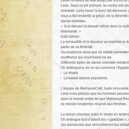
Didier et Alexis de MaPauseCafé ont eu la
Leila. Sous ce joli prénom, se cache une 
orientale. Leila nous l’a donc fait découvrir, 
nous a fait ressentir la grâce, de la féminité
danse orientale.
« Si tu danses la beauté même dans la solit
émerveillé. »
Kalil Gibran
La sensualité et la douceur qu’exprime la 
partie de sa féminité.
Sa souplesse ainsi que sa vitalité permettent
souffrance qui nourrissent sa vie.
Différents styles de danse orientale existen
On distinguera, en ce qui concerne l’Egypte
Le sharki
Le baladi (danse populaire)
L’équipe de MaPauseCafé, toute innocente, 
Leila nous précise que les hommes peuven
dans le monde entier tel que Mahmoud Red
ce monde longtemps réservé aux femmes.
La danse orientale (raks el sharki en arabe)
On distingue tout d’abord les » gawazee », 
ces danseuses que rencontreront les solda