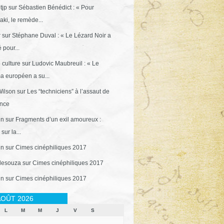
tjp
sur
Sébastien Bénédict : « Pour
ki, le remède...
r
sur
Stéphane Duval : « Le Lézard Noir a
 pour...
 culture
sur
Ludovic Maubreuil : « Le
a européen a su...
ilson
sur
Les “techniciens” à l’assaut de
ance
in
sur
Fragments d’un exil amoureux :
sur la...
in
sur
Cimes cinéphiliques 2017
desouza
sur
Cimes cinéphiliques 2017
in
sur
Cimes cinéphiliques 2017
OÛT 2026
L
M
M
J
V
S