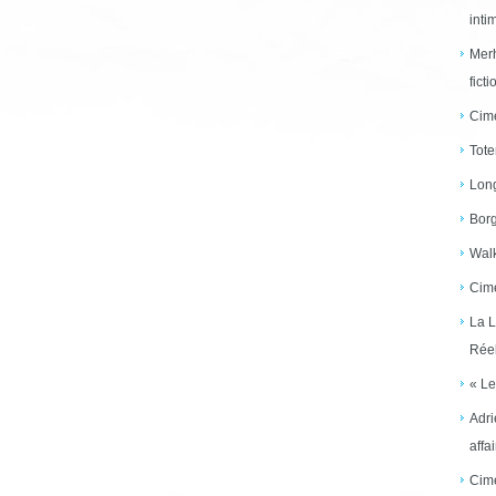
inti
Merh
ficti
Cime
Tote
Long
Borg
Walk
Cime
La L
Réel
« Le
Adri
affai
Cime