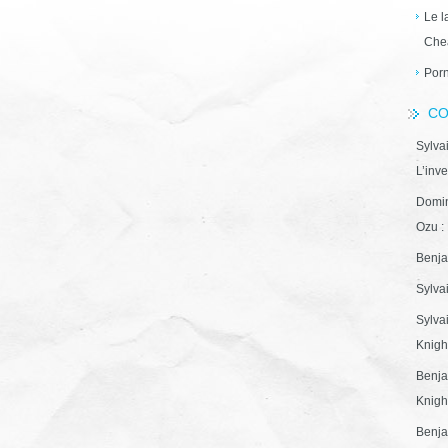
Le l
Che
Porn
CO
Sylva
L’inve
Domin
Ozu : 
Benja
Sylva
Sylva
Knight
Benja
Knight
Benja