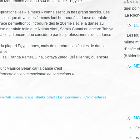
tan Mohammed Ali dès 1834 de la Haute –Egypte.
« C'est u
quel poin
utations, les « almées » connaissent un très grand succès. Ces
[
La Roch
isent que devant les femmes font honneur à la danse orientale
râce permettront d’introduire dès le 20ème siècle la danse au
LE
nse orientale telle que Naima Akef , Samia Gamal ou encore Tahiya
 cet art encore peu considéré par les professionnels de la danse
« Les fous
même miss
 la plupart Egyptiennes, mais de nombreuses écoles de danse
d'insécuri
entier.
[
Hölderli
lles : Randa Kamel, Dina, Soraya Zaied (Brésilienne) ou encore
NE
funt Maurice Bejart car la danse c’est
'anecdotes, et un maximum de sensations »
 !
rientale
,
danse
,
arabe
,
sharki
,
baladi
|
Lien permanent
|
Commentaires
NO
L’Éc
Les 