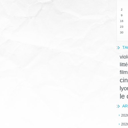
2
9
16
23
30
TA
vio
litt
film
ci
lyo
le
AR
202
202