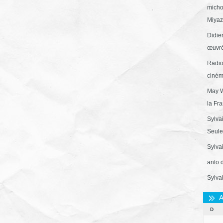
micho
Miyaza
Didie
œuvré
Radio
ciném
May W
la Fr
Sylva
Seule 
Sylva
anto 
Sylva
A
D