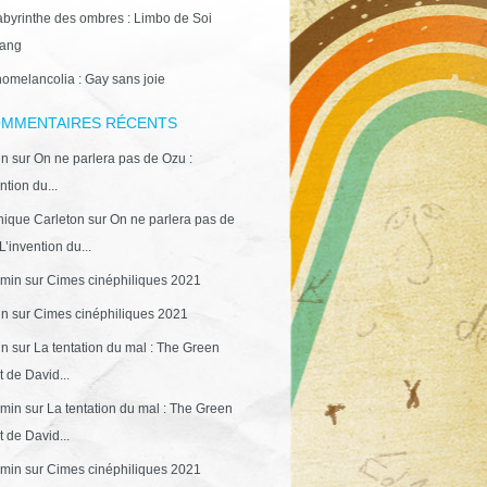
abyrinthe des ombres : Limbo de Soi
ang
omelancolia : Gay sans joie
MMENTAIRES RÉCENTS
in
sur
On ne parlera pas de Ozu :
ntion du...
ique Carleton
sur
On ne parlera pas de
L’invention du...
min
sur
Cimes cinéphiliques 2021
in
sur
Cimes cinéphiliques 2021
in
sur
La tentation du mal : The Green
 de David...
min
sur
La tentation du mal : The Green
 de David...
min
sur
Cimes cinéphiliques 2021