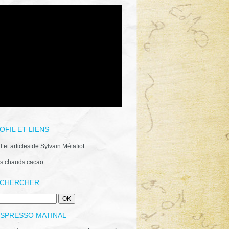
OFIL ET LIENS
il et articles de Sylvain Métafiot
s chauds cacao
CHERCHER
ESPRESSO MATINAL