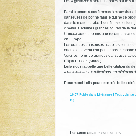
Les « gawazee » seront bannies par le sul
Parallèlement à ces femmes à mauvaises rép
danseuses de bonne famille qui ne se produ
dans le monde arabe. Leur finesse et leur g
cinéma. Certaines grandes figures de la da
Carioca auront permis une reconnaissance à
en Europe.
Les grandes danseuses actuelles sont pour
orientale ouvrent leur porte dans le monde 
Voici les noms de grandes danseuses actue
Rajaa Dussart (Maroc).
Leila nous rappelle une belle citation du dé
« un minimum d'explications, un minimum d
Donc merci Leila pour cette très belle soirée
18:37 Publié dans
Littérature
| Tags :
danse o
(0)
Les commentaires sont fermés.