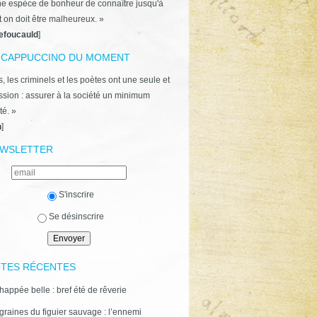
ne espèce de bonheur de connaître jusqu'à
t on doit être malheureux. »
efoucauld
]
 CAPPUCCINO DU MOMENT
, les criminels et les poètes ont une seule et
ion : assurer à la société un minimum
té. »
n
]
WSLETTER
S'inscrire
Se désinscrire
TES RÉCENTES
happée belle : bref été de rêverie
graines du figuier sauvage : l’ennemi