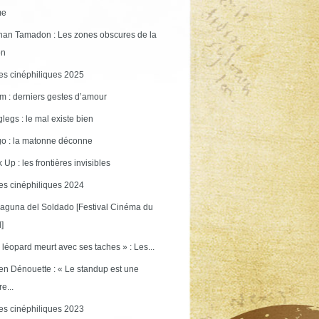
me
an Tamadon : Les zones obscures de la
on
s cinéphiliques 2025
m : derniers gestes d’amour
legs : le mal existe bien
o : la matonne déconne
 Up : les frontières invisibles
s cinéphiliques 2024
aguna del Soldado [Festival Cinéma du
]
 léopard meurt avec ses taches » : Les...
en Dénouette : « Le standup est une
re...
s cinéphiliques 2023