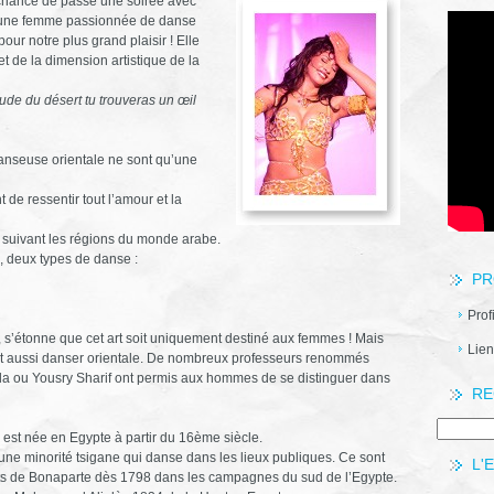
 chance de passé une soirée avec
jeune femme passionnée de danse
pour notre plus grand plaisir ! Elle
 et de la dimension artistique de la
ude du désert tu trouveras un œil
danseuse orientale ne sont qu’une
 de ressentir tout l’amour et la
t suivant les régions du monde arabe.
, deux types de danse :
PR
Prof
s’étonne que cet art soit uniquement destiné aux femmes ! Mais
Lien
t aussi danser orientale. De nombreux professeurs renommés
a ou Yousry Sharif ont permis aux hommes de se distinguer dans
RE
 est née en Egypte à partir du 16ème siècle.
une minorité tsigane qui danse dans les lieux publiques. Ce sont
L'
ts de Bonaparte dès 1798 dans les campagnes du sud de l’Egypte.