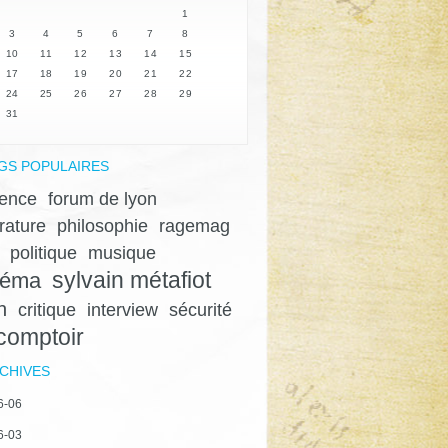
1
3
4
5
6
7
8
10
11
12
13
14
15
17
18
19
20
21
22
24
25
26
27
28
29
31
GS POPULAIRES
lence
forum de lyon
érature
philosophie
ragemag
politique
musique
sylvain métafiot
néma
n
critique
interview
sécurité
 comptoir
CHIVES
6-06
6-03