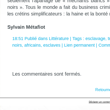
seulement l’apanage de « méchants blancs » 
noirs ». Tous le monde a fait du business cri
les crétins simplificateurs : la haine et la bonté
Sylvain Métafiot
18:51 Publié dans
Littérature
| Tags :
esclavage
,
t
noirs
,
africains
,
esclaves
|
Lien permanent
|
Comme
Les commentaires sont fermés.
Retourne
Déclarer un contenu 