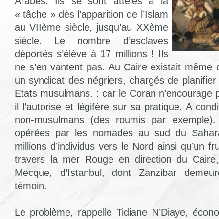
Arabes. Ils se sont attelés à la
« tâche » dès l’apparition de l’Islam
au VIIème siècle, jusqu’au XXème
siècle. Le nombre d’esclaves
déportés s’élève à 17 millions ! Ils
ne s’en vantent pas. Au Caire existait même
un syndicat des négriers, chargés de planifi
Etats musulmans. : car le Coran n’encourage p
il l’autorise et légifère sur sa pratique. A condi
non-musulmans (des roumis par exemple). 
opérées par les nomades au sud du Sahar
millions d’individus vers le Nord ainsi qu’un fr
travers la mer Rouge en direction du Cair
Mecque, d’Istanbul, dont Zanzibar demeur
témoin.
Le problème, rappelle Tidiane N’Diaye, économ