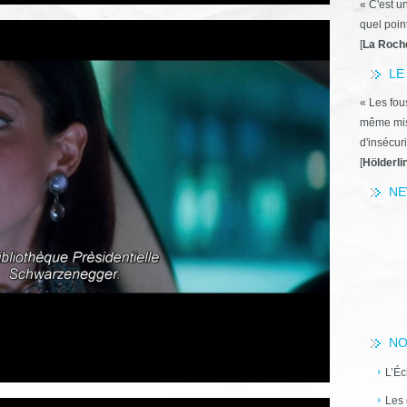
« C'est u
quel poin
[
La Roch
LE
« Les fous
même miss
d'insécuri
[
Hölderli
NE
NO
L’Éc
Les 