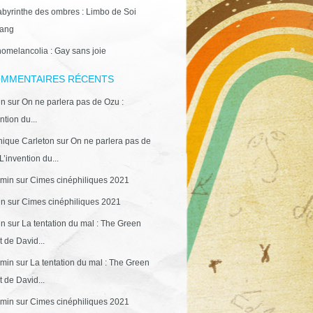
abyrinthe des ombres : Limbo de Soi
ang
omelancolia : Gay sans joie
MMENTAIRES RÉCENTS
in
sur
On ne parlera pas de Ozu :
ntion du...
ique Carleton
sur
On ne parlera pas de
L’invention du...
min
sur
Cimes cinéphiliques 2021
in
sur
Cimes cinéphiliques 2021
in
sur
La tentation du mal : The Green
 de David...
min
sur
La tentation du mal : The Green
 de David...
min
sur
Cimes cinéphiliques 2021