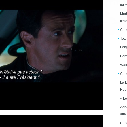
inti
Merh
ficti
Cime
Tote
Long
Borg
Walk
Cime
La L
Réel
« Le
Adri
affai
Cime