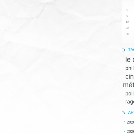
2
9
16
23
30
TA
le
phi
ci
mét
pol
ra
AR
202
202