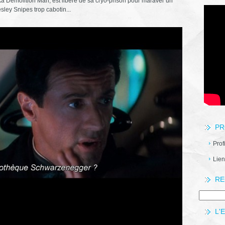
ka Demolition Man, est libéré de sa cryo-prison pour maraver un
sley Snipes trop cabotin...
PR
Prof
Lien
RE
L'