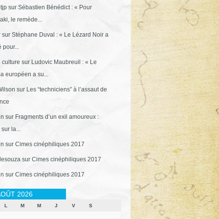
tjp
sur
Sébastien Bénédict : « Pour
ki, le remède...
r
sur
Stéphane Duval : « Le Lézard Noir a
 pour...
 culture
sur
Ludovic Maubreuil : « Le
a européen a su...
ilson
sur
Les “techniciens” à l’assaut de
ance
in
sur
Fragments d’un exil amoureux :
sur la...
in
sur
Cimes cinéphiliques 2017
desouza
sur
Cimes cinéphiliques 2017
in
sur
Cimes cinéphiliques 2017
OÛT 2026
L
M
M
J
V
S