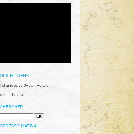
OFIL ET LIENS
il et articles de Sylvain Métafiot
s chauds cacao
CHERCHER
ESPRESSO MATINAL