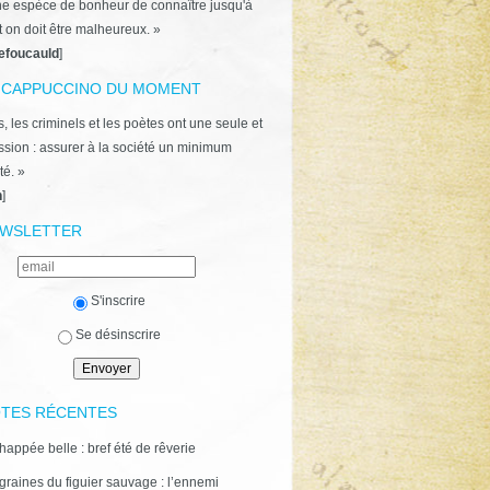
ne espèce de bonheur de connaître jusqu'à
t on doit être malheureux. »
efoucauld
]
 CAPPUCCINO DU MOMENT
, les criminels et les poètes ont une seule et
ion : assurer à la société un minimum
té. »
n
]
WSLETTER
S'inscrire
Se désinscrire
TES RÉCENTES
happée belle : bref été de rêverie
graines du figuier sauvage : l’ennemi