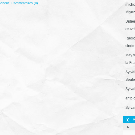
manent
|
Commentaires (0)
micho
Miyaza
Didie
œuvré
Radio
ciném
May W
la Fr
Sylva
Seule 
Sylva
anto 
Sylva
A
D