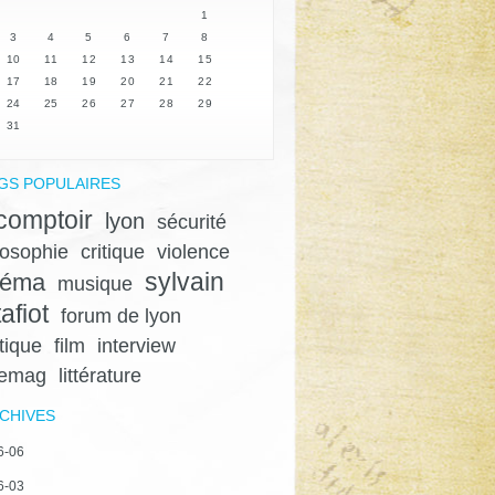
1
3
4
5
6
7
8
10
11
12
13
14
15
17
18
19
20
21
22
24
25
26
27
28
29
31
GS POPULAIRES
 comptoir
lyon
sécurité
losophie
critique
violence
sylvain
néma
musique
afiot
forum de lyon
itique
film
interview
gemag
littérature
CHIVES
6-06
6-03