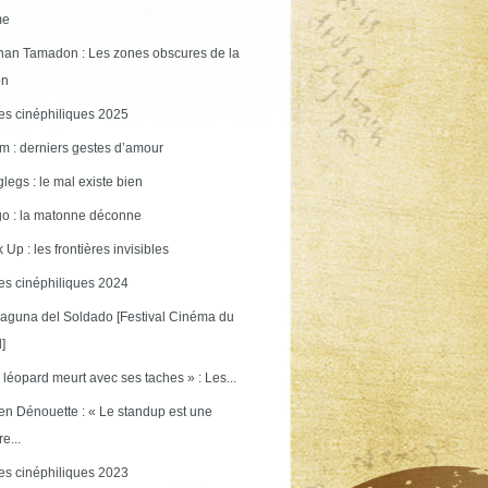
me
an Tamadon : Les zones obscures de la
on
s cinéphiliques 2025
m : derniers gestes d’amour
legs : le mal existe bien
o : la matonne déconne
 Up : les frontières invisibles
s cinéphiliques 2024
aguna del Soldado [Festival Cinéma du
]
 léopard meurt avec ses taches » : Les...
en Dénouette : « Le standup est une
re...
s cinéphiliques 2023