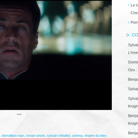
Le l
Che
Porn
CO
Sylva
L’inve
Domin
Ozu : 
Benja
Sylva
Sylva
Knight
***
Benja
Knight
Benja
 :
demolition man
,
roman-photo
,
sylvain métafiot
,
cinéma
,
empire du bien
,