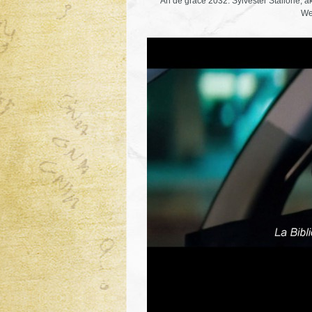
An de grâce 2032. Sylvester Stallone, a
We