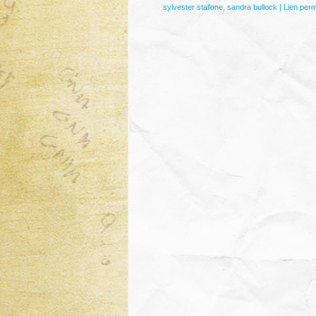
sylvester stallone
,
sandra bullock
|
Lien per